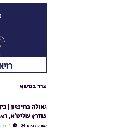
עוד בנושא
גאולה בחיפזון | בי
שוורץ שליט’א, ראש
מערכת ביתר 24
י״ד בסיו