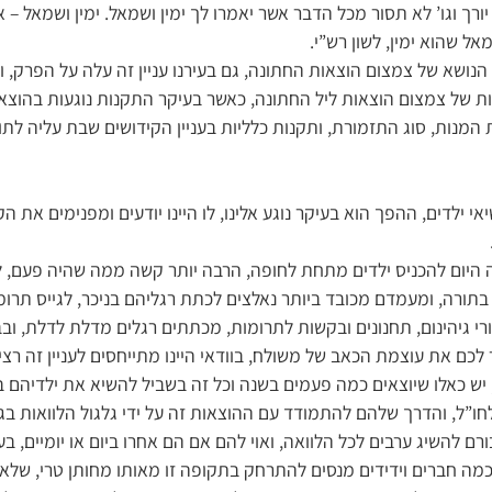
ורך וגו’ לא תסור מכל הדבר אשר יאמרו לך ימין ושמאל. ימין ושמאל – 
ל שהוא ימין, לשון רש”י.
נושא של צמצום הוצאות החתונה, גם בעירנו עניין זה עלה על הפרק, 
ות של צמצום הוצאות ליל החתונה, כאשר בעיקר התקנות נוגעות בהוצא
 המנות, סוג התזמורת, ותקנות כלליות בעניין הקידושים שבת עליה לת
יאי ילדים, ההפך הוא בעיקר נוגע אלינו, לו היינו יודעים ומפנימים את ה
 היום להכניס ילדים מתחת לחופה, הרבה יותר קשה ממה שהיה פעם, לצ
בתורה, ומעמדם מכובד ביותר נאלצים לכתת רגליהם בניכר, לגייס תרומו
 גיהינום, תחנונים ובקשות לתרומות, מכתתים רגלים מדלת לדלת, ובב
לכם את עוצמת הכאב של משולח, בוודאי היינו מתייחסים לעניין זה רצינ
יש כאלו שיוצאים כמה פעמים בשנה וכל זה בשביל להשיא את ילדיהם ב
ו”ל, והדרך שלהם להתמודד עם ההוצאות זה על ידי גלגול הלוואות בגמ
 להשיג ערבים לכל הלוואה, ואוי להם אם הם אחרו ביום או יומיים, 
מה חברים וידידים מנסים להתרחק בתקופה זו מאותו מחותן טרי, שלא י