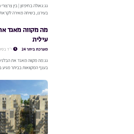
גג:גאולה בחיפזון | בין צרצורי
בעירנו, בשיחה מאירה לקראת
מה מקווה מאגד את
עילית
מערכת ביתר 24
י״ד בסיו
גג:מה מקווה מאגד את הבלנים
בענף המקוואות בביתר מגיע בד