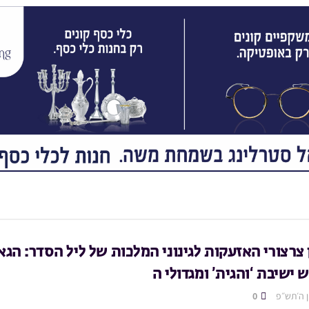
ן צרצורי האזעקות לגינוני המלכות של ליל הסדר: הגא
 ישיבת ‘והגית’ ומגדולי ה
ן ה׳תש״פ
0