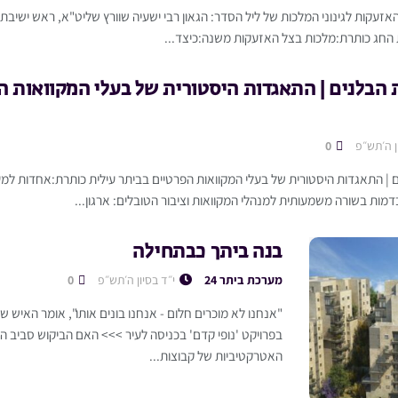
 האזעקות לגינוני המלכות של ליל הסדר: הגאון רבי ישעיה שוורץ שליט"א, ראש ישיבת '
 החג כותרת:מלכות בצל האזעקות משנה:כיצד...
 הבלנים | התאגדות היסטורית של בעלי המקוואות ה
ן ה׳תש״פ
0
 | התאגדות היסטורית של בעלי המקוואות הפרטיים בביתר עילית כותרת:אחדות ל
מות בשורה משמעותית למנהלי המקוואות וציבור הטובלים: ארגון...
בנה ביתך כבתחילה
מערכת ביתר 24
י״ד בסיון ה׳תש״פ
0
"אנחנו לא מוכרים חלום - אנחנו בונים אותו", אומר האיש 
בפרויקט 'נופי קדם' בכניסה לעיר >>> האם הביקוש סביב 
האטרקטיביות של קבוצות...