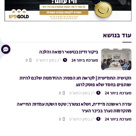
עוד בנושא
ביקור ודיון בנושאי רפואה והלכה
מערכת ביתר 24
י״ג בסיון ה׳תש״פ
0
הקושיה החמישית | לקראת חג הפסח: ההזדמנות שלכם להיות
שותפים בחסד שלא פוסק לרגע
מערכת ביתר 24
י״ג בסיון ה׳תש״פ
0
עזרה ראשונה מיידית, ושלא נצטרך: טקס השקת עמדות החייאה
מתקדמות נערך בכיכר העיר
מערכת ביתר 24
י״ג בסיון ה׳תש״פ
0