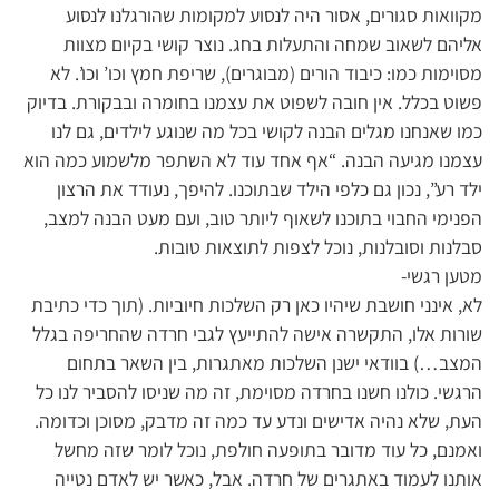
מקוואות סגורים, אסור היה לנסוע למקומות שהורגלנו לנסוע
אליהם לשאוב שמחה והתעלות בחג. נוצר קושי בקיום מצוות
מסוימות כמו: כיבוד הורים (מבוגרים), שריפת חמץ וכו’ וכו’. לא
פשוט בכלל. אין חובה לשפוט את עצמנו בחומרה ובבקורת. בדיוק
כמו שאנחנו מגלים הבנה לקושי בכל מה שנוגע לילדים, גם לנו
עצמנו מגיעה הבנה. “אף אחד עוד לא השתפר מלשמוע כמה הוא
ילד רע”, נכון גם כלפי הילד שבתוכנו. להיפך, נעודד את הרצון
הפנימי החבוי בתוכנו לשאוף ליותר טוב, ועם מעט הבנה למצב,
סבלנות וסובלנות, נוכל לצפות לתוצאות טובות.
מטען רגשי-
לא, אינני חושבת שיהיו כאן רק השלכות חיוביות. (תוך כדי כתיבת
שורות אלו, התקשרה אישה להתייעץ לגבי חרדה שהחריפה בגלל
המצב…) בוודאי ישנן השלכות מאתגרות, בין השאר בתחום
הרגשי. כולנו חשנו בחרדה מסוימת, זה מה שניסו להסביר לנו כל
העת, שלא נהיה אדישים ונדע עד כמה זה מדבק, מסוכן וכדומה.
ואמנם, כל עוד מדובר בתופעה חולפת, נוכל לומר שזה מחשל
אותנו לעמוד באתגרים של חרדה. אבל, כאשר יש לאדם נטייה