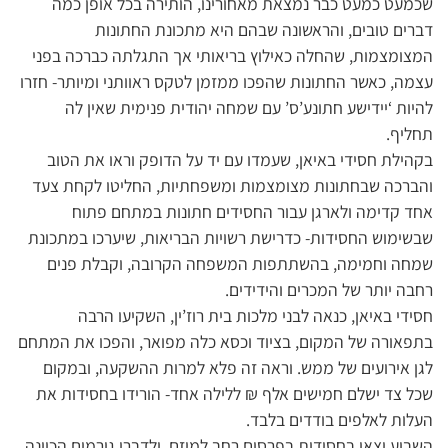
שכמעט כמעט כבר נמצאת מאחורינו, הותירה בכל אופן כמה
דברים טובים, והראשונה שבהם היא מתכונת החתונות
המצומצמות, שהחלה כאילוץ בריאותי אך התגלתה כברכה בפני
עצמה, כאשר החתונות שהפכו ממזמן לטקס ראוותני ומיותר- חזרו
להיות ‘יידישע חתונע’ס’ עם שמחה יהודית פנימית שאין לה
תחליף.
בקהילת חסידי באיאן, שעמדו עם יד על הדופק וראו את הטוב
והברכה שבחתונות מצומצמות ומשפחתיות, החליטו לקחת צעד
אחד קדימה ולארגן עבור החסידים חתונות במתחם פתוח
שבשימוש החסידות- כדרישת רשויות הבריאות, שיערכו במתכונת
שמחה וחמימה, בהשתתפות המשפחה הקרובה, וקבלת פנים
רחבה יותר של המכרים והידידים.
חסידי באיאן, כנאה לבני מלכות בית רוז’ין, השקיעו הרבה
בתפאורה של המקום, בציוד וכסא כלה מפואר, והפכו את המתחם
לגן אירועים של ממש. וראה זה פלא למרות ההשקעה, ובמקום
שכל צד ישלם חמישים אלף ₪ ללילה אחד- הורידו בחסידות את
העלות לאלפים בודדים בלבד.
השבוע יצאו בחסידות בפרסום רחב למיזם, ולדברי גורמים הכוונה