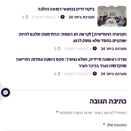
ביקור ודיון בנושאי רפואה והלכה
מערכת ביתר 24
כ״ג באייר ה׳תש״פ
0
הקושיה החמישית | לקראת חג הפסח: ההזדמנות שלכם להיות
שותפים בחסד שלא פוסק לרגע
מערכת ביתר 24
כ״ג באייר ה׳תש״פ
0
עזרה ראשונה מיידית, ושלא נצטרך: טקס השקת עמדות החייאה
מתקדמות נערך בכיכר העיר
מערכת ביתר 24
כ״ג באייר ה׳תש״פ
0
כתיבת תגובה
*
האימייל לא יוצג באתר.
שדות החובה מסומנים
*
התגובה שלך