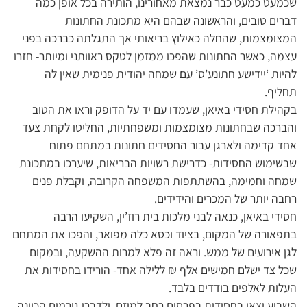
שכמעט כמעט כבר נמצאת מאחורינו, הותירה בכל אופן כמה
דברים טובים, והראשונה שבהם היא מתכונת החתונות
המצומצמות, שהחלה כאילוץ בריאותי אך התגלתה כברכה בפני
עצמה, כאשר החתונות שהפכו ממזמן לטקס ראוותני ומיותר- חזרו
להיות ‘יידישע חתונע’ס’ עם שמחה יהודית פנימית שאין לה
תחליף.
בקהילת חסידי באיאן, שעמדו עם יד על הדופק וראו את הטוב
והברכה שבחתונות מצומצמות ומשפחתיות, החליטו לקחת צעד
אחד קדימה ולארגן עבור החסידים חתונות במתחם פתוח
שבשימוש החסידות- כדרישת רשויות הבריאות, שיערכו במתכונת
שמחה וחמימה, בהשתתפות המשפחה הקרובה, וקבלת פנים
רחבה יותר של המכרים והידידים.
חסידי באיאן, כנאה לבני מלכות בית רוז’ין, השקיעו הרבה
בתפאורה של המקום, בציוד וכסא כלה מפואר, והפכו את המתחם
לגן אירועים של ממש. וראה זה פלא למרות ההשקעה, ובמקום
שכל צד ישלם חמישים אלף ₪ ללילה אחד- הורידו בחסידות את
העלות לאלפים בודדים בלבד.
השבוע יצאו בחסידות בפרסום רחב למיזם, ולדברי גורמים הכוונה