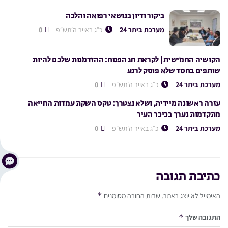
ביקור ודיון בנושאי רפואה והלכה
מערכת ביתר 24
כ״ג באייר ה׳תש״פ
0
הקושיה החמישית | לקראת חג הפסח: ההזדמנות שלכם להיות
שותפים בחסד שלא פוסק לרגע
מערכת ביתר 24
כ״ג באייר ה׳תש״פ
0
עזרה ראשונה מיידית, ושלא נצטרך: טקס השקת עמדות החייאה
מתקדמות נערך בכיכר העיר
מערכת ביתר 24
כ״ג באייר ה׳תש״פ
0
כתיבת תגובה
*
האימייל לא יוצג באתר.
שדות החובה מסומנים
*
התגובה שלך