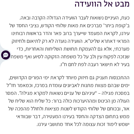
מבט אל הוועידה
כעת, העיניים נשואות לעבר הוועידה הגדולה הקרבה ובאה.
ב’קופת ביתר’ מברכים את מאות שלוחי הקודש, נציבי החסד של
עירנו, לקראת המעמד שייערך ברוב פאר והדר בראשות רבותינו
המראי דאתרא שליט”א. הוועידה נועדה לא רק לתיאום ולחיזוק
מערכתי, אלא גם להעמקת תחושת השליחות והאחריות, כדי
שנזכה לפקוח עין ולב על כל משפחה הזקוקה לסיוע ואף משפחה
בעיר לא תישאר רעבה לפת לחם ח”ו.
ההתכנסות תעניק גם חיזוק מיוחד לקראת ימי הפורים הקדושים,
ימים שבהם מצוות מתנות לאביונים עומדת במרכז, וכמאמר חז”ל
במסכת מגילה – “עיניהם של עניים נשואות למקרא מגילה”. המסר
העולה מן הכינוס ומההיערכות כולה ברור: כל שליח הוא שליח של
אור, ובכוחם של שלוחי הקודש לשנות מציאות ולחולל מהפכה של
ממש בתחום הצדקה והחסד בעירנו המעטירה, דבר שבוודאי
ישמש לימוד זכות עצומה לכל אחד מתושבי עירנו.