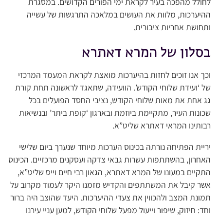
לחולל מהפכה בעיר לקראת ימי הפורים הקדושים. במסגרת
ההיערכות, מלוות את העושים במלאכה התרגשות של עשייה
ותחושת אחריות ציבורית.
בסלון של המרא דאתרא
וכך אנו זוכים לחזות בהיערכות מואצת לקראת המעמד המרכזי
של ‘ועידת שלוחי הקודש’. הוועידה, שתאגד לראשונה תחת קורת
גג אחת את מאות שלוחי הקודש, נציבי החסד הפועלים בכל
שכונות העיר, מתקיימת ביוזמת ובארגון ‘קופת ביתר’ ובנשיאות
רבותינו המראי דאתרא שליט”א.
יריית הפתיחה נורתה בכינוס הערכות מיוחד שנערך ביום שלישי
האחרון, בהשתתפות עשרות גבאי צדקה ועסקנים מרכזיים. הכינוס
התקיים במעונו של המרא דאתרא, הגאון רבי חיים וייס שליט”א,
אשר קיבל את המשתתפים והקדיש מזמנו היקר לעמוד מקרוב על
תמונת המצב ולהכווין את צעדי ההיערכות. היעד שהוצב היה ברור
וחד: חיזוק, שיפור וייעול מפעל שלוחי הקודש, למען עניי עירנו