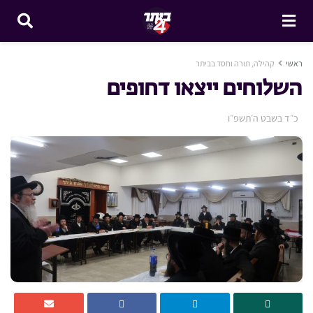
ראשי
קהילה, תורה וחסד בביתר
השלוחים ייצאו דחופים
כ״ד בשבט ה׳תשפ״ו