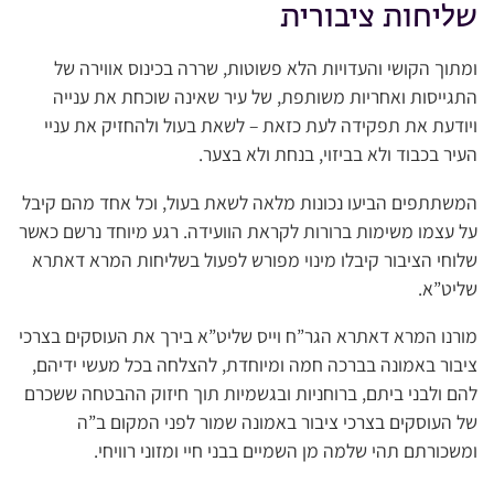
שליחות ציבורית
ומתוך הקושי והעדויות הלא פשוטות, שררה בכינוס אווירה של
התגייסות ואחריות משותפת, של עיר שאינה שוכחת את ענייה
ויודעת את תפקידה לעת כזאת – לשאת בעול ולהחזיק את עניי
העיר בכבוד ולא בביזוי, בנחת ולא בצער.
המשתתפים הביעו נכונות מלאה לשאת בעול, וכל אחד מהם קיבל
על עצמו משימות ברורות לקראת הוועידה. רגע מיוחד נרשם כאשר
שלוחי הציבור קיבלו מינוי מפורש לפעול בשליחות המרא דאתרא
שליט”א.
מורנו המרא דאתרא הגר”ח וייס שליט”א בירך את העוסקים בצרכי
ציבור באמונה בברכה חמה ומיוחדת, להצלחה בכל מעשי ידיהם,
להם ולבני ביתם, ברוחניות ובגשמיות תוך חיזוק ההבטחה ששכרם
של העוסקים בצרכי ציבור באמונה שמור לפני המקום ב”ה
ומשכורתם תהי שלמה מן השמיים בבני חיי ומזוני רוויחי.