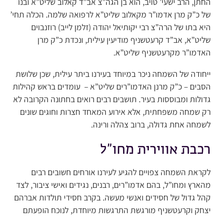
החתן, הרב ישעי’ טויב, הוא בן הגה”צ אב”ד קאלוב שליט”א ובנו
של כ”ק מרן אדמו”ר מקאלוב שליט”א לרפואה שלמה. הכלה תחי’
היא בתו של הרה”צ רבי יקותיאל יהודה (זלמן לייב) רוזנבוים
שליט”א, אב”ד קרעטשניף מודיעין עילית, ונכדת כ”ק מרן
האדמו”ר מקרעטשניף שליט”א.
ייחודה של השמחה ניכר במיוחד בעירנו ביתר עילית, שכן שלושת
הסבים – כ”ק מרנן האדמו”רים שליט”א – עומדים בראש קהילות
גדולות ומבוססות בעיר. תושבים רבים רואים בחתונה הקרובה לא
רק שמחה משפחתית, אלא אירוע המאחד חצרות וחוגים שונים
לשמחה אחת גדולה, ברוב צהלה ורינה.
רכבת אווירית מחו”ל
לקראת השמחה צפויים להגיע לעירנו אורחים חשובים רבים
מהארץ ומחו”ל, בהם אדמו”רים, רבנים, נגידים ואישי ציבור, לצד
קהל גדול של חסידים ואנשי מעשה. בקרב חסידי תולדות אברהם
יצחק וקרעטשניף מורגשת התרגשות מיוחדת, לנוכח הופעתם