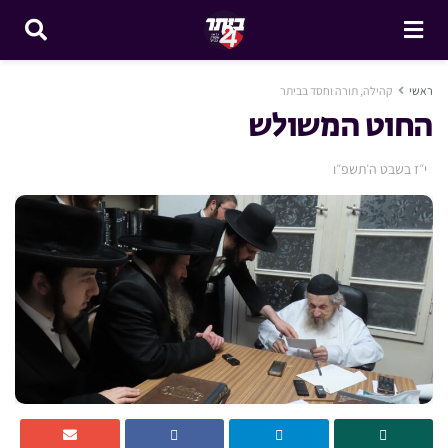
ראשי
קהילה, תורה וחסד בביתר
החוט המשולש
י״ז בשבט ה׳תשפ״ו