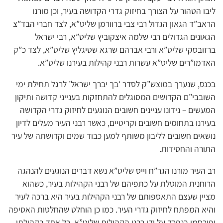
ליבו הטהור על הצורך בחיזוק גדרי הקדושה בעיר, וכן מורנו
הראב”ד הגאון הגדול רבי צבי ברוורמן שליט”א, לצד חברי הבד”צ
הגאונים הגדולים רבי שלמה איצקוביץ שליט”א, רבי ישראל
ברזובסקי שליט”א ורבי אברהם שרגא שטיגליץ שליט”א, לצד כ”ק
האדמו”רים שליט”א עשרות רבני קהילות בעירנו שליט”א.
בכנס, שנערך במוצש”ק לסדר ‘בך יברך ישראל’ לרגל תחילת ימי
השובבי”ם הקדושים המסוגלים להתחזקות בענייני קדושה ותיקון
המעשים – נידונו עניינים חשובים הנוגעים לחיזוק גדרי הקדושה
בעירנו בתחומים חשובים וקריטיים, כאשר רבני העיר מעלים לדיון
נושאים חשובים לליבון משותף למען כבוד שמים וקדושתה של עיר
התורה והחסידות.
רב העיר מורנו הגר”ח וייס שליט”א נשא דברים הנוגעים להנהגה
הרוחנית המוטלת על כתפיהם של רבני הקהילות בעיר, כשהוא
מציין שעצם התאספותם של רבני הקהילות בעיר היא ברכה לעיר
והיא המפתח לחיזוק גדרי העיר. כמו כן הוחלט שהחלטות האסיפה
יפורסמו בנפרד על ידי רבני הקהילות שליט”א, כל אחד בקהילתו,