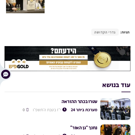
תגיות:
גדרי הקדושה
עוד בנושא
עטרו בכתר ההוראה
מערכת ביתר 24
י״ז בטבת ה׳תשפ״ו
0
נחנך “גן האור”