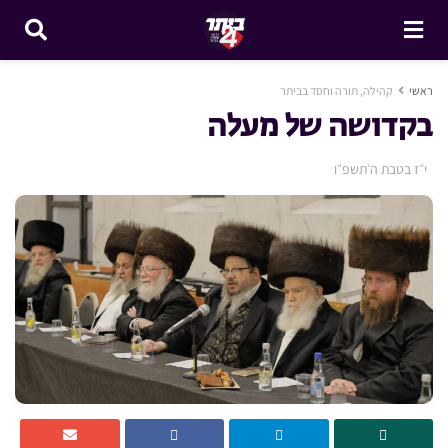
ראשי
קהילה, תורה וחסד בביתר
בקדושה של מעלה
י״ז בטבת ה׳תשפ״ו