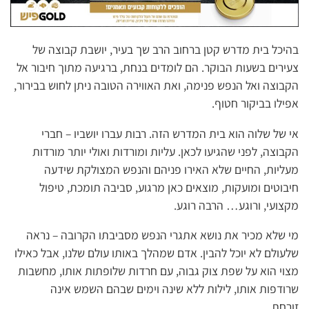
בהיכל בית מדרש קטן ברחוב הרב שך בעיר, יושבת קבוצה של
צעירים בשעות הבוקר. הם לומדים בנחת, ברגיעה מתוך חיבור אל
הקבוצה ואל הנפש פנימה, ואת האווירה הטובה ניתן לחוש בבירור,
אפילו בביקור חטוף.
אי של שלוה הוא בית המדרש הזה. רבות עברו יושביו – חברי
הקבוצה, לפני שהגיעו לכאן. עליות ומורדות ואולי יותר מורדות
מעליות, החיים שלא האירו פניהם והנפש המצולקת שידעה
חיבוטים ומועקות, מוצאים כאן מרגוע, סביבה תומכת, טיפול
מקצועי, ורוגע… הרבה רוגע.
מי שלא מכיר את נושא אתגרי הנפש מסביבתו הקרובה – נראה
שלעולם לא יוכל להבין. אדם שמהלך באותו עולם שלנו, אבל כאילו
מצוי הוא על שפת צוק גבוה, עם חרדות שלופתות אותו, מחשבות
שרודפות אותו, לילות ללא שינה וימים שבהם השמש אינה
זורחת…