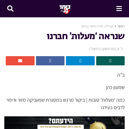
ראשי
קהילה, תורה וחסד בביתר
שנראה ‘מעלות’ חברנו
כ״א במרחשוון ה׳תשפ״ו
ב”ה
שמעון כהן
כמה ‘מעלות’ טובות | ביקור מרגש במסגרת שמעניקה מזור וריפוי
לרבים בעירנו