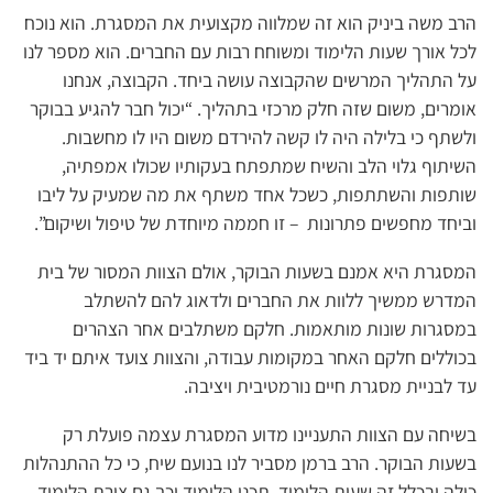
הרב משה ביניק הוא זה שמלווה מקצועית את המסגרת. הוא נוכח
לכל אורך שעות הלימוד ומשוחח רבות עם החברים. הוא מספר לנו
על התהליך המרשים שהקבוצה עושה ביחד. הקבוצה, אנחנו
אומרים, משום שזה חלק מרכזי בתהליך. “יכול חבר להגיע בבוקר
ולשתף כי בלילה היה לו קשה להירדם משום היו לו מחשבות.
השיתוף גלוי הלב והשיח שמתפתח בעקותיו שכולו אמפתיה,
שותפות והשתתפות, כשכל אחד משתף את מה שמעיק על ליבו
וביחד מחפשים פתרונות – זו חממה מיוחדת של טיפול ושיקום”.
המסגרת היא אמנם בשעות הבוקר, אולם הצוות המסור של בית
המדרש ממשיך ללוות את החברים ולדאוג להם להשתלב
במסגרות שונות מותאמות. חלקם משתלבים אחר הצהרים
בכוללים חלקם האחר במקומות עבודה, והצוות צועד איתם יד ביד
עד לבניית מסגרת חיים נורמטיבית ויציבה.
בשיחה עם הצוות התעניינו מדוע המסגרת עצמה פועלת רק
בשעות הבוקר. הרב ברמן מסביר לנו בנועם שיח, כי כל ההתנהלות
כולה ובכלל זה שעות הלימוד, תכני הלימוד וכך גם צורת הלימוד,