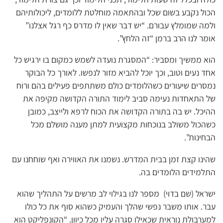
הכול נקבע בשום שכל ובהתאמה מוחלטת ללומדים, ליכולותיהם
ולמה שמומלץ עבורם. “יש דבר שאין לו מדרס כף רגל אצלנו”
אומר לנו הרב ברמן “זה הלחץ”.
הוא ממשיך ומסביר: “המסגרת נועדה לשמש כמקום בו ירגיש כל
אחד נעים וטוב, וכך יוכל להביא מזור לנפשו. לאורך כל הבוקר
נמסרים שיעורים כשהלומדים כולם משתתפים פעילים בהם ורוח
של התאחדות נעימה סביב לימוד התורה הקדושה מקיפה את
ההיכל. יש בה בתורה הקדושה את הכוח לרפא ולייצב, כמובן
כשהכול משולב בנוכחות מקצועית למתן מענה מושלם מכל
הבחינות”.
שהינו קצת זמן בבית המדרש. נשמנו את האווירה ואף שוחחנו עם
התלמידים הלומדים בה.
ישראל (שם בדוי) מספר לנו בגילוי לב מרשים על התהליך שהוא
עבר. אותו משבר נפשי שהלך והעמיק כשהוא סוף את כל כולו
למערבולת נוראית שכאילו סגרה עליו מכל כיוון. “הקונפליקט הוא