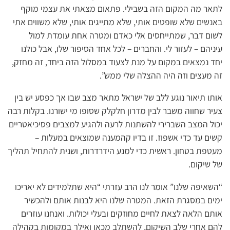
לתאר מה המקום הזה בשבילי. פתאום מצאתי את עצמי מוקף
באנשים שלא שופטים אותי, שלא מתייגים אותי, שלא משווים אתי
לשום דבר, שמתייחסים אלי כאדם ומטרה אחת עומדת למול
עיניהם – לעזור לי. והחברים – לכל אחד הסיפור שלו, אבל כולנו
יחד נמצאים במקום על מנת לצעוד במסלול הזה ביחד, זה מחזק,
זה מעצים וזה היה ההצלה שלי ממש”.
אותו תיאור נוגע ללב של ישראל מתאר מצב שבו אך כפסע יש בין
צעיר שחווה משבר לבין מדרון חלקלק שסופו מי ישורנו. בקלות רבה
יכול המצב השברירי להשתנות לרעה ולהגיע למצבים פסיכיאטריים
קשים עד כדי אשפוז. זו בדיו קהמענה שמוצאים במעלות –
מעטפת בטחון. ראשית כדי למנע הידרדרות, ושנית להתחיל תהליך
של שיקום.
“השאיפה שלנו” אומר לנו הרב עזרתי “היא שתלמידים לא יאריכו
ימים במסגרת הזאת. המטרה שלנו היא לבנות אותם ולהכשיר
אותם הלאה לצאת לחיים מחוזקים ובעלי יכולות. ואנחנו עוזרים
להם אחרי שלב השיקום, להשתלב מכאן ואילך במקומות בקהילה