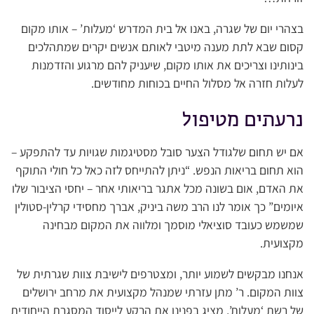
בצהרי יום של שגרה, באנו אל בית המדרש ‘מעלות’ – אותו מקום
קסום שבא לתת מענה מיטבי לאותם אנשים יקרים שמתהלכים
בינותינו וצריכים את אותו מקום, שיעניק להם מרגוע והזדמנות
לעלות חזרה אל מסלול החיים בכוחות מחודשים.
נרעתים מטיפול
אם יש תחום שלגודל הצער סובל מסטיגמות שגויות עד להתפקע –
הוא תחום בריאות הנפש. “ניתן להתייחס לזה כאל כל חולי התוקף
את האדם, אום בשונה מכל אתגר בריאותי אחר – יחסי הציבור שלו
איומים” כך אומר לנו הרב משה ביניק, אברך מחסידי קרלין-סטולין
שמשמש כעובד סוציאלי מוסמך ומלווה את המקום מבחינה
מקצועית.
אנחנו מבקשים לשמוע יותר, ומצטרפים לישיבת צוות שגרתית של
צוות המקום. ר’ מתן עזרתי שמנהל מקצועית את מרחב ירושלים
של רשת ‘מעלות’, מציג בפנינו את הרקע לייסוד המסגרת הייחודית