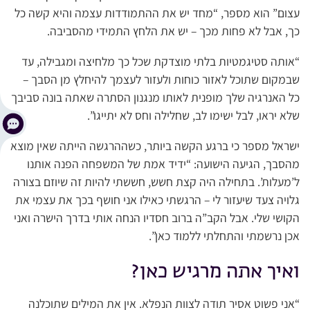
עצום” הוא מספר, “מחד יש את ההתמודדות עצמה והיא קשה כל
כך, אבל לא פחות מכך – יש את הלחץ התמידי מהסביבה.
“אותה סטיגמטיות בלתי מוצדקת שכל כך מלחיצה ומגבילה, עד
שבמקום שתוכל לאזור כוחות ולעזור לעצמך להיחלץ מן הסבך –
כל האנרגיה שלך מופנית לאותו מנגנון הסתרה שאתה בונה סביבך
שלא יראו, לבל ישימו לב, שחלילה וחס לא יתייגו”.
ישראל מספר כי ברגע הקשה ביותר, כשההרגשה הייתה שאין מוצא
מהסבך, הגיעה הישועה: “ידיד אמת של המשפחה הפנה אותנו
ל’מעלות’. בתחילה היה קצת חשש, חששתי להיות זה שיוזם בצורה
גלויה צעד שיעזור לי – הרגשתי כאילו אני חושף בכך את עצמי את
הקושי שלי. אבל הקב”ה ברוב חסדיו הנחה אותי בדרך הישרה ואני
אכן נרשמתי והתחלתי ללמוד כאן”.
ואיך אתה מרגיש כאן?
“אני פשוט אסיר תודה לצוות הנפלא. אין את המילים שתוכלנה