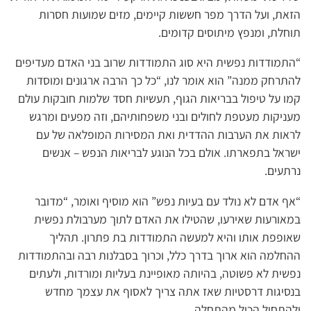
הזאת, ועל הדרך מפר חששות קיימים, מזים שמועות חסרות
תוחלת, ומנפץ מיתוסים קדומים.
“התמודדות נפשית היא סוג התמודדות שרוב בני האדם מעדיפים
להתרחק ממנה” הוא אומר לנו, “כל כך הרבה ארגונים ומוסדות
קמו על טיפול בבריאות הגוף, תעשיות חסד שלמות חובקות עולם
מעניקות מעטפת לחולים ובני משפחותיהם, וזה מפעים ומרגש
לראות את הערבות ההדדית ואת המסירות המופלאה של עם
ישראל בתפארתו. אולם בכל הנוגע לבריאות הנפש – אנשים
נרתעים.
“אף אדם לא נולד עם בעיות נפש” הוא מוסיף ואומר, “מדובר
במאורעות שאירעו, שהטילו את האדם לתוך מערבולת נפשית
שאופפת אותו והיא למעשה התמודדות בת פתרון. תהליך
ההחלמה הוא ארוך בדרך כלל, וכרוך בסבלנות רבה ובהתמודדות
נפשית לא פשוטה, בהיותה מאופיינת בעליות ומורדות, ולעתים
בנסיגות דרסטיות שאז אתה צריך לאסוף את עצמך מחדש
ולהתחיל הכול מהתחלה…