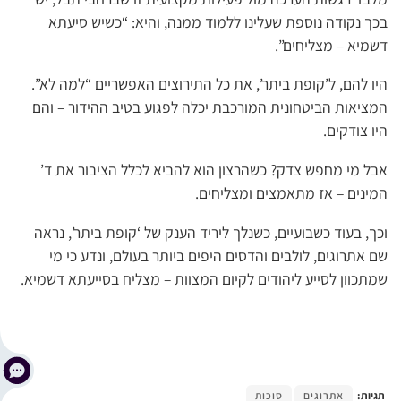
בכך נקודה נוספת שעלינו ללמוד ממנה, והיא: “כשיש סיעתא
דשמיא – מצליחים”.
היו להם, ל’קופת ביתר’, את כל התירוצים האפשריים “למה לא”.
המציאות הביטחונית המורכבת יכלה לפגוע בטיב ההידור – והם
היו צודקים.
אבל מי מחפש צדק? כשהרצון הוא להביא לכלל הציבור את ד’
המינים – אז מתאמצים ומצליחים.
וכך, בעוד כשבועיים, כשנלך ליריד הענק של ‘קופת ביתר’, נראה
שם אתרוגים, לולבים והדסים היפים ביותר בעולם, ונדע כי מי
שמתכוון לסייע ליהודים לקיום המצוות – מצליח בסייעתא דשמיא.
תגיות:
אתרוגים
סוכות