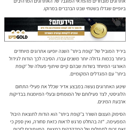
אתרוגים מובחרים מהמלאי המוגבל של האתרוגים המרהיבים
ביופיים שגדלו בשטחי שבט הברברים במרוקו.
ביריד המוביל של ‘קופת ביתר’ השנה יופיעו אתרוגים מיוחדים
ביותר בכמות גדולה יותר משנים עברו. הסיבה לכך הודות לגידול
האורגני המיוחד בשדות שבהם קיים שיתוף פעולה של ‘קופת
ביתר’ עם המגדלים המקומיים.
שינוע האתרוגים נעשה במבצע אדיר שכלל את פעילי התחום
הלוגיסטי, לצד פעילותם של המומחים ובעלי המיומנות בבדיקות
ארבעת המינים.
הסיפוק העצום השורר ב’קופת ביתר’ הוא הודות לתוצאת היבול
המפעימה. “זה בהחלט מרגש לראות כזאת סחורה, ואין ספק כי
זאת זכות לתפילות של המדקדקים במצוות, המעתירים לזכות