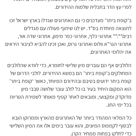
לפרי עץ הדר בתכלית שלמות ההידורים.
ב’קופת ביתר’ מעדכנים כי גם האתרוגים שגדלו בארץ ישראל זכו
לתוצאה מיוחדת בס”ד. יש לנו שיתוף פעולה עם מגדלים
רבים**:** אתרוגי כלף, אתרוגי כפר מימון, אתרוגי שדה אור,
אתרוגי הגר”א וולוס ואתרוגי גרוס, ואכן זכינו להביא לציבור היראים
את יהלומי האתרוגים.
הלולבים אף הם עוברים מיון שלישי לחומרא, כדי לוודא שהלולבים
המחולקים ב’קופת ביתר’ הם במשא ההידורים. לולבי הדרום של
קופת ביתר ידועים בטיבם ובהידורם המיוחד, כאשר ‘קופת ביתר’
הוא המקום היחיד בעיר בו כל לולב עובר שלושה סבבי מיון
מדוקדק ומקצועי, ומובאים לאחר קטיף מאוחר לשמירת הטריות
בכל ימי החג.
כל המלאי המהודר ביותר של האתרוגים מהארץ וממרוקו הובא
לבסוף לקמפוס המיונים, והוא עובר בימים אלו את המיון השלישי
כדי לחלקו בפחות ממחיר הקרן.