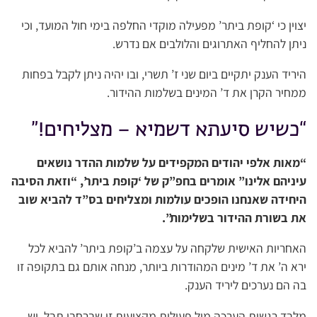
יצוין כי ‘קופת ביתר’ מפעילה מוקדי החלפה בימי חול המועד, וכי
ניתן להחליף האתרוגים והלולבים אם נדרש.
היריד הענק יתקיים ביום שני ז’ תשרי, ובו יהיה ניתן לקבל בפחות
ממחיר הקרן את ד’ המינים בשלמות ההידור.
“כשיש סיעתא דשמיא – מצליחים!”
“מאות אלפי יהודים המקפידים על שלמות ההדר נושאים
עיניהם אלינו” אומרים בחפ”ק של ‘קופת ביתר’, “וזאת הסיבה
היחידה שאנחנו הופכים עולמות ומצליחים בס”ד להביא שוב
את בשורת ההידור בשלימות”.
האחריות האישית שלקחה על עצמה ב’קופת ביתר’ להביא לכל
ירא ה’ את ד’ מינים המהודרות ביותר, מנחה אותם גם בתקופה זו
בה הם נערכים ליריד הענק.
מלבד רגשות הערכה מול פעילות מקצועית זו שברחבי תבל, יש