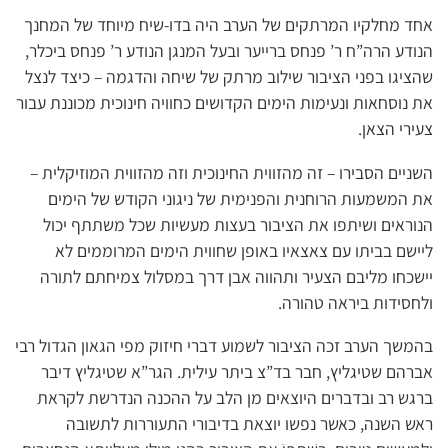
אחד מחלקיו המרתקים של הערב היה בדו-שיח מיוחד של המחנך
הנודע הרה”ח ר’ פנחס ברייער ובעל המנגן הנודע ר’ פנחס ביכלר,
שהציגו בפני הציבור שילוב מרתק של שיחה והדגמה – כיצד לנצל
את נוסחאות ונעימות הימים הקדושים כחוויה חינוכית מכוננת עבור
צעירי הצאן.
השניים הסבירו – זה מהזווית החינוכית וזה מהזווית המוזיקלית –
את המשמעות הרוחנית והפנימית של ניגוני הקודש של הימים
הנוראים ושיתפו את הציבור בעצות מעשיות שכל משתתף יכול
ליישם בביתו עם צאצאיו באופן שחווית הימים המרוממים לא
יישכחו מליבם הצעיר ותהווה אבן דרך במסלול צמיחתם לתורה
ולחסידות ביראה טהורה.
בהמשך הערב זכה הציבור לשמוע דברי חיזוק מפי הגאון הגדול רבי
אברהם שטיגליץ, חבר בד”צ ביתר עילית. הגר”א שטיגליץ דיבר
ברגש רב ובדברים היוצאים מן הלב על ההכנה הנדרשת לקראת
ראש השנה, כאשר נפשו יוצאת בדיבורי התעוררות לתשובה