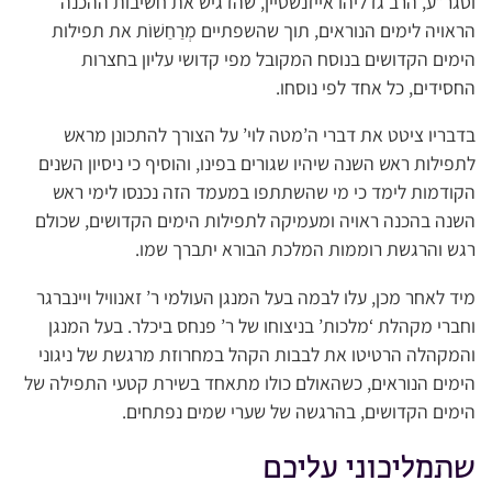
וסגר”ע, הרב גדליהו אייזנשטיין, שהדגיש את חשיבות ההכנה
הראויה לימים הנוראים, תוך שהשפתיים מְרַחַשׁוֹת את תפילות
הימים הקדושים בנוסח המקובל מפי קדושי עליון בחצרות
החסידים, כל אחד לפי נוסחו.
בדבריו ציטט את דברי ה’מטה לוי’ על הצורך להתכונן מראש
לתפילות ראש השנה שיהיו שגורים בפינו, והוסיף כי ניסיון השנים
הקודמות לימד כי מי שהשתתפו במעמד הזה נכנסו לימי ראש
השנה בהכנה ראויה ומעמיקה לתפילות הימים הקדושים, שכולם
רגש והרגשת רוממות המלכת הבורא יתברך שמו.
מיד לאחר מכן, עלו לבמה בעל המנגן העולמי ר’ זאנוויל ויינברגר
וחברי מקהלת ‘מלכות’ בניצוחו של ר’ פנחס ביכלר. בעל המנגן
והמקהלה הרטיטו את לבבות הקהל במחרוזת מרגשת של ניגוני
הימים הנוראים, כשהאולם כולו מתאחד בשירת קטעי התפילה של
הימים הקדושים, בהרגשה של שערי שמים נפתחים.
שתמליכוני עליכם