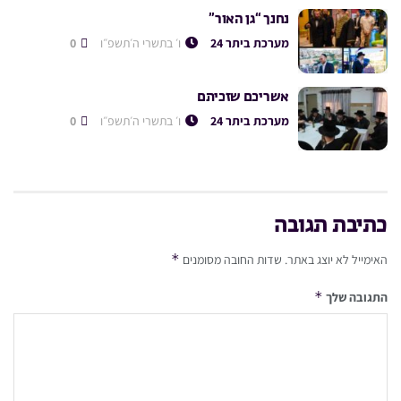
נחנך “גן האור”
מערכת ביתר 24
ו׳ בתשרי ה׳תשפ״ו
0
אשריכם שזכיתם
מערכת ביתר 24
ו׳ בתשרי ה׳תשפ״ו
0
כתיבת תגובה
*
האימייל לא יוצג באתר.
שדות החובה מסומנים
*
התגובה שלך