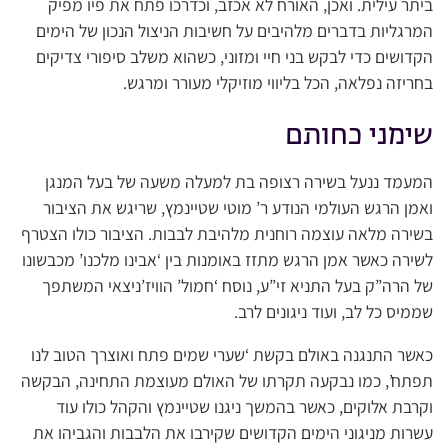
ביתר עילית. ואכן, האורח לא אכזב, וכדרכו פתח את פיו מפיק
המרגליות בדברים מלהיבים על חשיבות הניצול הנכון של הימים
הקדושים כדי לבקש בני חיי ומזוני, כשהוא משלב סיפורי צדיקים
בחריזה נפלאה, הכל בליווי מוזיקלי מעורר ומרגש.
שימני כחותם
המעמד ננעל בשירה רצופה בת למעלה משעה של בעל המנגן
ואמן הרגש העולמי הנודע ר’ מוטי שטיינמץ, שריגש את הציבור
בשירה מלאה עוצמה רוחנית מלהיבת לבבות. הציבור כולו הצטרף
לשירה כאשר אמן הרגש מתזז באומנות בין ‘אבינו מלכנו’ מכבשונו
של הרה”ק בעל התניא זי”ע, נוסח ‘חמול’ הוויז’ניצאי המשתפך
שממיס כל לב, ועוד ניגונים לרב.
כאשר התנגנה באולם בקשת ‘שערי שמים פתח ואוצרך הטוב לנו
תפתח’, כמו נבקעה תקרתו של האולם מעוצמת התחינה, הבקשה
וקרבת אלוקים, כאשר בהמשך ניגנו שטיינמץ והקהל כולו עוד
עשרות מניגוני הימים הקדושים שקירבו את הלבבות והגביהו את