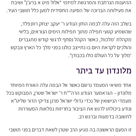
ההיענות הנרחבת והמרגשת למיזמי “אלול מיט א ברע’ן” ושיבח
את פעילותה הברוכה של הסיעה החסידית למען כלל תושבי העיר.
בשלב הזה עלה לבמה החזן הנודע ר’ יעקב יצחק רוזנפלד,
שהשמיע קטעי תפילה מתוך תפילות הימים הנוראים, בליווי
מקהלת ‘מלכות’, כאשר הקהל נסחף לרגשי קודש מתגברים
והולכים לקראת היום בו נתייצב כולנו בפני מלך כל הארץ ונבקש
‘מלוך על כל העולם כולו בכבודך’.
מלונדון עד ביתר
אחד משיאי המעמד נרשם כאשר אל הבמה עלה האורח המיוחד
מלונדון – הגראמער הנודע הרה””ח ר’ ישראל שטרן, המבוקש בכל
מעמדי הנישואין של נכדי גדולי ישראל מרנן צדיקי הדור שליט”א
ונודע ביכולתו לרגש את הציבור בחריזות נפלאות המעוררות
לתשובה בדמעות וברגש רב.
זו הפעם הראשונה בה מגיע הרב שטרן לשאת דברים בפני תושבי