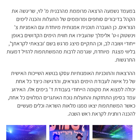
במעמד נשמעה הרצאה מרוממת מהרבנית מ’ לוי, שריגשה את
הקהל בדיבורים סוחפים ומרוממים של התעלות והכנה לימים
הנוראים. כן הועברה תוכנית אמנותית מיוחדת עם האמניות צ’
וינשטוק ו-ט’ אלימלך שהעבירו את חווית הימים הקדושים באופן
ייחודי ושובה לב, וכן התקיים מיצג מרגש בשם ‘ובצאתי לקראתך’,
בליווי מצגת מיוחדת, שגרמה לרבות מהמשתתפות להזיל דמעות
התרגשות.
ההרצאות והתוכניות האומנותיות עסקו בנושא השייכות האישית
של כל אישה לעבודת הימים הנוראים, והדגישה כיצד כל אחת
יכולה למצוא את מקומה הייחודי בעבודת ד’ בימים אלו. האירוע
עמד בסימן התחזקות והתעלות נוכח האתגרים המלווים כל אחת,
כאשר המשתתפות יצאו ממנו מלאות השראה וכלים מעשיים
להכנה רוחנית לקראת ראש השנה.