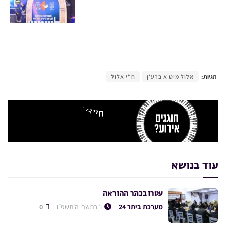
תגיות:
אלול מיט א ברע'ן
ח"י אלול
עוד בנושא
עטרו בכתר ההוראה
מערכת ביתר 24
ו׳ בתשרי ה׳תשפ״ו
0