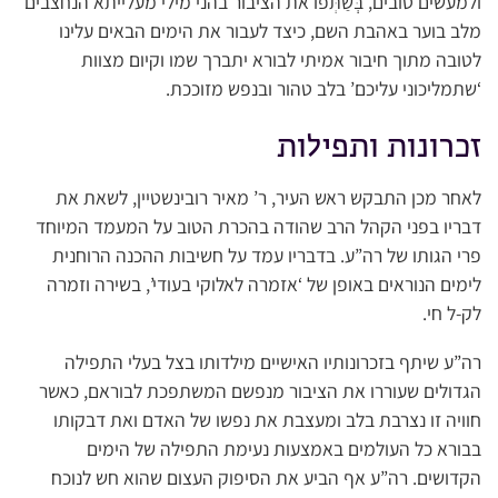
ולמעשים טובים, בְְּשַׁתְּפוֹ את הציבור בהני מילי מעלייתא הנחצבים
מלב בוער באהבת השם, כיצד לעבור את הימים הבאים עלינו
לטובה מתוך חיבור אמיתי לבורא יתברך שמו וקיום מצוות
‘שתמליכוני עליכם’ בלב טהור ובנפש מזוככת.
זכרונות ותפילות
לאחר מכן התבקש ראש העיר, ר’ מאיר רובינשטיין, לשאת את
דבריו בפני הקהל הרב שהודה בהכרת הטוב על המעמד המיוחד
פרי הגותו של רה”ע. בדבריו עמד על חשיבות ההכנה הרוחנית
לימים הנוראים באופן של ‘אזמרה לאלוקי בעודי’, בשירה וזמרה
לק-ל חי.
רה”ע שיתף בזכרונותיו האישיים מילדותו בצל בעלי התפילה
הגדולים שעוררו את הציבור מנפשם המשתפכת לבוראם, כאשר
חוויה זו נצרבת בלב ומעצבת את נפשו של האדם ואת דבקותו
בבורא כל העולמים באמצעות נעימת התפילה של הימים
הקדושים. רה”ע אף הביע את הסיפוק העצום שהוא חש לנוכח