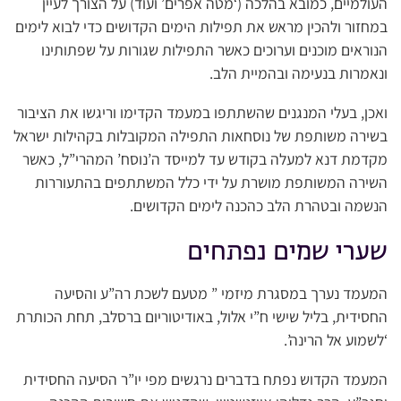
העולמיים, כמובא בהלכה (‘מטה אפרים’ ועוד) על הצורך לעיין
במחזור ולהכין מראש את תפילות הימים הקדושים כדי לבוא לימים
הנוראים מוכנים וערוכים כאשר התפילות שגורות על שפתותינו
ונאמרות בנעימה ובהמיית הלב.
ואכן, בעלי המנגנים שהשתתפו במעמד הקדימו וריגשו את הציבור
בשירה משותפת של נוסחאות התפילה המקובלות בקהילות ישראל
מקדמת דנא למעלה בקודש עד למייסד ה’נוסח’ המהרי”ל, כאשר
השירה המשותפת מושרת על ידי כלל המשתתפים בהתעוררות
הנשמה ובטהרת הלב כהכנה לימים הקדושים.
שערי שמים נפתחים
המעמד נערך במסגרת מיזמי ” מטעם לשכת רה”ע והסיעה
החסידית, בליל שישי ח”י אלול, באודיטוריום ברסלב, תחת הכותרת
‘לשמוע אל הרינה’.
המעמד הקדוש נפתח בדברים נרגשים מפי יו”ר הסיעה החסידית