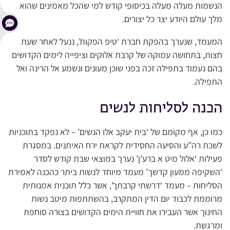
הנשמות מעלה מעלה בכיסופי קודש למי שהכל מאמינים שהוא
מלך עולם היודע יצר כל יצורים.
המעמד, שנערך בהפקת חברת ‘טיפ הפקות’, ננעל לאחר שעת
חצות, בתחושה עמוקה של קרבת אלוקים וציפייה לימים הקדושים
בהם נעמוד בתפילה זכה בפני שוכן מעונים ונשמע אל הרינה ואל
התפילה.
הכנה לסליחות לנשים
כמו כן, אף מקומם של ‘בית יעקב אלו הנשים’ – לא נפקד בתוכניות
לשכת רה”ע והסיעה החסידית לקראת ירח האיתנים. במסגרת
פעילות ‘אלול מיט א ברע’ן’ נערך במוצאי שבת קודש לסדר
‘השקיפה ממעון קדשך’ מעמד מיוחד לנשות ביתר כהכנה לאמירת
הסליחות – מעמד ‘דרשתי קרבתך’, אשר כלל תוכנית אמנותית
מרוממת לכבוד יום הדין המתקרב, בהשתתפות מיטב נשות
החינוך אשר העבירו את חוויית הימים הקדושים בצורה סוחפת
ומרגשת.