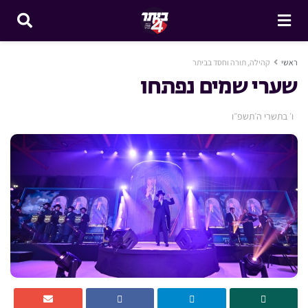
ראשי
קהילה, תורה וחסד בביתר
שערי שמים נפתחו
ו׳ בתשרי ה׳תשפ״ו