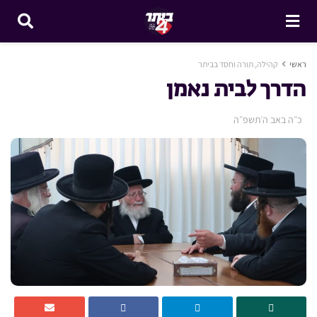
ראשי
קהילה, תורה וחסד בביתר
הדרך לבית נאמן
כ״ה באב ה׳תשפ״ה