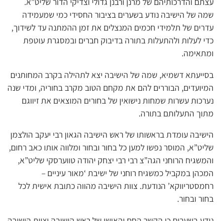
עצתם והדרכותיהם של מרנן ורבנן גדולי וצדיקי הדור שליט”א.
שמה של הישיבה נודע בשערים בציבור החסידי כמי שמעמידה
עדרים של תלמידי חכמים המנצלים את זמן ההמתנה עד לשידוך,
כדי לעלות ולהתעלות בתורה בדיבוק חברים ובמסגרת עוטפת
ומתאימה.
בסייעתא דשמיא, שמה של הישיבה יצא לתהילה בקרב המחותנים
המיועדים, הבוררים להם את מקחם הטוב מקרב בחוריה, ומדי שנה
נערכות עשרות שמחות נישואין של בחורים המוצאים את זיווגם
מתוך התעלותם בתורה.
הישיבה עומדת בראשותו של ראש הישיבה הגאון רבי יעקב הולצמן
שליט”א, המוסר נפשו למען כל בחור ובחור ומלווה אותו כאב רחום,
והמשגיח הרוחני הגה”צ רבי רבי יצחק יהודה טווערסקי שליט”א,
המכהן במקביל כמשגיח רוחני של ישיבת ‘מאור עיניים –
רחמסטריווקא’ הנודעת. צוות הישיבה מהווה כתובת אישית לכל
בחור ובחור.
נודע בשערים כי הקשר החם והאישי של ראש הישיבה וצוות הישיבה