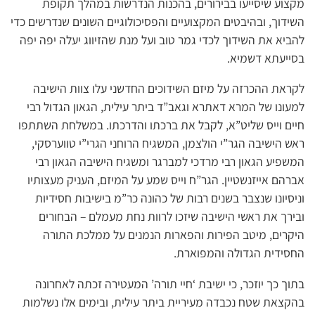
מקצוע שיסייעו בבירורים, בהכנות הנדרשות במהלך תקופת
השידוך, ובהיבטים המקצועיים והפסיכולוגיים השונים שנדרשים כדי
להביא את השידוך לכדי גמר טוב ועל מנת שהזיווג יעלה יפה יפה
בסייעתא דשמיא.
לקראת ההכרזה על מיזם השידוכים החדשני עלו צוות הישיבה
למעונו של המרא דאתרא וגאב”ד ביתר עילית, הגאון הגדול רבי
חיים וייס שליט”א, לקבל את ברכתו והדרכתו. במשלחת השתתפו
ראש הישיבה הגר”י הולצמן, המשגיח הרוחני הגרי”י טווערסקי,
המשפיע הגאון רבי מרדכי למברגר ומשגיח הישיבה הגאון רבי
אברהם אייזנשטיין. הגר”ח וייס שמע על המיזם, העניק מעצותיו
וניסיונו שנצבר בשנים רבות של כהונה כר”מ בישיבות חסידיות
ובירך את ראשי הישיבה שיזכו לרוות נחת מעמלם – הבחורים
היקרים, מיטב הפירות והפארות הנמנים על ממלכת התורה
החסידית הגדולה והמפוארת.
בתוך כך יוזכר, כי ישיבת ‘חיי תורה’ המעטירה זכתה לאחרונה
בהקצאת שטח נכבדה מעיריית ביתר עילית, ובימים אלו נשלמות