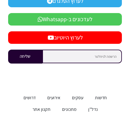
לערוץ הטלגרם
לעדכונים ב-Whatsapp
לערוץ היוטיוב
שליחה
חדשות
עסקים
אירועים
דרושים
נדל”ן
מתכונים
תקנון אתר