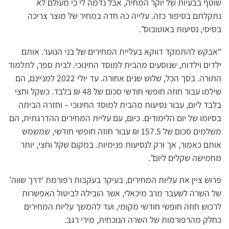
שוטף בבעיות של יוקר המחיה, אבל נדמה לי כי מעולם לא
נתקלתם בסיפור כזה. עלייה כה חדה במחיר של מוצר צריכה
בסיסי, נסיעות באוטובוס”.
“אבקש להתמקד דווקא בעליית המחירים של בני הנוער. אותם
ילדים וילדות, שנוסעים מהבית למוסד החינוכי. לבית ספר, לתלמוד
התורה. בסך הכל, שלוש שנים אחורה. עד יולי 2022 למניינם, הם
שילמו עבור חוזה חופשי חודשי סכום של 48 ₪ בלבד. כשקל וחצי
בלבד ליום, עבור נסיעות מהבית למוסד החינוכי – וחזרה הביתה
בסיומו של יום הלימודים. כיום, עם עליית המחירים ההדרגתית, הם
משלמים סכום של 157.5 ₪ עבור חוזה חופשי חודשי, שמשמש
אותם כאמור, אך ורק לנסיעות פנימיות. במקום שקל וחצי, יותר
מחמישה שקלים ליום”.
פרוש ציין את עליות המחירים, בעיקר בעקבות רפורמת ‘דרך שווה’
של השרה לשעבר מרב מיכאלי, אשר הובילה לביטול האפשרות
לרכוש חוזה חופשי חודשי מקומי, ועד להמשך עליות המחירים
כחלק מהרפורמות של השרה הנוכחית, מירי רגב.