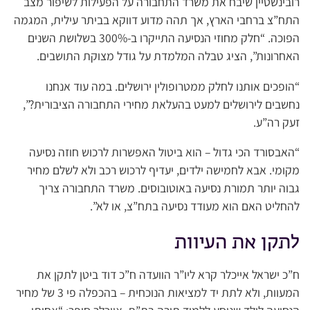
רובינשטיין שיבח את משרד התחבורה על הפעילות לשיפור מצב
התח”צ ברחבי הארץ, אך תהה מדוע דווקא בביתר עילית, המגמה
הפוכה. “חלק מחוזי הנסיעה התייקרו ב-300% בשלושת השנים
האחרונות”, הציג טבלה המלמדת על גודל מצוקת התושבים.
“הופכים אותנו לחלק ממטרופולין ירושלים. במה עוד אנחנו
נחשבים לירושלים למעט בהעלאת מחירי התחבורה הציבורית?”,
זעק רה”ע.
“האבסורד הכי גדול – הוא ביטול האפשרות לרכוש חוזה נסיעה
מקומי. אבא לחמישה ילדים, יעדיף לרכוש רכב ולא לשלם מחיר
גבוה יותר תמורת נסיעה באוטובוסים. משרד התחבורה צריך
להחליט האם הוא מעודד נסיעה בתח”צ, או לא”.
לתקן את העיוות
ח”כ ישראל אייכלר קרא ליו”ר הוועדה ח”כ דוד ביטן לתקן את
המעוות, ולא לתת יד למציאות הנוכחית – בהכפלה פי 3 של מחיר