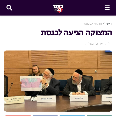
ראשי
חדשות אקטואלי
המצוקה הגיעה לכנסת
כ״ה באב ה׳תשפ״ה