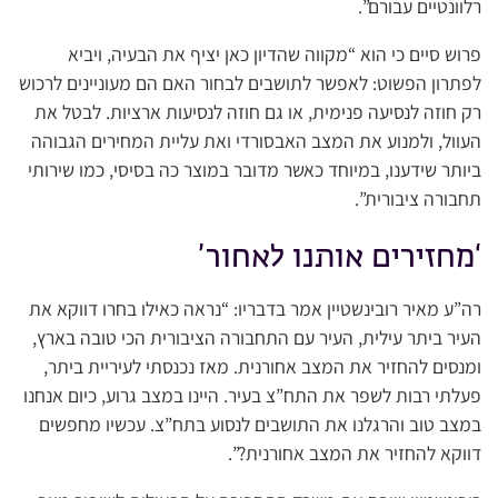
רלוונטיים עבורם”.
פרוש סיים כי הוא “מקווה שהדיון כאן יציף את הבעיה, ויביא
לפתרון הפשוט: לאפשר לתושבים לבחור האם הם מעוניינים לרכוש
רק חוזה לנסיעה פנימית, או גם חוזה לנסיעות ארציות. לבטל את
העוול, ולמנוע את המצב האבסורדי ואת עליית המחירים הגבוהה
ביותר שידענו, במיוחד כאשר מדובר במוצר כה בסיסי, כמו שירותי
תחבורה ציבורית”.
‘מחזירים אותנו לאחור’
רה”ע מאיר רובינשטיין אמר בדבריו: “נראה כאילו בחרו דווקא את
העיר ביתר עילית, העיר עם התחבורה הציבורית הכי טובה בארץ,
ומנסים להחזיר את המצב אחורנית. מאז נכנסתי לעיריית ביתר,
פעלתי רבות לשפר את התח”צ בעיר. היינו במצב גרוע, כיום אנחנו
במצב טוב והרגלנו את התושבים לנסוע בתח”צ. עכשיו מחפשים
דווקא להחזיר את המצב אחורנית?”.