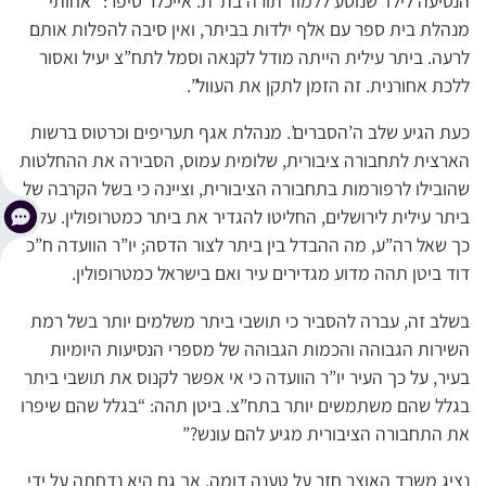
הנסיעה לילד שנוסע ללמוד תורה בת”ת. אייכלר סיפר: “אחותי
מנהלת בית ספר עם אלף ילדות בביתר, ואין סיבה להפלות אותם
לרעה. ביתר עילית הייתה מודל לקנאה וסמל לתח”צ יעיל ואסור
ללכת אחורנית. זה הזמן לתקן את העוול”.
כעת הגיע שלב ה’הסברים’. מנהלת אגף תעריפים וכרטוס ברשות
הארצית לתחבורה ציבורית, שלומית עמוס, הסבירה את ההחלטות
שהובילו לרפורמות בתחבורה הציבורית, וציינה כי בשל הקרבה של
ביתר עילית לירושלים, החליטו להגדיר את ביתר כמטרופולין. על
כך שאל רה”ע, מה ההבדל בין ביתר לצור הדסה; יו”ר הוועדה ח”כ
דוד ביטן תהה מדוע מגדירים עיר ואם בישראל כמטרופולין.
בשלב זה, עברה להסביר כי תושבי ביתר משלמים יותר בשל רמת
השירות הגבוהה והכמות הגבוהה של מספרי הנסיעות היומיות
בעיר, על כך העיר יו”ר הוועדה כי אי אפשר לקנוס את תושבי ביתר
בגלל שהם משתמשים יותר בתח”צ. ביטן תהה: “בגלל שהם שיפרו
את התחבורה הציבורית מגיע להם עונש?”
נציג משרד האוצר חזר על טענה דומה, אך גם היא נדחתה על ידי