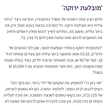
‘מובלעת ירוקה’
פרוש הציג מפה רשמית של משרד התחבורה, המראה כיצד “ביתר
עילית היא מובלעת ירוקה. כל הסביבה צבועה בצבע סגול, ורק את
ביתר עילית, משום מה, החליטו לשייך למטרופולין ירושלים ולחייב
את התושבים לרכוש חוזה נסיעה שאין להם כל צורך בו”.
“התמקדתי דווקא במחירי הנסיעות לנוער, שכן לפי הנתונים של
הלמ”ס, 55.55 אחוז מתושבי ביתר עילית הם צעירים מתחת לגיל
18. פער של 90 ₪, עבור משפחה מרובת ילדים, בעיר בעלת מעמד
סוציו-אקונומי נמוך, הוא פער משמעותי שמגיע גם ל-10,000 ₪
בשנה”.
“אני כאן כדי להשמיע את זעקתם של ילדי ביתר. הם בסך הכל
רוצים להגיע לבית הספר, לתלמוד התורה. הם לא נוסעים למרחק
של 225 ק”מ, הם בקושי נוסעים לשכונה הסמוכה. אין סיבה לעליית
המחירים הדרמטית. אין סיבה להכריח אותם לרכוש חוזי נסיעה לא