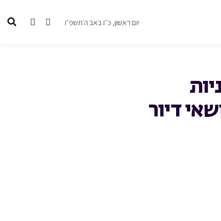
יום ראשון, כ״ו באב ה׳תשפ״ו
יות
שאי דיור