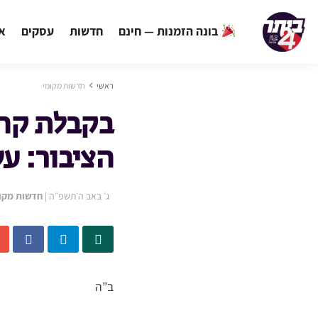
בונה הזמנות — חינם
חדשות
עסקים
אי
ראשי
חדשות מקומי
בקבלת קהל
הציבור: ע
ג׳ באב ה׳תשפ״ה
|
חדשות מקו
ב”ה