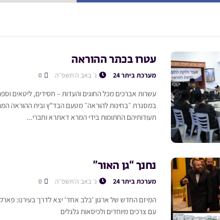
עטרו בכתר ההוראה
מערכת ביתר 24
ג׳ באב ה׳תשפ״ה
0
עשרות אברכים מכל החוגים והעדות – חסידים, ליטאים וספר
במסגרת ״בחינות להוראה״ מטעם הבד"ץ ובית ההוראה המרכ
תעודותיהם החתומות בידי המרא דאתרא וחברי...
נחנך “גן האור”
מערכת ביתר 24
ג׳ באב ה׳תשפ״ה
0
המיזם החדש של ארגון 'בלב אחד' יצא לדרך בעירנו: פארק יי
עם צרכים מיוחדים ולכיסאות גלגלים