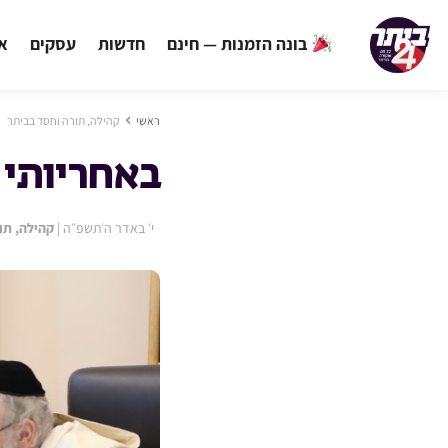
בונה הזמנות — חינם
חדשות
עסקים
אי
ראשי
קהילה, תורה וחסד בביתר
באחריותי 
י׳ באדר ה׳תשפ״ה
|
קהילה, תו