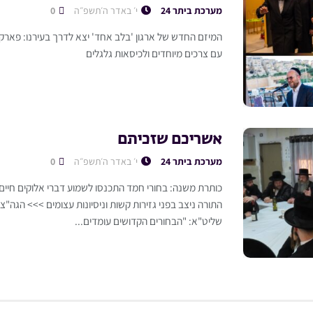
מערכת ביתר 24
י׳ באדר ה׳תשפ״ה
0
המיזם החדש של ארגון 'בלב אחד' יצא לדרך בעירנו: פארק יי
עם צרכים מיוחדים ולכיסאות גלגלים
אשריכם שזכיתם
מערכת ביתר 24
י׳ באדר ה׳תשפ״ה
0
כותרת משנה: בחורי חמד התכנסו לשמוע דברי אלוקים חיי
התורה ניצב בפני גזירות קשות וניסיונות עצומים >>> הגה"צ 
שליט"א: "הבחורים הקדושים עומדים...