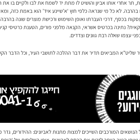
 תר אחרי אותו אביון והושיט לו מתת יד לשמח את לבו ולקיים בו את 
בהרבה. לא כל מי שנראה כלפי חוץ ‘א’שיינע איד’ הוא באמת כזה, ומאי
עסקות בכסף, דרכי העברתו ואופן השימוש ורכישת מוצרים שונה בהרבה
ית? נתינה בכרטיס אשראי, הקנאה מלפני פורים, הטענת כרטיסי קניה ו
פני עצמו שאלה רבת גוונים וצדדים.
יר שליט”א המביאים תדיר את דבר ההלכה לתושבי העיר, וכל הדבר ה
ל הנושאים המורכבים השייכים למצות מתנות לאביונים: ההידורים, גדר מ
ופן הטוב ביותר לזכות את הכסף לאביונים, אופן השליחות של ‘קופת ב