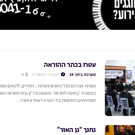
עטרו בכתר ההוראה
מערכת ביתר 24
י׳ באדר ה׳תשפ״ה
0
עשרות אברכים מכל החוגים והעדות – חסידים, ליטאים וספר
במסגרת ״בחינות להוראה״ מטעם הבד"ץ ובית ההוראה המרכ
תעודותיהם החתומות בידי המרא דאתרא וחברי...
נחנך “גן האור”