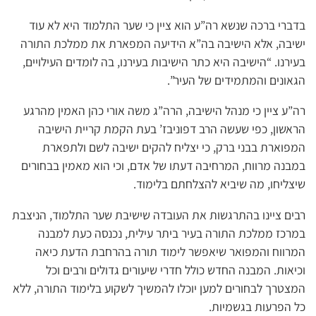
בדברי ברכה שנשא רה”ע הוא ציין כי שער התלמוד היא לא עוד
ישיבה, אלא הישיבה בה”א הידיעה המפארת את ממלכת התורה
בעירנו. “הישיבה היא כתר הישיבות בעירנו, בה לומדים העילויים,
הגאונים והמתמידים של העיר”.
רה”ע ציין כי מנהל הישיבה, הרה”ג משה אורי כהן האמין מהרגע
הראשון, כפי שעשה הרב דפוניבז’ בעת הקמת קריית הישיבה
המפוארת בבני ברק, כי יצליח להקים ישיבה לשם ולתפארת
במבנה מרווח, המרחיבה דעתו של אדם, וכי הוא מאמין בבחורים
שיצליחו, מה שיביא להצלחתם בלימוד.
רבים ציינו בהתרגשות את העובדה שישיבת שער התלמוד, הניצבת
במרכז ממלכת התורה בעיר ביתר עילית, נכנסה כעת למבנה
המרווח והמפואר שיאפשר לימוד תורה בהרחבת הדעת כיאה
וכיאות. המבנה החדש כולל חדרי שיעורים גדולים ורבים וכל
המצטרך לבחורים למען יוכלו להמשיך לשקוע בלימוד התורה, ללא
כל הפרעות בגשמיות.