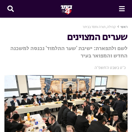
ראשי
קהילה, תורה וחסד בביתר
שערים המצוינים
לשם ולתפארת: ישיבת 'שער התלמוד' נכנסה למשכנה
החדש והמפואר בעיר
כ״ט בשבט ה׳תשפ״ה