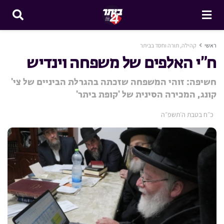
ראשי
קהילה, תורה וחסד בביתר
ח”י האלפים של משפחה וינדיש
חשיפה: זוהי המשפחה שזכתה בהגרלת הביניים של צי'
קונג, המכירה הסינית של 'קופת ביתר'
כ״ח בטבת ה׳תשפ״ה