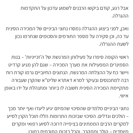
אבל רגע, קודם ביקשו הרבנים לשמוע עדכון על התקדמות
ההגרלה.
ואכן, לפני ביצוע ההגרלה נמסרו נתוני הביניים של המכירה הסינית
עד כה, וכן סקירה על מספר התורמים והסכומים שנתרמו נכון
לשעת ההגרלה.
ראשי הקופה סיפרו על פעילותן המרגשת של ה’זכייניות’ – בנות
הסמינרים המפעילות את מערך המכירה – שגם להן מגיע קרדיט
ויישר כח על ההצלחה המרגשת. הנתונים החיוביים גרמו קורת רוח
רבה למתכנסים ובעיקר למרא דאתרא שליט”א שהקרן שעבורה
מתקיימת המכירה הסינית חשובה לו ביותר ומתנהלת על ידו באופן
אישי.
נתוני הביניים מלמדים שהסיכוי שהמיזם יגיע ליעדו ואף יותר מכך
– הולכים וגדלים. הסיכוי שבזכות התרומות הללו תוכל הקרן לסייע
למקרים הרבים הממתינים בציפייה דרוכה לסיוע רפואי ומקרים
מיוחדים – הולך ומתקרב. והכל בזכות התורמים כמובן.