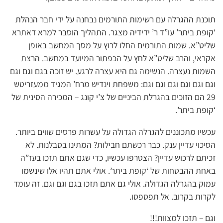
תוכנת ההגרלה עם רשימות התורמים נבחנה על ידי חבר הנהלת
‘קופת ביתר’ עו”ד ר’ ידידיה מצגר. התהליך הוסבר למרא דאתרא
שליט”א. שמות התורמים החלו לרוץ על מסך המחשב באופן
אקראי, והרב שליט”א לחץ על הכפתור המיועד במחשב. הרצת
השמות נעצרה. הנשימה גם היא עצרה לרגע. יש זוכה בגם וגם וגם
וגם וגם וגם וגם וגם וגם: משפחת וינדיש מרח’ המגיד ממעזריטש
29 הם הזוכים בהגרלת הביניים של צ’י קונג – המכירה הסינית של
‘קופת ביתר’.
עכשיו מתכוננים להגרלה הגדולה על עשרות פרסים שווים ביותר.
הסיכוי עדיין ענק. כבר רכשתם חבילות? המתינו בסבלנות. לא
זכיתם לרכוש עדיין? הצטרפו עכשיו, כדי שגם אתם תזכו בעז”ה
באחת ההבטחות של ‘קופת ביתר’. אולי אתם תהיו אלו שינשמו
עמוק בהגרלה הגדולה. אולי גם אתם תזכו בגם וגם וגם. זה עומד
לקרות בקרוב. אל תפספסו.
וגם – תזכו למצוות!!!