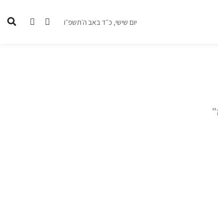
יום שישי, כ״ד באב ה׳תשפ״ו
"