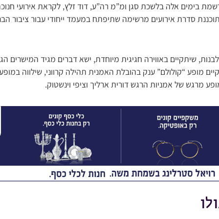
מת בימים אלה בלשכת סגן ומ”מ רה”ע, דוד זלץ, לקראת אירועי חנוכ
מתוכננת סדרת אירועים מרשימה שתיפתח במעמד ייחודי עבור ציבור הב
נות, שיתקיים באווירה חגיגית מיוחדת, ישא דברים מגיד המישרים הגאו
ים מופע “קולולם” ענק בהובלת האמנית תהילה קרווני, שילווה במופע א
ע מרגש של אמניות הרגש דורית ארליך וציפי וינשטוק.
ולו