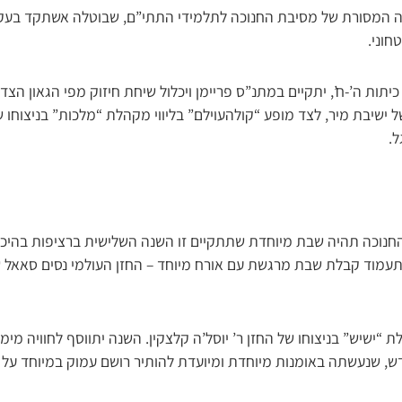
המסורת של מסיבת החנוכה לתלמידי התתי”ם, שבוטלה אשתקד בעקבו
חוני.
יתות ה’-ח’, יתקיים במתנ”ס פריימן ויכלול שיחת חיזוק מפי הגאון הצדיק
 ישיבת מיר, לצד מופע “קולהעוילם” בליווי מקהלת “מלכות” בניצוחו ש
ל.
החנוכה תהיה שבת מיוחדת שתתקיים זו השנה השלישית ברציפות בהיכל
עמוד קבלת שבת מרגשת עם אורח מיוחד – החזן העולמי נסים סאאל 
“ישיש” בניצוחו של החזן ר’ יוסל’ה קלצקין. השנה יתווסף לחוויה מי
דש, שנעשתה באומנות מיוחדת ומיועדת להותיר רושם עמוק במיוחד על 