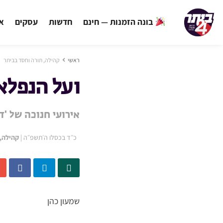
בונה הזמנות — חינם
חדשות
עסקים
אי
ראשי
קהילה, תורה וחסד בביתר
ועל הנפלא
אירועי חנוכה של 'ד
כ״ד בכסלו ה׳תשפ״ה
|
קהילה,
שמעון כהן