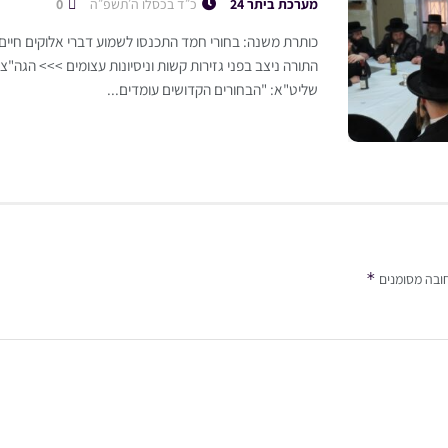
מערכת ביתר 24
כ״ד בכסלו ה׳תשפ״ה
0
כותרת משנה: בחורי חמד התכנסו לשמוע דברי אלוקים חיי
התורה ניצב בפני גזירות קשות וניסיונות עצומים >>> הגה"צ 
שליט"א: "הבחורים הקדושים עומדים...
*
ובה מסומנים