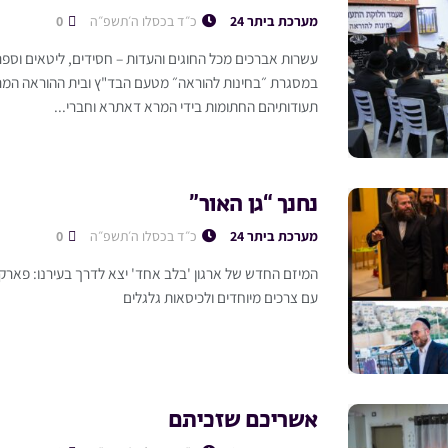
מערכת ביתר 24
כ״ד בכסלו ה׳תשפ״ה
0
עשרות אברכים מכל החוגים והעדות – חסידים, ליטאים וספר
במסגרת ״בחינות להוראה״ מטעם הבד"ץ ובית ההוראה המרכ
תעודותיהם החתומות בידי המרא דאתרא וחברי...
נחנך “גן האור”
מערכת ביתר 24
כ״ד בכסלו ה׳תשפ״ה
0
המיזם החדש של ארגון 'בלב אחד' יצא לדרך בעירנו: פארק יי
עם צרכים מיוחדים ולכיסאות גלגלים
אשריכם שזכיתם