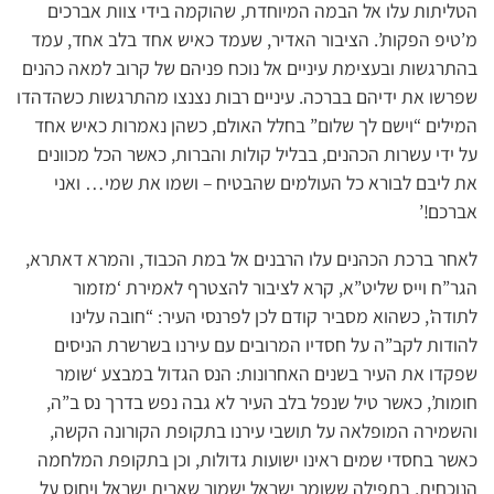
הטליתות עלו אל הבמה המיוחדת, שהוקמה בידי צוות אברכים
מ’טיפ הפקות’. הציבור האדיר, שעמד כאיש אחד בלב אחד, עמד
בהתרגשות ובעצימת עיניים אל נוכח פניהם של קרוב למאה כהנים
שפרשו את ידיהם בברכה. עיניים רבות נצנצו מהתרגשות כשהדהדו
המילים “וישם לך שלום” בחלל האולם, כשהן נאמרות כאיש אחד
על ידי עשרות הכהנים, בבליל קולות והברות, כאשר הכל מכוונים
את ליבם לבורא כל העולמים שהבטיח – ושמו את שמי… ואני
אברכם!’
לאחר ברכת הכהנים עלו הרבנים אל במת הכבוד, והמרא דאתרא,
הגר”ח וייס שליט”א, קרא לציבור להצטרף לאמירת ‘מזמור
לתודה’, כשהוא מסביר קודם לכן לפרנסי העיר: “חובה עלינו
להודות לקב”ה על חסדיו המרובים עם עירנו בשרשרת הניסים
שפקדו את העיר בשנים האחרונות: הנס הגדול במבצע ‘שומר
חומות’, כאשר טיל שנפל בלב העיר לא גבה נפש בדרך נס ב”ה,
והשמירה המופלאה על תושבי עירנו בתקופת הקורונה הקשה,
כאשר בחסדי שמים ראינו ישועות גדולות, וכן בתקופת המלחמה
הנוכחית, בתפילה ששומר ישראל ישמור שארית ישראל ויחוס על