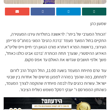
שמעון כהן
‘הכותל המערבי של ביתר’: לראשונה בתולדות עירנו המעטירה,
התקיים בחול המועד מעמד ‘ברכת כהנים’ המוני במתנ”ס פריימן
העירוני, בראשות המרא דאתרא מורנו הגאון רבי חיים וייס שליט”א.
האירוע ההיסטורי, שנערך תחת הכותרת ‘ברכנו אבינו כולנו כאחד’,
משך אלפי תושבים שגדשו את האולם עד אפס מקום.
עוד טרם פתיחת המעמד בשעה 11:00, החל הקהל הרב לזרום
למתחם, במה שהפך במהרה למפגן מרשים של אחדות בין שבטי
ישראל. עשרות כהנים עלו לבמה מיוחדת שהוקמה לצורך המעמד,
כשהחזן המפורסם ר’ יענקי דסקל משמש כשליח הציבור.