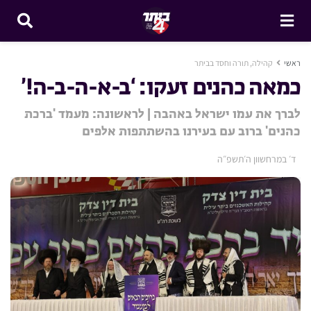
ראשי
קהילה, תורה וחסד בביתר
כמאה כהנים זעקו: ‘ב-א-ה-ב-ה!’
לברך את עמו ישראל באהבה | לראשונה: מעמד 'ברכת
כהנים' ברוב עם בעירנו בהשתתפות אלפים
ד׳ במרחשוון ה׳תשפ״ה