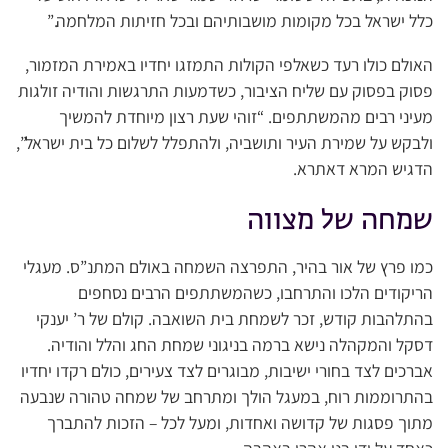
כלל ישראל בכל מקומות מושבותיהם ובכל חזיתות המלחמה.”
האולם כולו רעד כשאלפי הקולות התמזגו יחדיו באמירת המזמור,
פסוק בפסוק עם שליח הציבור, כשדמעות התרגשות והודיה זולגות
מעיני רבים מהמשתתפים. “זוהי שעת רצון מיוחדת להמשיך
ולבקש על שמירת העיר ותושביה, ולהתפלל לשלום כל בית ישראל”,
הדגיש המרא דאתרא.
שמחה של מצווה
כמו פרץ של אור בהיר, התפרצה השמחה באולם המתנ”ס. מעגלי
הריקודים הלכו והתרחבו, כשהמשתתפים הרבים נסחפים
בהתלהבות קודש, זכר לשמחת בית השואבה. קולם של ר’ יענקי
דסקל והמקהלה נישא ברמה בניגוני שמחת החג והלל והודיה.
אברכים לצד בחורי ישיבות, מבוגרים לצד צעירים, כולם רקדו יחדיו
בהתרוממות רוח, במעגל הולך ומתרחב של שמחה טהורה שנבעה
מתוך פסגות של קדושה ואחדות, ומעל לכל – הזכות להתברך