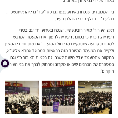
כאחד על ידי בני אהרן באהבה.
בין המכובדים שנכחו באירוע נצפו גם סגר”ע ר’ גדליהו אייזנשטיין,
רה”ע ר’ דוד זלץ חברי הנהלת העיר.
ראש העיר ר’ מאיר רובינשטיין, שנכח באירוע יחד עם בכירי
העירייה, הכריז כי בכוונת העירייה להפוך את המעמד המרגש
למסורת קבועה שתתקיים מדי חול המועד. “אנו מתכוונים להמשיך
ולקיים את המעמד המיוחד הזה בראשות המרא דאתרא שליט”א,
בתקווה שהמעמד יגדל משנה לשנה, גם בכמות הציבור כ”י וגם
במספרם של הכהנים שיבואו מקרוב ומרחוק לברך את בני העיר
היקרים”.