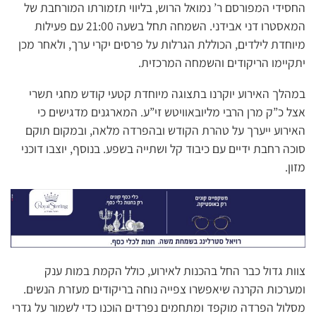
החסידי המפורסם ר’ נמואל הרוש, בליווי תזמורתו המורחבת של
המאסטרו דני אבידני. השמחה תחל בשעה 21:00 עם פעילות
מיוחדת לילדים, הכוללת הגרלות על פרסים יקרי ערך, ולאחר מכן
יתקיימו הריקודים והשמחה המרכזית.
במהלך האירוע יוקרנו בתצוגה מיוחדת קטעי קודש מחגי תשרי
אצל כ”ק מרן הרבי מליובאוויטש זי”ע. המארגנים מדגישים כי
האירוע ייערך על טהרת הקודש ובהפרדה מלאה, ובמקום תוקם
סוכה רחבת ידיים עם כיבוד קל ושתייה בשפע. בנוסף, יוצבו דוכני
מזון.
צוות גדול כבר החל בהכנות לאירוע, כולל הקמת במות ענק
ומערכות הקרנה שיאפשרו צפייה נוחה בריקודים מעזרת הנשים.
מסלול הפרדה מוקפד ומתחמים נפרדים הוכנו כדי לשמור על גדרי