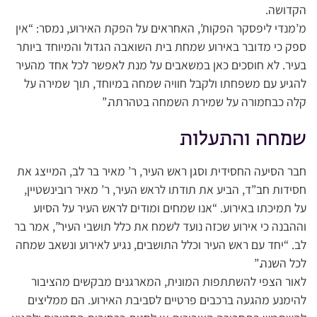
הקדושה.
מ’מנדי ליפסקר הפקות’, האחראים על הפקת האירוע, נמסר: “אין
ספק כי מדובר באירוע שמחת בית השואבה הגדול והמיוחד ביותר
בעיר. לא חוסכים כאן במשאבים על מנת לאפשר לכל אחד מהעיר
להגיע עם משפחתו ולקבל חוויה שמחה במיוחד, תוך שמירה על
קלה כבחמורה על שמירת השמחה בטהרתה.”
שמחה והתעלות
חבר הסיעה החסידית וסגן ראש העיר, ר’ מאיר בר לב, המייצג את
חסידות חב”ד, הביע את תודתו לראש העיר, ר’ מאיר רובינשטיין,
על תמיכתו באירוע. “אנו שמחים ומודים לראש העיר על הסיוע
וההבנה כי אירוע שכזה נועד לשמח את כלל תושבי העיר”, אמר בר
לב. “יחד עם ראש העיר וכלל התושבים, נגיע לאירוע ונשאב שמחה
לכל השנה.”
לאור הצפי להשתתפות המונית, המארגנים מבקשים מהציבור
להימנע מהגעה ברכבים פרטיים לסביבת האירוע. הם ממליצים