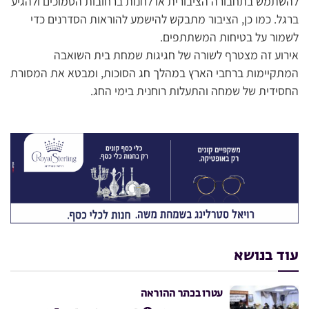
להשתמש בתחבורה הציבורית או לחנות ברחובות הסמוכים ולהגיע
ברגל. כמו כן, הציבור מתבקש להישמע להוראות הסדרנים כדי
לשמור על בטיחות המשתתפים.
אירוע זה מצטרף לשורה של חגיגות שמחת בית השואבה
המתקיימות ברחבי הארץ במהלך חג הסוכות, ומבטא את המסורת
החסידית של שמחה והתעלות רוחנית בימי החג.
עוד בנושא
עטרו בכתר ההוראה