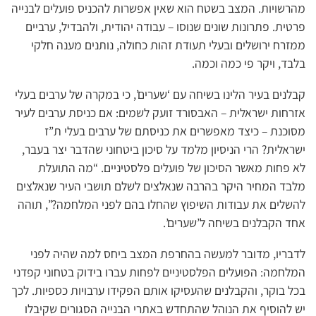
מהרשויות. המצב בשטח הוא שאין אפשרות להכניס פועלים לבנייה
פרטית. פתרונות שונים שנוסו – עבודה יהודית, ולהבדיל, ערביים
ממזרח ירושלים ובעלי תעודת זהות כחולה, נותנים מענה חלקי
בלבד, ויקר פי כמה וכמה.
קבלנים בעיר הלינו בשיחה עם ‘שערים’, כי במקרה של ערבים בעלי
אזרחות ישראלית – האבסורד זועק לשמים: אם כניסת ערבים לעיר
מסוכנת – כיצד מאפשרים את כניסתם של ערבים בעלי ת”ז
ישראלית? הרי הניסיון מלמד על סיכון ביטחוני שהדבר יצר בעבר,
לא פחות מאשר הסיכון של פועלים פלסטיניים. “מה התועלת
מלבד המחיר היקר בהרבה שנאלצים לשלם תושבי העיר שנאלצים
להשלים את עבודות השיפוץ שהחלו בהם לפני המלחמה?”, תוהה
אחד הקבלנים בשיחה ל’שערים’.
לדבריו, מדובר למעשה בהחרפת המצב ביחס למה שהיה לפני
המלחמה: הפועלים הפלסטיניים לפחות עברו בידוק בטחוני קפדני
בכל בוקר, והקבלנים שהעסיקו אותם הפקידו ערבויות כספיות. לכך
יש להוסיף את הנוהל שהתחדש באתרי הבנייה הסגורים שקיבלו