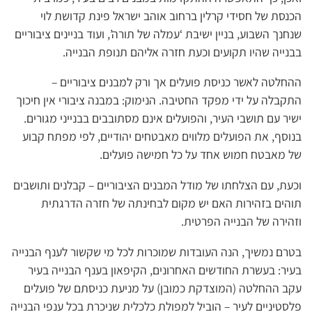
הכנסת של חסידי קרלין ברחוב אוהב ישראל פינת קדושת לוי
שנחנך השבוע, בניין ישיבת ‘עמלה של תורה’, ועוד בניינים ציבוריים
בבנייה שהיו תקועים וכעת חזרה אליהם תנופת הבנייה.
ההחלטה לאשר כניסת פועלים אך ורק למבנים ציבוריים –
התקבלה על ידי מפקד החטיבה. הנימוק: במבנה ציבורי אין חיכוך
ישיר עם תושבי העיר, והפועלים אינם מסתובבים בבנייני מגורים.
בנוסף, את הפועלים מלווים מאבטחים יהודיים, לפי מפתח קבוע
של מאבטח חמוש אחד על כל חמישה פועלים.
וכעת, עם הצלחתו של מודל המבנים הציבוריים – קבלנים ותושבים
תוהים בזהירות האם יש מקום לבחינתה של חזרה הדרגתית
וזהירה של הבנייה הפרטית.
בטרם נמשיך, הנה העובדות שמוכרות לכל מי שקשור לענף הבנייה
בעיר: בעשרת החודשים האחרונים, הקיפאון בענף הבנייה בעיר
עקב ההחלטה (המוצדקת כמובן) על מניעת כניסתם של פועלים
פלסטיניים לעיר – הוביל למפולת כלכלית שניכרת בכל ענפי הבנייה