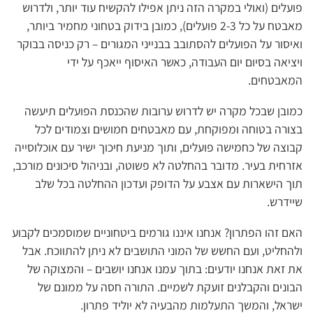
פועלים (ואולי במקרה הזה ניתן אפילו להקשיח עוד יותר, ולדרוש
מאבטח על כל 2-3 פועלים), כמובן בידוק בטחוני מחמיר ביותר,
ואיסור על הפועלים להסתובב בבנייני המגורים – רק כניסה בבוקר
ויציאה בסיום יום העבודה, כאשר האיסוף ייאכף על ידי
המאבטחים.
כמובן שבכל מקרה יש לדרוש ערובות שהכנסת הפועלים תיעשה
בצורה בטוחה ומפוקחת, עם מאבטחים חמושים וצמודים לכל
קבוצה של כחמישה פועלים, ותוך מניעת חיכוך ישיר עם אוכלוסייה
אזרחית בעיר. מדובר בהחלטה לא פשוטה, ובניהול סיכונים מורכב,
תוך הישארות עם אצבע על הדופק ועדכון ההחלטה בכל שלב
שיידרש.
האם זהו הפתרון? אנחנו איננו גורמים ביטחוניים שמוסמכים לקבוע
ולהחליט, ועם החשש של המוני התושבים לא ניתן להתווכח. אבל
את זאת אנחנו יודעים: בתוך עמנו אנחנו יושבים – והמצוקה של
הבונים והקבלנים זועקת לשמיים. התורה חסה על ממונם של
ישראל, והמשך התעלמות מהבעיה לא יוליד פתרון.