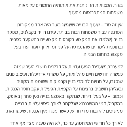
בעיר. המציאות הזו נותנת את אותותיה החמורים על מאות
משפחות המתפרנסות מהענף.
אין זה סוד – שענף הבנייה ששגשג בעיר היה אחד ממקורות
הפרנסה עבור משפחות רבות בביתר. עירנו רוויה בקבלנים, מפקחי
בנייה (שלמדו את המקצוע בקורסים מקצועיים בהשקעה כספית
ובתוכנית לימודים שהתפרסה על פני זמן ארוך) ועוד ועוד בעלי
מקצוע בתחום הבנייה.
למערכת ‘שערים’ הגיעו עדויות על קבלנים תושבי העיר שמזה
כעשרה חודשים חיים מהלוואות, על משרדי אדריכלות ועיצוב פנים
שנסגרו, על חנויות לחומרי בניין וקרמיקות ששוממות מקונים
ובעליהן חושבים ברצינות על הקפאת הפעילות עקב חוסר הכנסות,
וכמובן – על בעלי דירות שנתקעו באמצע בנייה ואין פתרון באופק.
במקביל, דמי המשכנתא שנלקחה לצורך כיסוי עלויות הבנייה
ממשיכים להיגבות מדי חודש, כאשר מנגד אין הכנסות שיכסו זאת.
לאורך כל חודשי המלחמה, עד כה, לא היה מענה מצד אף אחד