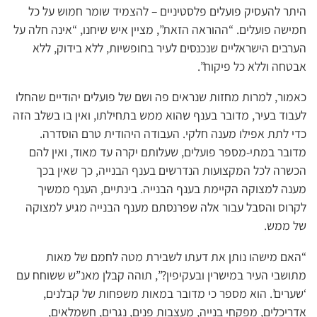
היתר להעסיק פועלים פלסטיניים – להצמיד שומר חמוש על כל
חמישה פועלים. “ההוראה הזאת”, מציין איש שיחנו, “אינה חלה על
הערבים הישראליים שנכנסים לעיר בחופשיות, ללא בידוק, ללא
אבטחה וללא כל פיקוח”.
כאמור, למרות מחזות שנראים פה ושם של פועלים יהודיים שהחלו
לעבוד בעיר, מדובר בענף שהוא ממש בתחילתו, ואין בו בשלב הזה
כדי לתת אפילו מענה חלקי. העבודה היהודית טרם הוסדרה.
מדובר במתי-מספר פועלים, שעלותם יקרה עד מאוד, ואין להם
הכשרה לכל המקצועות הנדרשים בענף הבנייה, כך שאין בכך
מענה למצוקה הקיימת בענף הבנייה. בינתיים, הענף ממשיך
לקרוס והסבל עבור אלה שפרנסתם מענף הבנייה מגיע למצוקה
של ממש.
“האם מישהו נותן את דעתו לשבירת מטה לחמם של מאות
מתושבי העיר במישרין ובעקיפין?”, תוהה קבלן מאנ”ש ששוחח עם
‘שערים’. הוא מספר כי מדובר במאות משפחות של קבלנים,
אדריכלים, מפקחי בנייה, מעצבות פנים, נגרים, חשמלאים,