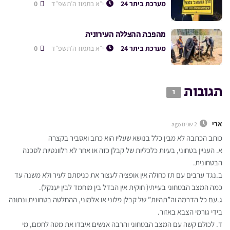
מערכת ביתר 24
י״א בתמוז ה׳תשפ״ד
0
מהפכת ההצללה העירונית
מערכת ביתר 24
י״א בתמוז ה׳תשפ״ד
0
תגובות
1
ארי
2 שנים ago
כותב הכתבה לא מבין כלל בנושא שעליו הוא כתב ואסביר בקצרה
א. העניין בטחוני, בעיות כלכליות של קבלן כזה או אחר לא רלוונטיות לסכנה
הבטחונית.
ב.נגד ערבים עם תז כחולה אין אופציה לעצור את כניסתם לעיר ולא משנה עד
כמה המצב הבטחוני בעייתי( חוקית אין הבדל בין מוחמד לבין יענקל).
ג.עם כל הדרמה וה”תהיות” של קבלן פלוני או אלמוני, ההחלטה בטחונית ונתונה
בידי גורמי הצבא באזור.
ד. לכולם קשה עם המצב הבטחוני והרבה אנשים איבדו את מטה לחמם, מי