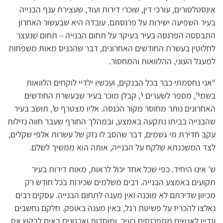
אינסטלטורים, עורכי דין, שוכרי דירות ועוד, שעצירת ענף הבנייה
בעיר השפיעה ישירות על פרנסתם. עובדה היא שבעשור האחרון
התבססה הפרנסה בעיר בעיקר על תחום הבנייה – תחום שנעצר
לחלוטין בעשרת החודשים האחרונים, דבר שהכניס מאות משפחות
למעגל העוני, ההלוואות והמחסור.
“אני נחסמתי כבר בכל הבנקים, ועכשיו ילדיי לוקחים הלוואות
בשמי”, מספר לשערים י’, קבלן מוכר בעיר שבעשרת החודשים
האחרונים נותר מחוסר מקור הכנסה. אליו מצטרף ש’, תושב בעיר
שהבנייה בביתו נתקעה באמצע, ובמהלך החורף שעבר חווה נזילות
עקב חדירת מי גשמים, דבר שהסב לו נזק של עשרות אלפי שקלים,
לצד המשכנתא שלקח על הבנייה, אותה הוא ממשיך לשלם.
ש’ אינו היחיד. כפי שכל אחד יכול לראות, מאות דירות בעיר
תקועים באמצע הבנייה. רבים משלמים שכירות בכל חודש רק
מכיוון שדירתם לא מוכנה ואין מענה לתחום הבנייה. עסקים רבים
נאלצו להכריז על פשיטת רגל, באין מענה באופק. חלקם נחשבים
עדיין לאנשים מתפרנסים בעיר, ומוסדות וארגונים באים לבקש את