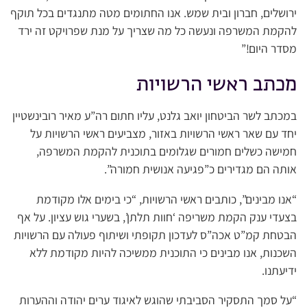
ירושלים, חברון ובית שמש. אנו החתומים מטה מתנגדים בכל תוקף
להקמת המשרפה ונעשה כל מה שצריך על מנת שפרויקט זה ירד
מסדר היום!”
מכתב ראשי הרשויות
במכתב לשר הביטחון יואב גלנט, עליו חתום רה”ע מאיר רובינשטיין
יחד עם שאר ראשי הרשויות באזור, מצביעים ראשי הרשויות על
חמישה כשלים חמורים שגלומים בתוכנית להקמת המשרפה,
אותה הם מגדירים כ”פגיעה אנושית חמורה”.
“אנו מבינים”, כותבים ראשי הרשויות, “כי בימים אלו מקודמת
בצעדי ענק הקמת משריפה ‘חוות תלתן’, בשערי גוש עציון. על אף
הבטחת קמ”ט אכה”ס לעדכון תקופתי ושיתוף פעולה עם הרשויות
השכנות, אנו מבינים כי התוכנית ממשיכה להיות מקודמת ללא
ידיעתנו.
“על סמך התסקיר הסביבתי שהוגש לאיגוד ערים יהודה וההערות