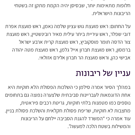
חלופות מתאימות יותר, שבסיסן יהיה הקמת מתקן זה בשטחי
הריבונות הישראלית.
על החתום: ראש מועצת גוש עציון שלמה נאמן, ראש מועצת אפרת
דובי שפלר, ראש עיריית ביתר עילית מאיר רובינשטיין, ראש מועצת
צור הדסה תומר מוסקוביץ, ראש מועצת קרית ארבע ישראל
ברמסון, ראש מועצת חברון אייל גלמן, ראש מועצת מטה יהודה
אבישי כהן, וראש מועצת הר חברון אלירם אזולאי.
עניין של ריבונות
במהלך הסיור אמרה סילמן כי השלכות הפסולת הלא חוקיות היא
אחת הדוגמאות לעבריינות סביבתית שלצערה נפוצה גם בתחומים
נוספים כמו מטמנות בלתי חוקיות, גריטת רכבים פיראטית,
מחצבות לא חוקיות, שריפת פסולת חקלאית והשלכת פסולת בניין.
עוד אמרה כי “המשרד להגנת הסביבה יילחם על הריבונות
והמשילות בשטח הלכה למעשה”.