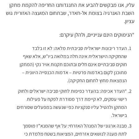
עליו, אנו מבקשים להביע את התנגדותנו החריפה להקמת מתקן
השבת האנרגיה בצומת אל-חאדר, שבתחום המועצה האזורית גוש
עציון.
“הנימוקים הינם ענייניים, ולהלן עיקרם:
העדר ריבונות ישראלית סביבתית מלאה: לא זו בלבד
שהחקיקה הישראלית אינה חלה במלואה ביו”ש, אלא שאף
חוקים סביבתיים אינם חלים ובתוכם תקנות אויר נקי (המתקן
מתוכנן לקום באדמות פרטיות – אדמות הכנסייה היוונית –
הנמצאות מחוץ לתחום החקיקה).
“העדר אכיפה: בהעדר כפיפות לחוקי סביבה ישראלים ולחוק
רישוי עסקים, לא קיימת דרך מסודרת לפקח על פעילות
המתקן ולהטיל עליו סנקציות כפי שנעשה במפעלים שסורחים
בישראל.
מבנה ארגוני של המנהל האזרחי: על אף שהמנא”ז מוסמך
לתת מענה לנושאים אזרחים, המציאות בשטח מלמדת כי