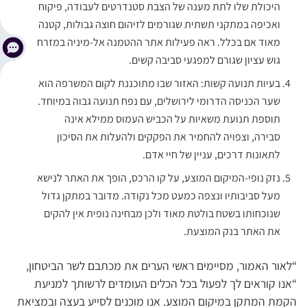
היכולת שלו לתת מענה של הצבת סטנדרטים לעבודה, פיקוח
ואכיפה במתקני תשתית שגורמים לזיהום חוצה גבולות, קטנה
מאוד אם בכלל. ראה פעילות אתר ההטמנה אל-מיניה במזרח
גוש עציון שגורם למפגעי סביבה קשים.
בעיות תנועה קשות: האזור שבו מתוכננת לקום המשרפה הוא
שער הכניסה הדרומי לירושלים, עם נפח תנועה גבוה במיוחד.
תוספת תנועת משאיות על הכביש העמוס ממילא אינה
סבירה, וצפויה להחמיר את הפקקים ולהעלות את הסיכון
לתאונות דרכים, עניין של חיי אדם.
נזק נופי-המיקום המוצע, על קו הרכס, הופך את האתר לנישא
מעל סביבותיו ונצפה כמעט מכל נקודה. מדובר במתקן גדול
שנוכחותו בשטח בולטת מאוד ולכן מבחינה נופית אין להקים
את האתר בנק המוצעת.
“לאור האמור, מסיימים ראשי הערים את מכתבם לשר הביטחון,
“אנו קוראים לך לפעול בכל הכלים העומדים לרשותך למניעת
הקמת המתקן במיקום המוצע. אנו מוכנים לסייע בעצה ובמציאת