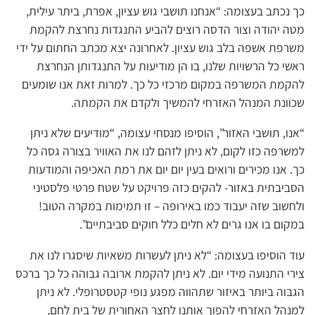
כך נכתב בעצומה: “אנחנו תושבי גוש עציון, אפרת, ביתר עילית,
מטה יהודה וצור הדסה רוצים להביע התנגדות נחרצת להקמת
משרפת אשפה בלב גוש עציון. לאחרונה יצא מכתב החתום על ידי
ראשי כל הרשויות שלנו, בו הן מודיעות על התנגדותן הנחרצת
להקמת המשרפה במקום מרכזי כל כך. למרות זאת אנו שומעים
שכוונת המנהל האזרחי להמשיך ולקדם את הקמתה.
“אנו, תושבי האזור”, הוסיפו מנסחי עצומה, “מודיעים שלא ניתן
למשרפה כזו לקום, לא ניתן לזהם לנו את האוויר בצורה גסה כל
כך. אנו מכירים ורואים בעין יום יום את רמת האכיפה והמודעות
הסביבתית באזור- להקים כזה פרויקט על שטח פרטי פלסטיני
ולחשוב שזה יעבוד כמו באירופה – זו תמימות במקרה הטוב!
במקום בו אנו גרים לא חלים כלל חוקים סביבתיים”.
עוד הוסיפו בעצומה: “לא ניתן לעשרות משאיות שיסגרו לנו את
צירי התנועה מידי יום. לא ניתן להקמת ארובה גבוהה כל כך ברכס
הגבוה ביותר באיזור שתהווה מפגע נופי קטסטרופלי. לא ניתן
למנהל האזרחי להפוך אותנו לחצר האחורית של בית לחם,