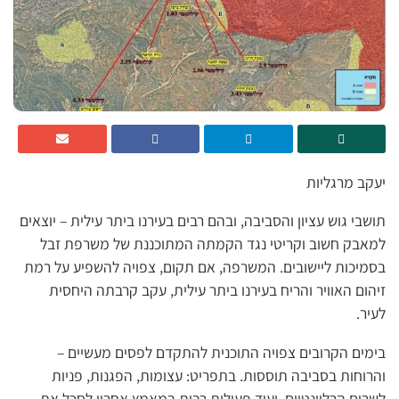
יעקב מרגליות
תושבי גוש עציון והסביבה, ובהם רבים בעירנו ביתר עילית – יוצאים
למאבק חשוב וקריטי נגד הקמתה המתוכננת של משרפת זבל
בסמיכות ליישובים. המשרפה, אם תקום, צפויה להשפיע על רמת
זיהום האוויר והריח בעירנו ביתר עילית, עקב קרבתה היחסית
לעיר.
בימים הקרובים צפויה התוכנית להתקדם לפסים מעשיים –
והרוחות בסביבה תוססות. בתפריט: עצומות, הפגנות, פניות
לשרים הרלוונטיים, ועוד פעולות רבות במאמץ אחרון לסכל את