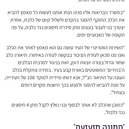
“במשרד הבריאות אליו פנינו הנחו אותנו לעשות כל מאמץ להביא
את הכלב התוקף להסגר בהקדם ולשלול קיום של כלבת, אחרת
יצטרך בני לעבור בעצמו מתן סידרת חיסונים נגד כלבת, על פני
תקופה של כשבועיים ימים.
“השירות הווטרינרי של העיר עושה גם הוא מאמץ לאתר את הכלב
ואנו פנו מכאן לעזרת הציבור בבקשה לעזרה באיתורו. תיאורו: כלב
שחור וגדול בצורה יוצאת דופן, זאת בניגוד למרבית הכלבים
ה’בהירים’ המשוטטים באורח קבע בעיר. במידה ונתקלת בכלב
העונה על התיאור הנ”ל, אנא דווחו מיידית למוקד 106 של העירייה,
על מנת להביאו להסגר ולמנוע בכך הישנות מקרים דומים
בעתיד”.
“כמובן שהכלב לא אותר לבסוף ובני נאלץ לקבל מתן 4 חיסונים
נגד כלבת”.
‘תמונה מזעזעת’