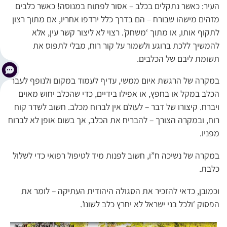
העיר: כאשר נתקלים בכלב – אסור לפתוח במנוסה! כאשר כלבים
מזהים מישהו שבורח – הם בדרך כלל ירדפו אחריו, אם מתוך רצון
לתקוף אותו, או מתוך ‘משחק’. רצוי לא ליצור קשר עין, אלא
להמשיך ללכת ברוגע ולשמור על קור רוח, מבלי לתפוס את
תשומת ליבם של הכלבים.
במקרה של הרגשת איום ממשי, עדיף לעמוד במקום ולנופף לעבר
הכלב במקל או בחפץ, או אפילו בידיים, כדי שהכלב יחוש מאוים
ויברח. קיצורו של דבר – לעולם אין לברוח מכלב. חשוב לשדר קוח
רוח, ובמקרה הצורך – להבריח את הכלב, אך בשום אופן לא לברוח
מפניו.
במקרה של נשיכה ח”ו, חשוב לפנות מיד לטיפול רפואי כדי לשלול
כלבת.
וכמובן, כדאי להזכיר את הסגולה היהודית העתיקה – לומר את
הפסוק ‘ולכל בני ישראל לא יחרץ כלב לשונו’.