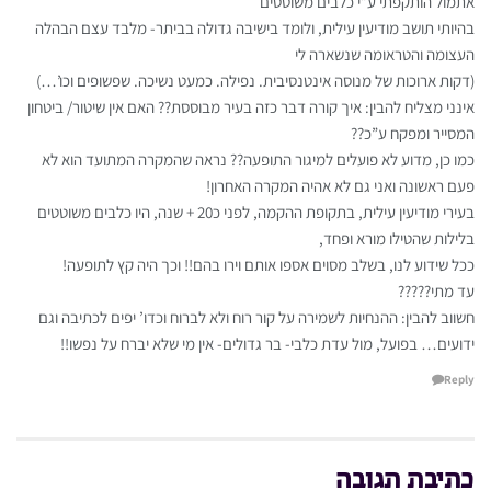
אתמול הותקפתי ע”י כלבים משוטטים
בהיותי תושב מודיעין עילית, ולומד בישיבה גדולה בביתר- מלבד עצם הבהלה
העצומה והטראומה שנשארה לי
(דקות ארוכות של מנוסה אינטנסיבית. נפילה. כמעט נשיכה. שפשופים וכו’…)
אינני מצליח להבין: איך קורה דבר כזה בעיר מבוססת?? האם אין שיטור/ ביטחון
המסייר ומפקח ע”כ??
כמו כן, מדוע לא פועלים למיגור התופעה?? נראה שהמקרה המתועד הוא לא
פעם ראשונה ואני גם לא אהיה המקרה האחרון!
בעירי מודיעין עילית, בתקופת ההקמה, לפני כ20 + שנה, היו כלבים משוטטים
בלילות שהטילו מורא ופחד,
ככל שידוע לנו, בשלב מסוים אספו אותם וירו בהם!! וכך היה קץ לתופעה!
עד מתי?????
חשווב להבין: ההנחיות לשמירה על קור רוח ולא לברוח וכדו’ יפים לכתיבה וגם
ידועים… בפועל, מול עדת כלבי- בר גדולים- אין מי שלא יברח על נפשו!!
Reply
כתיבת תגובה