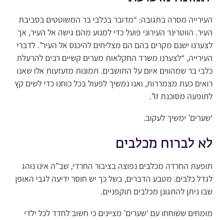
העירייה מסרה בתגובה: “מדובר בכלבי בר המשוטטים בסביבת
העיר. הווטרינר העירוני פועל כדי למנוע מהם גישה אל העיר, אך
לצערנו ישנם מקרים בהם הם מצליחים להיכנס אל העיר”. לדברי
העירייה, “לצערנו משרד החקלאות מערים קשיים רבים להרעלת
כלבי בר שמהווים איום על התושבים. תמונות מזעזעות אלו שאנו
רואים כעת מצמררות, ואנו נמשיך לפעול בכל כוחנו כדי לשים קץ
לתופעה מסוכנת זו”.
‘שערים’ ימשיך לעקוב.
לא לברוח מכלבים
תופעת החרדה מכלבים נפוצה בציבור החרדי, שב”ה אינו נוהג
לגדל כלבים. מטבע הדברים, בשל כך יש חוסר ידיעה לגבי האופן
שבו ניתן להתגונן מכלבים תוקפניים.
מומחים ששוחחו עם ‘שערים’ מציינים כי חשוב לחדד לכל ילדי