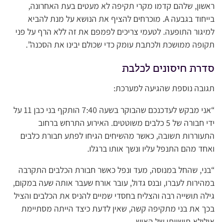
ראשון, שלהם קדמו מקרי תקיפה לא מעטים בעת האחרונה,
בייחוד בגבעה A. מוכרחים להציף את הנושא על מנת להביא
למיגור התופעה. לטעמי צריכים לפמפם את זה ללא הרף על פני
תקופה ממושכת ולכתבת עומק כדי שכולם יבינו את הסכנה”.
סדרת חיסונים לכלבת
תגובה נוספת שהגיעה למערכת:
“אני מבקש לעדכנכם שהבוקר בשעה 7:40 הותקף בני כבן 11 על
ידי חבורה של 5 כלבים משוטטים. האירוע התרחש ברחוב
התעוררות תשובה, כאשר מהשיחים הגיחו לפתע חבורת כלבים
ואחד מהם התנפל עליו ונשך אותו ברגלו.
“בני, שהחל במנוסה, מעד ונפל כאשר חבורת הכלבים התקרבה
במהירות לעברו, ובנס גדול, עובר אורח שעבר אותה שעה במקום,
גילה תושייה רבה והצליח בחסדי שמיים להניס את הכלבים והציל
בכך את בני מתקיפה קשה, שאין לדעת כיצד הייתה מסתיימת
אילולא תושייתו של האיש.