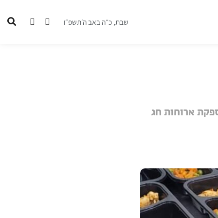
שבת, כ״ה באב ה׳תשפ״ו
ספקת ארוחות חג