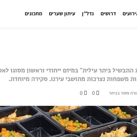
רועים
דרושים
נדל”ן
עיתון שערים
מתכונים
 התבשיל ביתר עילית" במיזם ייחודי וראשון מסוגו לא
ת משפחות נצרכות מתושבי עירנו. סקירה מיוחדת.
0
0
ורה וחסד בביתר