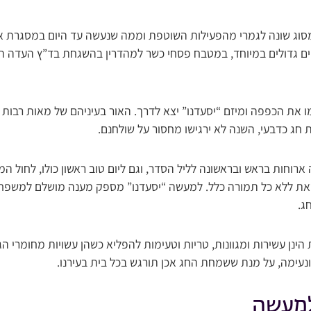
סוג שונה לגמרי מהפעילות השוטפת וממה שנעשה עד היום במסגרת 
 גדולים במיוחד, במטבח פסחי כשר למהדרין בהשגחת בד”ץ העדה החר
 את הכפפה ומיזם “יסעדנו” יצא לדרך. האור בעיניהם של מאות רבות מ
 חג כדבעי, השנה לא ירגישו מחסור על שולחנם.
וחות בראש ובראשונה לליל הסדר, וגם ליום טוב ראשון כולו, לחול ה
זאת ללא כל תמורה כלל. למעשה “יסעדנו” מספק מענה מושלם למשפחו
ג.
ינן עשירות ומגוונות, טריות וטעימות להפליא כשהן עשויות מחומרי הג
נעימה, על מנת ששמחת החג אכן תורגש בכל בית בעירנו.
מעשה