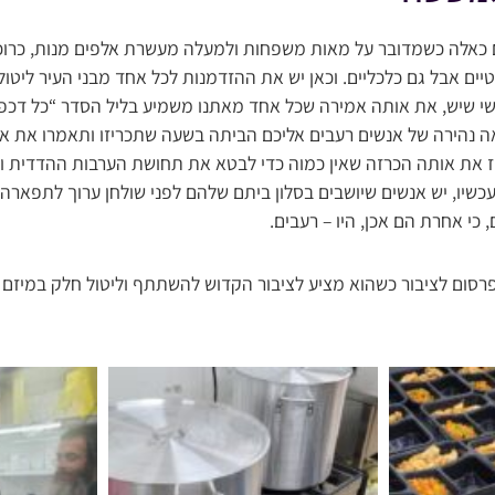
כאלה כשמדובר על מאות משפחות ולמעלה מעשרת אלפים מנות, כרו
ים אבל גם כלכליים. וכאן יש את ההזדמנות לכל אחד מבני העיר ליטול
שי שיש, את אותה אמירה שכל אחד מאתנו משמיע בליל הסדר “כל דכפין י
ה נהירה של אנשים רעבים אליכם הביתה בשעה שתכריזו ותאמרו את אות
ז את אותה הכרזה שאין כמוה כדי לבטא את תחושת הערבות ההדדית ו
שיו, יש אנשים שיושבים בסלון ביתם שלהם לפני שולחן ערוך לתפארה 
 כי אחרת הם אכן, היו – רעבים.
פרסום לציבור כשהוא מציע לציבור הקדוש להשתתף וליטול חלק במיזם חש