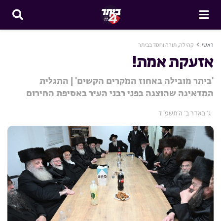
ראשי
קהילה, תורה וחסד בביתר
אזעקת אמת!
'ביתר מובילה באחוז המקרים הקשים' | התגלית
המדאיגה שהוצגה בפני רבני העיר באסיפת החירום
ג׳ באדר ב׳ ה׳תשפ״ד