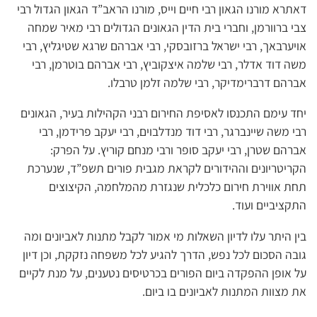
דאתרא מורנו הגאון רבי חיים וייס, מורנו הראב”ד הגאון הגדול רבי
צבי ברוורמן, וחברי בית הדין הגאונים הגדולים רבי מאיר שמחה
אויערבאך, רבי ישראל ברזובסקי, רבי אברהם שרגא שטיגליץ, רבי
משה דוד אדלר, רבי שלמה איצקוביץ, רבי אברהם בוטרמן, רבי
אברהם דרברימדיקר, רבי שלמה זלמן טרבלו.
יחד עימם התכנסו לאסיפת החירום רבני הקהילות בעיר, הגאונים
רבי משה שיינברגר, רבי דוד מנדלבוים, רבי יעקב פרידמן, רבי
אברהם שטרן, רבי יעקב סופר ורבי מנחם קוריץ. על הפרק:
הקריטריונים וההידורים לקראת מגבית פורים תשפ”ד, שנערכת
תחת אווירת חירום כלכלית שנגזרת מהמלחמה, הקיצוצים
התקציביים ועוד.
בין היתר עלו לדיון השאלות מי אמור לקבל מתנות לאביונים ומה
גובה הסכום לכל נפש, הדרך להגיע לכל משפחה נזקקת, וכן דיון
על אופן ההפקדה ביום הפורים בכרטיסים נטענים, על מנת לקיים
את מצוות המתנות לאביונים בו ביום.