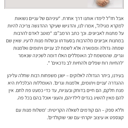
אבל חז”ל לימדו אותנו דרך אחרת. “עיניהם של עניים נשואות
למקרא מגילה”, אמרו לנו, והדגישו שעיקר ההדגשה צריכה להיות
על מתנות לאביונים. וכך כתב הרמב”ם: “מוטב לאדם להרבות
במתנות אביונים מלהרבות בסעודתו ובשלוח מנות לרעיו. שאין שם
שמחה גדולה ומפוארה אלא לשמח לב עניים ויתומים ואלמנות
וגרים. שהמשמח לב האומללים האלו דומה לשכינה שנאמר
‘להחיות רוח שפלים ולהחיות לב נדכאים’ “.
בעירנו, ביתר הגדולה לאלוקים – ישנן משפחות רבות שחלה עליהן
ההגדרה ‘עניים ויתומים, אלמנות וגרים’. האומללות הכלכלית היא
מנת חלקם, הם חיים בדוחק ובעניות, עד כדי כמעט פת לחם. אין
להם מאין להשיג בגדים לילדיהם, והעוני אוכל בהם בכל פה.
וללא ספק – הם קודמים לשאלה הקריטית: ‘משלוח מנות עם
קונספט או עיצוב יוקרתי עם שני שוקולדים’.