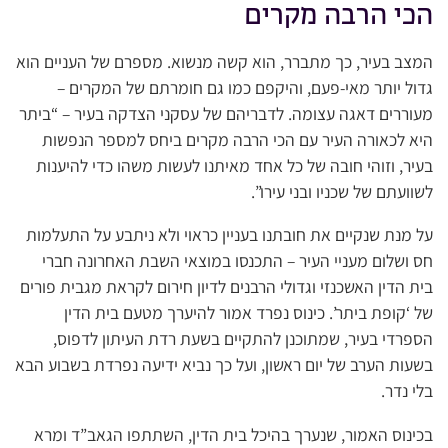
הכי הרבה מקרים
המצב בעיר, כך מתברר, הוא קשה מנשוא. מספרם של העניים הוא
גדול יותר מאי-פעם, והיקפם כמו גם חומרתם של המקרים –
מעוררים דאגה עצומה. לדבריהם של עסקני הצדקה בעיר – “ביתר
היא לכאורה העיר עם הכי הרבה מקרים ביחס למספר הנפשות
בעיר, וזוהי חובה של כל אחד מאיתנו לעשות משהו כדי להיענות
לשוועתם של שכניו ובני עירו”.
על מנת שנקיים את חובתנו בעניין כראוי ולא ניתבע על התעלמות
חס ושלום מעניי העיר – התכנסו במוצאי השבת האחרונה חברי
בית הדין האשכנזי וגדולי הרבנים לדיון חירום לקראת מגבית פורים
של ‘קופת ביתר’. כינוס נפרד אמור להיערך מטעם בית הדין
הספרדי בעיר, שמתוכנן להתקיים בשעת רדת העיתון לדפוס,
בשעות הערב של יום ראשון, ועל כך נביא ידיעה נפרדת בשבוע הבא
בלי נדר.
בכינוס האמור, שנערך בהיכל בית הדין, השתתפו הגאב”ד ומרא