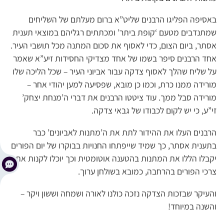
באסיפה הפליגו הרבנים שליט”א ברום מעלתם של השליחים
שמתנדבים מטעם ‘קופת ביתר’ ומכתתים רגליהם במוצאי תענית
אסתר, ביום הצום, כדי לאסוף את סכום המתנה מכל תושבי העיר.
אחד הרבנים סיפר בשמו של אחד מצדיקי החסידות זיע”א שאמר
על שליח שהלך לאסוף צדקה עבור אביוני העיר – שכל הליכה שלו
מורידה ממנו כרת, וכמו כן מובא, שפסיעה למען יהודי אחר –
מורידה סבל ממך. עוד ציטטו הרבנים את דברי ה’מנחת יצחק’
זי”ע, כי יש לקום לכבודו של גבאי צדקה.
הרבנים העלו את ההידור לתת את ה’מתנות לאביונים’ כבר
בתענית אסתר, כך שמיד שייפתחו החנויות בבוקרו של יום הפורים
יקבלו הללו את המתנות בהטענה אוטומטית וכך יוכלו לקנות את
צרכי הפורים בהרחבה, כמובא בשולחן ערוך.
והעיקר שבזכות הצדקה נזכה כולנו לאורה ושמחה וששון ויקר –
והשנה במיוחד!