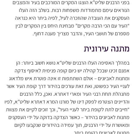
בפני הרבנים שליט”א הוצגו המקרים המורכבים בעיר והמצבים
הנוראים עימם מתמודדות משפחות רבות. בשלב הזה העלו
העסקנים את העובדה שהוזכרה לעיל, לפיה ביתר היא כנראה
“העיר עם הכי הרבה מקרים” מבחינת היחס בין המקרים לבין
מספרם של תושבי העיר, והדבר מצריך מענה דחוף.
מתנה עירונית
במהלך האסיפה העלו הרבנים שליט”א נושא חשוב ביותר: הן
אמנם זכינו שבכל קהילה יש כיום קופה פנימית לאיסוף צדקה
ומתנות לאביונים – אולם השתתפות זו אינה פוטרת איש מלדאוג
לעניי העיר כפשוטו, ואת זאת עורכים בהידור דרך קופת העיר אשר
מתנהלת תחת רבני העיר ומארי דאתרא. ואכן, כלל הרבנים
והדיינים הצטרפו לפסק דינו של מורנו המרא דאתרא שליט”א, לפיו
“חייבים לתת לקופת ביתר לעניי העיר”, וכך זוכים לקיים את מצוות
מתנות לאביונים בהידור – כאשר הצדקה בדוקה על ידי העסקנים
ומאושרת על ידי הרבנים, תוך עמידה בהידורים שנקבעו לקיום
מתנות לאביונים בקופת ביתר.