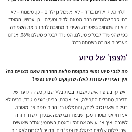
“תלוי מי. גן ילדים בודד – לא. אשכול גן ילדים – כן. מעונות – לא.
בתי ספר שלומדים בהם ממאה ילדים ומעלה – כן. עכשיו, המוסד
הוא זה שמחויב בשמירה. העירייה מחויבת להחזיק את השמירה
כפי שהמשרד לבט”פ משלם. המשרד לבט”פ משלם 68%, אנחנו
מעבירים את זה בשמחה רבה”.
‘מצפן’ של סיוע
מה לגבי סיוע נפשי בתקופה מלאת החרדות שאנו מצויים בה?
איך העירייה עוזרת לאלה שזקוקים לסיוע נפשי?
“אשתף בסיפור אישי. ישבתי בבית בליל שבת, כשההתרעה של
חדירת מחבלים התחילה, ואני אמרתי בבית: ‘אני מוטרד’. בבית לא
רגילים שאני נכנס ללחץ, והתפלאו בני הבית ממה אני מוטרד.
אמרתי אני מוטרד מכך שבעוד חצי שעה אצטרך לשדר חזרה
לשגרה. איך אני עושה את זה? ובאמת השתמע אח”כ שאנשים
ישבו לילות שלמים במקלטים וממ”דים, וזה יכול לגרום לאסונות