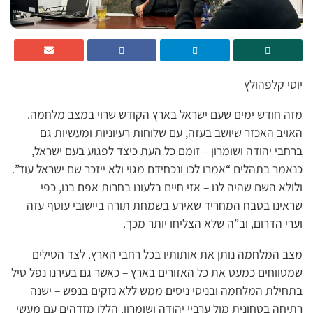
יוסי קלפהולץ
מזה חודש ימים שעם ישראל בארץ הקודש שרוי במצב מלחמה.
האויב האכזר שיושב בעזה, עם שלוחות רעיוניות ומעשיות גם
ברחבי יהודה ושומרון – זומם כל העת כיצד לפגוע בעם ישראל,
כנאמר בתהלים “אמרו לכו ונכחידם מגוי ולא ייזכר שם ישראל עוד”.
ולולא השם שהיה לנו – אזי חיים בלעונו בחרות אפם בנו, כפי
שראינו בטבח המחריד שאירע בשמחת תורה ביישובי עוטף עזה
וערי הדרום, וב”ה שלא הצליחו יותר מכך.
מצב המלחמה נותן את אותותיו בכל רחבי הארץ. לצד הטילים
שמטווחים כמעט את כל האזורים בארץ – כאשר גם בעירנו נפל טיל
בתחילת המלחמה ובניסי ניסים ממש ללא נזקים בנפש – ישנה
רתיחה בטחונית מול ערביי יהודה ושומרון. הללו מזדהים עם מעשי