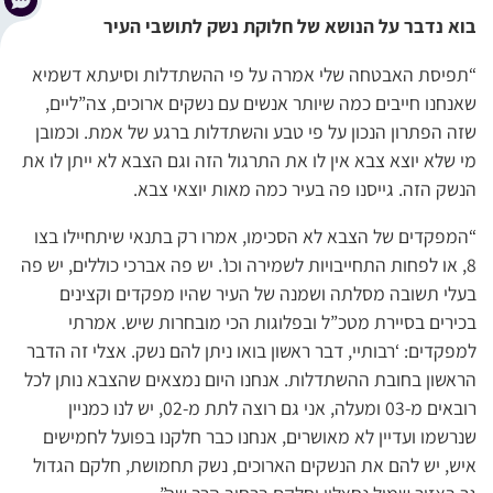
בוא נדבר על הנושא של חלוקת נשק לתושבי העיר
“תפיסת האבטחה שלי אמרה על פי ההשתדלות וסיעתא דשמיא
שאנחנו חייבים כמה שיותר אנשים עם נשקים ארוכים, צה”ליים,
שזה הפתרון הנכון על פי טבע והשתדלות ברגע של אמת. וכמובן
מי שלא יוצא צבא אין לו את התרגול הזה וגם הצבא לא ייתן לו את
הנשק הזה. גייסנו פה בעיר כמה מאות יוצאי צבא.
“המפקדים של הצבא לא הסכימו, אמרו רק בתנאי שיתחיילו בצו
8, או לפחות התחייבויות לשמירה וכו’. יש פה אברכי כוללים, יש פה
בעלי תשובה מסלתה ושמנה של העיר שהיו מפקדים וקצינים
בכירים בסיירת מטכ”ל ובפלוגות הכי מובחרות שיש. אמרתי
למפקדים: ‘רבותיי, דבר ראשון בואו ניתן להם נשק. אצלי זה הדבר
הראשון בחובת ההשתדלות. אנחנו היום נמצאים שהצבא נותן לכל
רובאים מ-03 ומעלה, אני גם רוצה לתת מ-02, יש לנו כמניין
שנרשמו ועדיין לא מאושרים, אנחנו כבר חלקנו בפועל לחמישים
איש, יש להם את הנשקים הארוכים, נשק תחמושת, חלקם הגדול