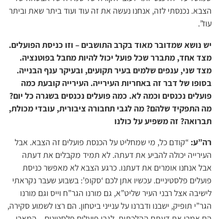
הצבא. נכנסתי לזה, אנחנו נעשה את זה עוד ועוד ביתר שאת וביתר
עוז”.
יש נושא שמדובר מאוד בקרב התושבים – וזו כניסת הפועלים.
מצד אחד, מתברר שכל פועל יכול להיות מחבל בפוטנציה.
מצד שני, ענפים שלמים בעיר תקועים, ובעיקר ענף הבנייה.
בסופו של דבר זה באחריות העירייה. העירייה קובעת כמה
פועלים נכנסים וכמה לא. כמה פועלים נכנסים בשגרה כל יום?
מה התפקיד שלהם? מה לגבי תחבורה ציבורית, עובדי מכולת,
תברואה? זה משפיע על כולנו
רה”ע:
“קודם כל, מי שמחליט על הכנסת פועלים זה הצבא. אבל
העירייה יכולה להביע את דעתה. לא תמיד מקבלים את דעתה
אבל אנחנו אומרים את דעתנו. כרגע הצבא לא מאפשר כניסת
פועלים פלסטיניים. עכשיו אתן לכם ‘סקופ’: בשבוע שעבר נקראתי
לישיבה אצל רבני העיר שליט”א, גם מורנו הגר”ח וייס וגם מורנו
הגר”י תופיק, ישבנו ודברנו על ענייני ביטחון. הם רצו לשמוע סקירה,
הם אמרו את דעתם ההלכתית. לגבי פועלים פלסטינים – המארי