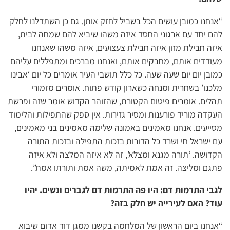
“אנחנו כמובן עושים הכל בשביל לחזק אותן. גם כן השתדלנו לחלק
להם יחד עם ארגוני החסד איזה משהו שיביא להם שמחה לבית,
איזה חבילת מזון איזה חבילת צעצועים, איזה משהו שאנחנו
מעודדים אותם, מחבקים אותם, ואנחנו מברכים ומתפללים עליהם
כמובן יום יום שעה שעה. כל כלל תושבי העיר אומרים כל יום ‘אבינו
מלכנו’ בשחרית ומנחה כשארון קודש פתוח. אומרים מזמורי
תהלים. אומרים פיטום הקטורת, שהזוהר הקדוש אומר שזה ופרשת
העקדה מוריד פורענות ומסיר גזירות. אין ספק שהתפילות והלימוד
מסייעים. אנחנו מאמינים באמונה שלימה מאמינים בני מאמינים,
עם ישראל חי ושרד כל הדורות בזכות התפילה ובזכות התורה
הקדושה. ‘תורה מגנא ומצלא’, זה לא איזה המלצה ולא איזה
פתגם ומליצה. זה אמת לאמיתה, משה אמת ותורתו אמת”.
לגבי התרמות דם: היו פה התרמות דם לגברים ונשים. יהיו
עוד? האם לעירייה יש חלק בזה?
“אנחנו ביום הראשון של המלחמה בקשנו ממגן דוד אדום שיבוא