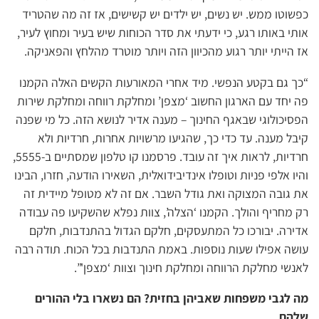
כפשוטו ממש. יש נשים, יש ילדים יש קשישים, אז זה מה שהטריד
אותי באותו רגע, כי ידעתי את סדר הכוחות שיש בעיר ומחוץ לעיר,
אז הייתי יותר רגוע מהכיוון הזה ויותר מוטרד מהלחץ והפאניקה.
“כך גם בקטע הנפשי. מיד אחרי המאורעות הקשים האלה הקמנו
פה יחד עם הארגון החשוב ‘מצפן’ ומחלקת רווחה ומחלקת שירות
הפסיכולוגי שבאגף החינוך – מענה אדיר לנושא הזה. כל מי שפנה
קיבל מענה. עד כדי כך, שהגיעו מרשויות אחרות, חרדיות ולא
חרדיות, לראות איך זה עובד. פרסמנו קו טלפון שמסתיים ב-5555,
והיו אלפי פניות וטופלו אינדיבידואלית, השאירו הודעה, חזרו, הבינו
את גובה המצוקה ואת גודל השבר. אם זה לא מטופל מיידית זה
רק מחריף והולך. הקמנו ‘הצלה’, צוות נפלא שהשקיעו פה עבודה
אדירה. יבורכו כל המתעסקים, חלקם הגדול בהתנדבות, חלקם
עושה אפילו שעות נוספות. באמת התנדבות בכל הכוח. תודה רבה
לאנשי מחלקת הרווחה ומחלקת חינוך וצוות ‘מצפן'”.
מה לגבי משפחות שאביהן בחזית? הם נשארו בלי ההורים
שלהם.