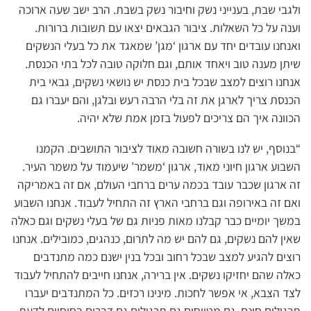
ולגבי שבת, בענייני נשק וחיבור נשק בשבת. הרב ישב שעה ארוכה
וענה על כל השאלות. ציבור הגבאים יצאו עם תשובות ברורות.
ואנחנו עובדים יחד עם ארגון ‘מגן’ שמאגד את כל בעלי הנשקים
שיתן מענה טוב ויאחד אותם, וגם חלוקה טובה לכל בתי הכנסת.
אנחנו רוצים למצב שבכל בית כנסת יש נושאי נשקים, גבאי בית
הכנסת צריך לארגן את זה בלי הרבה רעש ובלגן, והם יעברו גם
הכוונה איך הם צריכים לפעול בזמן אמת שלא יהיה.
“בנוסף, יש לנו בשורה חשובה מאוד לציבור התושבים. הקמנו
השבוע ארגון חיוני מאוד, ארגון ‘משמר’ שיעמוד על משמר העיר.
זה ארגון שכבר עובד בכמה ערים ברחבי העולם, אם זה באמריקה
ואם זה באירופה וגם ברחבי הארץ זה התחיל לעבוד. אנחנו השבוע
במשך יומיים כבר קבלנו מאות פניות גם של בעלי נשקים וגם כאלה
שאין להם נשקים, גם להם יש מה לתרום, כנהגים, כמובילים. אנחנו
רוצים להגיע למצב שבכל רחוב ובכל בנין ישנם כמה מתנדבים
כאלה שהם יחזיקו נשקים. אין ברירה, אנחנו חייבים להתחיל לעבוד
לצד הצבא, אי אפשר לחכות. מינינו רכזים. כל המתנדבים יעברו
תרגולים חינם, גם מטווחים גם תרגולים גם דברים בסיסיים לדעת