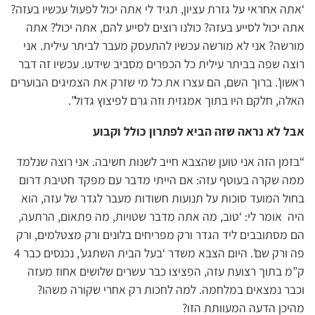
‘אתה אחראי על גזרת עציון, תגיד לי אתה יכול לפעול עכשיו בעזה?
אתה יכול לסייע בעזה? כולנו רוצים לסייע להם, אתה יכול? אתה
מורשה? אני לא מורשה עכשיו להתעסק מעבר לביתר עילית. אני
רוצה שפה בביתר עילית כל הכפרים מסביב שידעו. עכשיו זה דבר
ראשון’. ברוך השם, הם עצרו את כל מי שזרק את הצמיגים הבוערים
האלה, חלקם היו בתוך אמגזית וזה גרם לפיצוץ גדול”.
אבל לא נראה שזה הביא לפתרון כולל וקבוע
“בזמן הזה אני טוען שהצבא חייב לשנות חשיבה. אני רוצה שנלמד
ממה שקרה בעוטף עזה: אם הייתי מדבר עם מפקד חטיבת דרום
בחול המועד סוכות על תנועות חשודות מעבר לגדר של עזה, הוא
היה אומר לי: ‘טוב, מה אתה מדבר שטויות, מה פתאום, הרתעה,
הם מסתובבים ליד הגדר ורק מפריחים בלונים ורק מצטלמים, ורק
פה ורק שם’. היום הצבא משדר ‘בעל הבית השתגע’, נכנסים כבר 4
ק”מ בתוך רצועת עזה, הפציצו כבר עשרים שלושים אחוז מעזה
וכבר נמצאים במלחמה. למה לחכות רק אחרי שקורה משהו?
מהיכן הדעה המעוותת הזו?