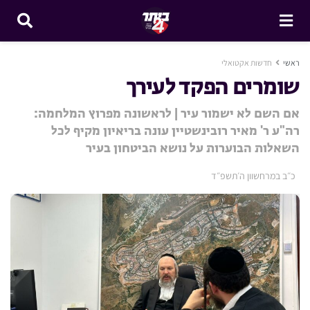
ראשי
חדשות אקטואלי
שומרים הפקד לעירך
אם השם לא ישמור עיר | לראשונה מפרוץ המלחמה:
רה"ע ר' מאיר רובינשטיין עונה בריאיון מקיף לכל
השאלות הבוערות על נושא הביטחון בעיר
כ״ב במרחשוון ה׳תשפ״ד