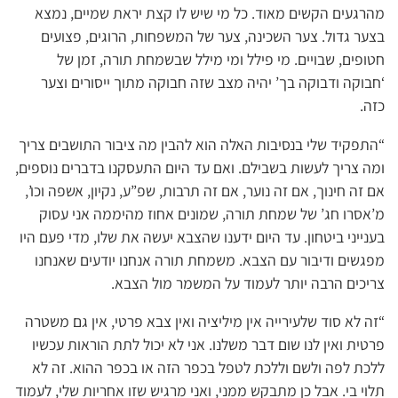
מהרגעים הקשים מאוד. כל מי שיש לו קצת יראת שמיים, נמצא
בצער גדול. צער השכינה, צער של המשפחות, הרוגים, פצועים
חטופים, שבויים. מי פילל ומי מילל שבשמחת תורה, זמן של
‘חבוקה ודבוקה בך’ יהיה מצב שזה חבוקה מתוך ייסורים וצער
כזה.
“התפקיד שלי בנסיבות האלה הוא להבין מה ציבור התושבים צריך
ומה צריך לעשות בשבילם. ואם עד היום התעסקנו בדברים נוספים,
אם זה חינוך, אם זה נוער, אם זה תרבות, שפ”ע, נקיון, אשפה וכו’,
מ’אסרו חג’ של שמחת תורה, שמונים אחוז מהיממה אני עסוק
בענייני ביטחון. עד היום ידענו שהצבא יעשה את שלו, מדי פעם היו
מפגשים ודיבור עם הצבא. משמחת תורה אנחנו יודעים שאנחנו
צריכים הרבה יותר לעמוד על המשמר מול הצבא.
“זה לא סוד שלעירייה אין מיליציה ואין צבא פרטי, אין גם משטרה
פרטית ואין לנו שום דבר משלנו. אני לא יכול לתת הוראות עכשיו
ללכת לפה ולשם וללכת לטפל בכפר הזה או בכפר ההוא. זה לא
תלוי בי. אבל כן מתבקש ממני, ואני מרגיש שזו אחריות שלי, לעמוד