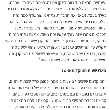
ופעמיים. הבאנו מיד צוות לתקן את זה. הייתה בעיה כזו ואחרת,
המרכזייה יכולה לעמוד באלפי טלפונים, ב”ה שלא עמדנו בדברים
כאלה בעבר. הבאנו את החברות, נתתי אישור גורף כמה שזה
יעלה, הדברים האלה חייבים לעבוד הכי מהר. כרגע אמרו לי, אחר
שתוקן פעמיים, שזה עובד טוב. אני מקווה שלא נצטרך, אבל
הטכנאים אמרו שזה עובד עכשיו יפה מאוד. אני גם נתתי הנחיה
במוקד, ברגע שקורה סיכון או משהו, המוקדן שיושב שם מיד ישאיר
תקליט כדי שהתושב יגיע דבר ראשון לתקליט שהוא ישמע מה
המצב, ואז אם יש לו שאלות, הוא יישאר לשאול את המוקדן. וזה
נושא חשוב מאוד שאני מקווה שפתרנו אותו”.
באלו שעות המוקד מאויש?
“המוקדנים יושבים 24 שעות ביממה, כמובן כולל שבתות וחגים,
בהוראת רבני העיר. הם מתצפתים במסכים של המצלמות. אנחנו
תגברנו גם בעובדים וגם במתנדבים, יבורכו תושבי העיר, בהם
קבוצה נכבדה מחסידי חב”ד שהגיעו. קבוצה נוספת התארגנה
ואמרו: אנחנו רוצים להתנדב בלילות לשמירה. קיבלנו אותם,