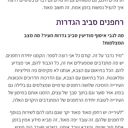
איך להציל נפשות בזמן אמת. זה חשוב מאוד.
רחפנים סביב הגדרות
מה לגבי איסוף מודיעין סביב גדרות העיר? מה מצב
המצלמות?
“מיד נדבר על זה. קודם כל אני רוצה לספר: הקמנו יחידת רחפנים.
יש פה מתנדבים שמפעילים את זה, כל הכבוד להם, אני מצדיע
להם. הכל בתיאום עם הצבא, אנחנו לא מקימים פה מיליציות
ופלאנגות. הכל בתיאום עם הצבא, עם הדרכות תדרוכים והכוונות.
העירייה הזמינה שלושה רחפנים טרמיים שמצלמים גם בלילה גם
במזג אויר סוער וגם בתוך סבך של עצים, הזמנו אותם במימון של
העירייה לטובת יחידת הרחפנים של המתנדבים היקרים האלה.
“לעירייה יש רחפן מאוד מאוד יקר שגם נתנו להם לשירות בנוסף
לרחפנים שלהם. זה עובד יפה מאוד, זה מביא מידע אמין בזמן
אמת תוך שניות, והצבא עובד איתנו. בשבוע שעבר היה פיצוץ