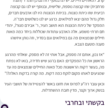
קרוב למאתיים חיילים. יש לנו בנוסף לזה גם כן הגמ”ר (הגנה
מרחבית) שזו קבוצה נוספת, שלישית, ובנוסף יש לנו גם קבוצה
רביעית שזו כיתת כוננות. בכיתת הכוננות היו לנו ארבעים חברים,
חלק גדול מהם יצאו למילואים. כרגע יש לנו כשלושים חבר’ה.
המפקד של כיתת הכוננות הוא תושב העיר, ר’ אבירם מגור?, יהודי
חם תרתי משמע. אלה הארבע עתודות שכוללות ביחד כמה מאות
חיילים שנמצאים פה גם במילואים וגם בסדיר, וזה נותן איזשהו
מענה מטעם הצבא.
“אז נכון, אותם זה מספק, אבל אותי זה לא מספק. שאלתי מהרגע
הראשון את כל המפקדים: האם ברגע שיש חדירה, בואו לא נפתח
פה, בעשר דקות הראשונות מכל מאות החיילים שנמצאים פה עד
שמגיעים לאותו מקום לוקח כמה דקות. מה קורה בדקות האלה?!”
וכאן עובר רה”ע לפרוס את חזונו באשר להצטיידות של תושבי העיר
בנשק ארוך וקצר, מדין חובת ההשתדלות.
בקשתי ובחרבי