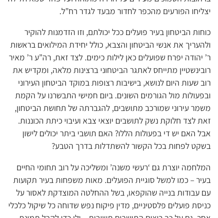
יצליחו הפורעים מהכפר לחדור מבעד לגדר רח”ל.
כוחות הביטחון בעיר פועלים ככל יכולתם, וזו הזדמנות להוקיר
ולהעריך את אנשי הביטחון והצבא, כולל יחידת המילואים בראשות
ר’ יהודה יפרח שפועלים כאן לילות כימים. לצד זאת, רה”ע ר’ מאיר
רובינשטיין מתייחס לאתגר הביטחוני ברצינות מלאה, ומקדיש את
רוב שעות היום לנושא, בישיבות רצופות במוקד הביטחון העירוני
ובפעולות מול הגורמים השונים. ביום חמישי התבשרנו על הקמת
משמר עירוני שמורכב מתושבים, להגברתה של תחושת הביטחון,
זאת לצד חלוקת נשק לתושבים יוצאי צבא ועיבוי כיתת הכוננות.
אבל האם יש די בפעולות הללו? האם תושבי ביתר יכולים לישון
בשקט לפחות בכל הקשור להשתדלות בדרך הטבע?
המלחמה יוצרת גם ‘רעשי משנה’ ומשליכה על רוב תחומי החיים
בעיר – כמו למשל סוגיית הפועלים. מאות משפחות בעיר תקועות
עם עבודות בנייה שהוקפאו, בשל ההחלטה המוצדקת לאסור על
כניסת פועלים פלסטיניים, מדין פיקוח נפש שדוחה כל שיקול כלכלי
אחר. גם על כך רוצים התושבים תשובות – ולו כדי לקבל תמונת