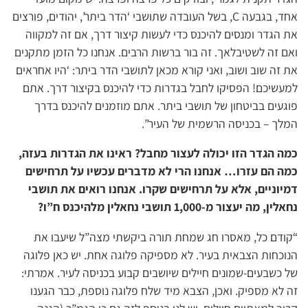
אחד, בגבעה C, בשל העובדה שתושבי ‘הדר ביתר’, יהודים, פורצים
את הגדר ומנסים להיכנס כדי לעשות קיצור דרך, אם זה למקווה
ואם זה לשטיבלאך. זה בור ברשות הרבים. אנחנו כל הזמן מתקנים
את זה שוב ושוב, ואני קורא מכאן לתושבי הדר ביתר: ‘היו אחראים
למעשיכם! הפסיקו לחבל בגדרות כדי להיכנס בקיצור דרך. אתם
פוגעים בביטחון של תושבי ביתר. אתם מוזמנים להיכנס בדרך
המלך – בכניסה הרשמית של העיר”.
כמה הגדר הזו יכולה לעצור מחבל? ראינו את הגדרות בעזה,
כמה הם עזרו… אנחנו הרי לא מדברים עכשיו על תרחישים
דמיוניים, אלא על תרחישים שקרו. אנחנו רואים את תושבי
נחאלין, מה יעצור מ-1,000 תושבי נחאלין מלהיכנס ח”ו?
“קודם כל, מאסרו חג שמחת תורה ביקשתי מצה”ל שיעבו את
הנוכחות הצבאית בעיר. לא מספיקה פלוגה אחת. יש כאן פלוגה
של כשבעים-שמונים חיילים שיושבים קבוע בכניסה לעיר. אמרתי:
זה לא מספיק. ואכן, הצבא מיד שלח פלוגה נוספת, כבר הגענו