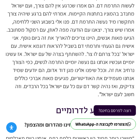
לעשות התרמת דם. הם אמרו שכרגע אין להם צורך, ועם ישראל
מתנדב בהמוניו בתחנות הקיימות. אמרתי להם ברגע שיהיה צורך
תתקשרו מיד נעשה התרמת דם. פנו אלי בשבוע השני ללחימה,
אמרו שיש צורך. יצאנו עם הודעה מפה לאוזן, עם רמקול מסתובב.
הגיעו מאות אנשים, היינו צריכים להאריך את זה ביום נוסף. אני
אישית גם הגעתי ותרמתי דם בשביל להראות דוגמא אישית. עם
ישראל ‘בכל צרתם לו צר’. להשתתף בצרה של עם ישראל. אז עשינו
יומיים ועכשיו אנחנו גם נעשה יומיים התרמה לנשים, כפי הצורך
נרחיב את זה. וככל שיפנו אלינו מגן דוד אדום, הם יודעים שמיד
אנחנו מעמידים את האודיטוריום, מגיעים מאות אברכי כוללים
צדיקים, ואז נהיה קשר דם עם כל עם ישראל בכל הרבדים. וזה
חשוב לעם ישראל”.
בחזית הסיוע לדרומיים
רוצה לפרסם בחינם?
האם ביתר מתכוונת לעזור לאחינו מהדרום ומהצפון?
הצטרפו לקבוצת ה-WhatsApp
“תושבי ביתר תמיד היו ראשונים בלתת כתף. אנחנו כיום מאכלסים