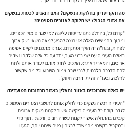
גר באזור שמול נחאלין וחלקם ברחוב הרב שך”.
מהו הקריטריון בחלוקת הנשקים? האם דואגים לכסות בנשקים
את אזורי הגבול? יש חלוקה לאזורים מסוימים?
“קודם כל, בהחלט נתנו עדיפות עליונה למי שגרים מול הכפרים.
ומתוך החמישים האלה אני רוצה להגיע למאה נושאי נשק ארוך
לפחות, ובעז”ה זה הולך ומתקדם. אנחנו מתכננים לקיים אסיפה
באולם העירייה עם שני רבני העיר, יחד עם כל אלה שלקחו נשקים
ארוכים, והמארי דאתרא הולכים לחזק אותם לעודד אותם ולתת
להם הדרכה הלכתית לגבי שבת וימות השבוע וכל מה שקשור
להלכה. ובעז”ה זה יתן הרבה חיזוק”.
יש כאלה שמרוכזים באזור נחאלין באזור הרחובות המועדים?
“העירייה רכשה נשקים כדי לחלק אותם לתושבי האזורים הסמוכים
לגדר. קודם כל העירייה ביקשה אישור לקנות נשקים ארוכים.
קיבלנו בהתחלה אישור לקנות עשרה רובים, ורכשנו. תוך כדי
ובמקביל בקשתי מהמשרד לבטחון פנים שיתנו יותר, הגענו