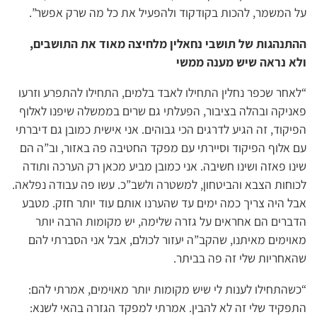
על המשמר, להכות בקודקוד ולהפעיל את כל מה שרק אפשר”.
ההתנהגות של תושבי נחאלין מלחיצה מאוד את התושבים,
ולא נראה שיש מענה ממשי
“לאחר שכפר נחלין התחילו לאבד בלמים, התחילו להתפרע וזרעו
פאניקה ובהלה בציבור, הפעלתי גם שרים בממשלה שיפנו לאלוף
הפיקוד, זה הגיע לדרגים הכי גבוהים. אני אישית כמובן גם דיברתי
עם אלוף הפיקוד וסיירתי עם מפקד החטיבה פה באזור, וב”ה הם
שינו פאזה ושינו חשיבה. אני כמובן מביע מכאן רק הערכה ותודה
לכוחות הצבא והביטחון, למשטרה ולשב”כ. עשו פה עבודה נפלאה.
אבל היה צריך כמה ימים עד שהערנו אותם עוד יותר חזק. מטבע
הדברים הם אחראים על גזרה שלימה, יש מקומות הרבה יותר
מאוימים מאיתנו, שהקב”ה יעזור לכולם, אבל אני הסברתי להם
שהאחריות שלי זה פה בביתר.
“כשהתחילו לענות לי שיש מקומות יותר מאוימים, אמרתי להם:
התפקיד שלי זה לא להבין. אמרתי למפקד הגזרה בהאי לשנא: