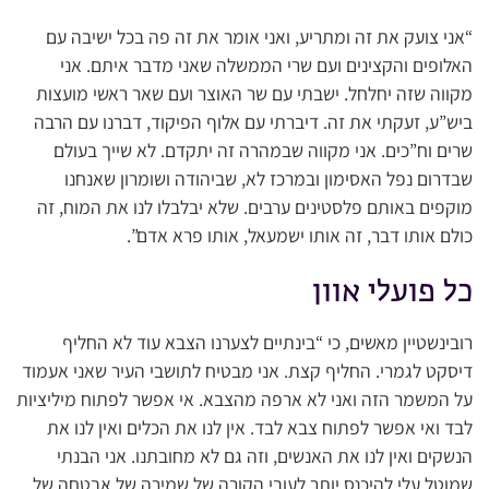
“אני צועק את זה ומתריע, ואני אומר את זה פה בכל ישיבה עם
האלופים והקצינים ועם שרי הממשלה שאני מדבר איתם. אני
מקווה שזה יחלחל. ישבתי עם שר האוצר ועם שאר ראשי מועצות
ביש”ע, זעקתי את זה. דיברתי עם אלוף הפיקוד, דברנו עם הרבה
שרים וח”כים. אני מקווה שבמהרה זה יתקדם. לא שייך בעולם
שבדרום נפל האסימון ובמרכז לא, שביהודה ושומרון שאנחנו
מוקפים באותם פלסטינים ערבים. שלא יבלבלו לנו את המוח, זה
כולם אותו דבר, זה אותו ישמעאל, אותו פרא אדם”.
כל פועלי אוון
רובינשטיין מאשים, כי “בינתיים לצערנו הצבא עוד לא החליף
דיסקט לגמרי. החליף קצת. אני מבטיח לתושבי העיר שאני אעמוד
על המשמר הזה ואני לא ארפה מהצבא. אי אפשר לפתוח מיליציות
לבד ואי אפשר לפתוח צבא לבד. אין לנו את הכלים ואין לנו את
הנשקים ואין לנו את האנשים, וזה גם לא מחובתנו. אני הבנתי
שמוטל עלי להיכנס יותר לעובי הקורה של שמירה של אבטחה של