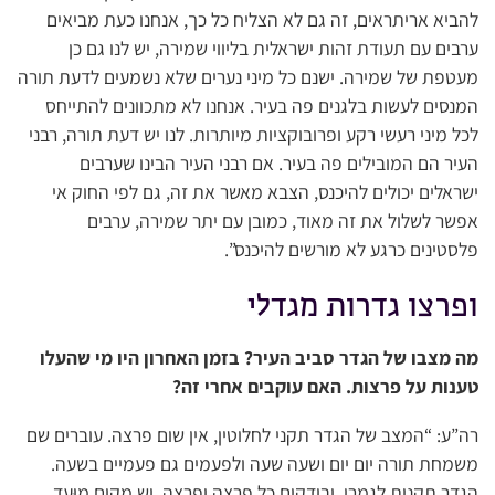
להביא אריתראים, זה גם לא הצליח כל כך, אנחנו כעת מביאים
ערבים עם תעודת זהות ישראלית בליווי שמירה, יש לנו גם כן
מעטפת של שמירה. ישנם כל מיני נערים שלא נשמעים לדעת תורה
המנסים לעשות בלגנים פה בעיר. אנחנו לא מתכוונים להתייחס
לכל מיני רעשי רקע ופרובוקציות מיותרות. לנו יש דעת תורה, רבני
העיר הם המובילים פה בעיר. אם רבני העיר הבינו שערבים
ישראלים יכולים להיכנס, הצבא מאשר את זה, גם לפי החוק אי
אפשר לשלול את זה מאוד, כמובן עם יתר שמירה, ערבים
פלסטינים כרגע לא מורשים להיכנס”.
ופרצו גדרות מגדלי
מה מצבו של הגדר סביב העיר? בזמן האחרון היו מי שהעלו
טענות על פרצות. האם עוקבים אחרי זה?
רה”ע: “המצב של הגדר תקני לחלוטין, אין שום פרצה. עוברים שם
משמחת תורה יום יום ושעה שעה ולפעמים גם פעמיים בשעה.
הגדר תקנית לגמרי, ובודקים כל פרצה ופרצה. יש מקום מוּעד