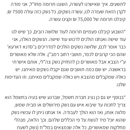
לתשעים. איך שאישרנו לעשרה, השגנו תרומה מחו”ל, אני מודה
לקרן הזאת שעזרה לנו, עשרה נשקים, כל נשק כזה עולה 7500 ₪.
קיבלנו תרומה של 75,000 ₪ וקנינו עשרה.
“השבוע קיבלנו פעמיים תרומה לעוד שלושה רובים, כך שיש לנו
עוד שישה ואנחנו הולכים לרכוש עוד שישה. הנשקים האלה, אני
כבר אומר לכם, שלושה נשקים הולכים למדריכים ב’סדנא דארעא’
שהם הכי קרובים לכפר, תושבי רחוב רמב”ן. אלה שלא מאושרים
ע”י הצבא אבל מאושרים כן להחזיק נשק צה”לי, אותם אישרתי
בראשונה. יש שם כמה תושבים שגם יקבלו נשקים מאיתנו. יש
כאלה שמקבלים מהצבא ויש כאלה שמקבלים מאיתנו. וזו העדיפות
שלנו.
“בנוסף יש גם כן נציג חברת חשמל, שברגע שיש בעיה בחשמל הוא
צריך לחכות עד שיבוא איש עם נשק מירושלים או מבית שמש,
מלווה אותו, ואז הוא הולך לעבודה. אז אנחנו ניתן לו עכשיו נשק
שהוא יוכל מיד לגשת על פי הכללים שלהם. וכך הלאה, מנהלי
מחלקות שמאושרים, כל אלה שנמצאים במל”ח (נשק לשעת