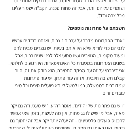
על פי רוב אפשר הרבה לעצור אותם. אנחנו בודקים אותם יותר
ושומרים עליהם יותר, אבל זה פחות סכנה. הקב”ה ישמור עלינו
מכל צרה ונזק”.
חשבתם על פתרונות נוספים?
“אחד הפתרונות מדבר על ערבים נוצרים, ואנחנו בודקים עכשיו
לגביהם כדי לוודא שלא היו איתם בעיות. יש נוצרים מבית לחם
ומעוד מקומות. הנוצרים עשו מסעי צלב לפני שנים רבות אבל
בשנים האחרונות במסגרת כל האינתיפאדות היו רגועים לחלוטין.
אני דיברתי על זה עם מפקד החטיבה, הוא בודק את זה. היום
קבלנו תשובה חיובית. אז זה עוד פתרון. יש עוד פתרונות
שמדוברים בממשלה, כמו למשל לייבא פועלים סינים וכל מיני
עובדים זרים.
“ויש גם פתרונות של יהודים”, אומר רה”ע. “יש מעט, וזה גם יקר
מאוד, אבל מי שיש לו גג פתוח, אין מה לעשות, בזמן שאי אפשר
להכניס פועלים פלסטינים – זה יעלה יותר יקר אבל זה יחסוך גם
נזקים. ואני ראיתי גם פסק דין שפורסם בעיתון ‘שערים’, שהרבנים