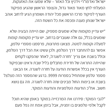
ישראל ואדמו”רי ויז’ניץ וכל האזור – שלא שמעו את האזעקות.
הפעלתי לחץ מאוד מאוד גדול, והצופר הראשון שהגיע מפיקוד
העורף לפיקוד מרכז הראשון מכל יהודה ושומרון הגיע לרחוב אוהב
ישראל שנותן מענה ומכסה את כל השטח הזה.
“יש עדיין מקומות שלא שמעים מספיק. שם הייתה הבעיה שלא
שומעים בכלל, גם אלה שעוברים ברחוב. יש עדיין מקומות קומות
למעלה וקומות למטה. מצאנו פתרונות, פרסמנו מספרי טלפון,
אפשר גם להתחבר דרך הטלפון. ולכן עשינו את הכל דרך הטלפון,
וכולל בשבת אם צריך ‘חזרה לשגרה’, לאחר שהפקנו לקחים
שהייתה התראה של חדירת מחבלים בליל שבת וראינו שבפיקוד
העורף אין בכלל אפשרות הודעה על חזרה לשגרה. אז הבאנו
מספר טלפון שמתחיל בספרות 9999. ברגע שהמספר הזה מצלצל
בשבת או בימות החול מבינים שזה חזרה לשגרה. וזה גם נושא
חשוב. אח”כ הודעות הטלפוניות והודעות המוקד.
“לגבי המוקד: סידרנו את המרכזייה במוקד באופן שהיא תוכל
לקבל אלפי טלפונים בו זמנית, אבל בזמן אמת זה נפל פעם