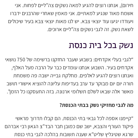
חירום), אנחנו רוצים להגיע למאה נשקים צה”ליים לפחות. אני
אשמח מאוד שנגיע למאתיים. אני מאמין שאחרי שהרבנים ידברו
ויעודדו יגיעו עוד יוצאי צבא. יש לנו מאות יוצאי צבא בעיר שיכולים
לשאת נשק. זה לגבי נשקים צה”ליים ארוכים.
נשק בכל בית כנסת
“לגבי בעלי אקדחים: בשבוע שעבר החזקנו ברשימה של 750 נושאי
אקדחים בעיר. השבוע אנחנו עומדים כבר על הרבה מעל האלף,
ואנחנו רוצים להגיע לאלפים. מחלקת גבייה ישבה פה משמחת
תורה יום יום מבוקר עד ערב בעדיפות עליונה להוציא אישורי תושב
מאשר אלה שבאו לשלם תשלומי ארנונה. בזה התעסקנו כל הזמן”.
מה לגבי מחזיקי נשק בבתי הכנסת?
“קיימנו אספה לכל גבאי בתי הכנסת. הם קבלו תדרוך מראשי
פיקוד העורף והצבא, ישב שם כמובן חבר הבד”צ הגאון רבי אברהם
שרגא שטיגליץ שליט”א שענה תשובות בהלכה לגבי בתי כנסת