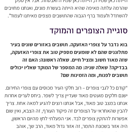
הייתה כאן שמירה, הייתה כאן שמירה ואבטחה. אבל אין ספק
שהרמה עלתה מאיפה שהיא הייתה בעשרת מונים, ואנחנו מחויבים
להשתדל ולעמוד ברף הגבוה שהתושבים מצפים מאיתנו לעמוד”.
סוגיית הצופרים והמוקד
בוא נדבר על צופרי האזעקה. תושבים באזורים שונים בעיר
מתלוננים שהם לא שומעים מספיק טוב את צופרי האזעקה,
שזה מאוד חשוב ומציל חיים. שאלה ראשונה: האם זה
בבדיקה? שאלה שניה: מה המספר של המוקד שאליו יכולים
תושבים לפנות, ומה הזמינות שם?
“קודם כל לגבי צופרים – רוב חלקי העיר מכוסים עם צופרי החירום.
ישנם חלקים מועטים מאוד שעדיין צריך לשפר. ביחס לערים אחרות
אנחנו במצב טוב מאוד, אבל אנחנו רוצים להגיע למאה אחוז. צריך
להבין שהאחראי על הצופרים זה פיקוד העורף, זה הצבא, ואין שום
אפשרות להתקין צופרים לבד. אני הפעלתי לחץ מהיום הראשון,
היה אזור בשכונת התמר, זה אזור גדול מאוד, הרב שך, אוהב