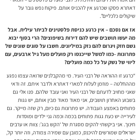
דאתרא פסקו שכרגע אין להכניס אותם. פיקוח נפש גובר על
שיקולים כלכליים”.
אז אם נסכם – אין כרגע כניסת פלסטינים לביתר עילית. אבל
מה יעשו תושבים שיש להם דירות בשיפוצים? הרי בסוף יבוא
גשם חזק ויגרום להם נזק במיליונים. חשבו על סוגים שונים של
פתרונות -כמו למשל שייכנסו רק פועלים מעל גיל ארבעים, עם
ליווי של נשק על כל כמה פועלים?
“כרגע זו ההוראה של רבני העיר. מי מהקבלנים שרואה עצמו נפגע
מההחלטה – מוזמן לעלות למארי דאתרא ולדבר איתם. זה ודאי
שאני מחויב לדעתם של רבני העיר ואני עובד שלהם. פנו אלי גם
בשבוע האחרון תושבים, אני מאוד מאוד מבין אותם, יש גגות
פתוחים באמצע העבודה. יש פתרונות גם כיום, רק שזה מייקר. גם
לעירייה יש כעת גגות פתוחים בכמה וכמה גני ילדים ומוסדות
חינוך. אני ביקשתי להקים מסגרת של ‘הקש בגג’: צוות או ערבים
ישראלים שמורשים להיכנס, כמובן עם שמירה צמודה, וזה יותר קל,