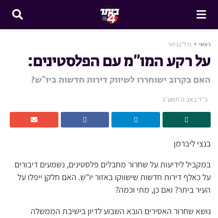
ראשי
נדל"ן ביתר
על רקע המו”מ עם הפלסטינים:
האם בקרוב ישוחררו לשיווק דירות חדשות ביו"ש?
כ״ד באב ה׳תשע״ג
בנצי ליברמן
במקביל לידיעות על שחרור מחבלים פלסטינים, נשמעים דיבורים
על כאלף דירות חדשות שישווקו באזור יו”ש. האם חלקן ייפלו על
העיר ביתר? ואם כן, מתי וכמה?
נושא שחרור האסירים הובא השבוע לדיון בישיבת הממשלה