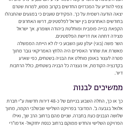
צפוי להודיע על המכרזים החדשים בקרוב ממש, למרות שטרם
יצאה הודעה רשמית על כך. הפקידים טוענים כי במגעים שהתנהלו
בחודשים האחרונים בין ישראל לפלסטינים, דרשו האחרונים
הקפאת בנייה פומבית ומוחלטת ביהודה ושומרון. אך ישראל
מצידה דחתה את דרישת הפלסטינים.
השר משה (בוגי) יעלון טען השבוע כי לו לא הייתה הממשלה
מאשרת את שחרור האסירים היה הלחץ האמריקאי גובר מתוך
מטרה לעצור באופן מוחלט את הבניה בשטחים, כפי שארע
בקדנציה הקודמת, אז נעצרה כל הבניה בשטחים, כולל הרחבות
דיור.
ממשיכים לבנות
כך או כך, החלה השבוע בנייתם של כ-48 דירות חדשות ע”י חברת
אלואל בגבעה ב’. המדובר בפרויקט השלישי שבשלבי הקמה, מתוך
שלושה הנבנים כעת בחברה. שניים מהם ברחוב הרב שך, ואילו
הפרויקט השלישי והחדש ממוקם ברחוב כנסת יחזקאל- אדמו”רי