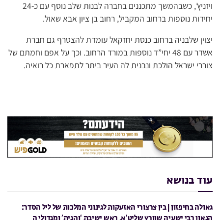
ויזניץ’, כשבהמשך מתכננים בחברה לבנות שלב נוסף עם כ-24
יחידות נוספות ברחוב המקביל, רחוב בן ציון אבא שאול.
יצוין שלבניה ברחוב כנסת יחזקאל עומדת להצטרף גם חברת
אשדר עם 48 יחי”ד נוספות במורד הרחוב. וכך על אפם וחמתם של
צוררי ישראל הולכת ונבנית לה העיר ביתר לתפארת כל רואיה.
עוד בנושא
גאולה בחיפזון | בין צרצורי האזעקות לגינוני המלכות של ליל הסדר:
הגאון רבי ישעיה שוורץ שליט’א, ראש ישיבת ‘והגית’ ומגדולי ה