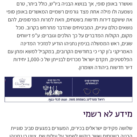
ואושרר באופן סופי, אך בנושא הבניה ביו”ש, כולל ביתר, טרם
נשמעה ולו מילה אחת מצד גורמים רשמיים המאשרים באופן סופי
את שיווקם דירות חדשות בשטחים, וזאת למרות הפרסומים, להם
נושאים כולם עיניים, המבטיחים שהדבר מתרחש בקרוב. מכל
מקום, הקולות המדברים על כך הולכים וגוברים: ע”פ דיווחים
שונים, ראש הממשלה בנימין נתניהו הודיע למזכיר המדינה
האמריקני ג’ון קרי כי בחודשים הקרובים, במקביל למשא ומתן עם
הפלסטינים, תקדם ישראל מכרזים לבנייתן של כ-1,000 יחידות
דיור חדשות ביהודה ושומרון.
מידע לא רשמי
שלושה פקידים ישראלים בכירים, המעורים במגעים סביב סוגיית
הבניה בשטחים ואשר ביקשו לשמור על עילום שם, ציינו כי נתניהו