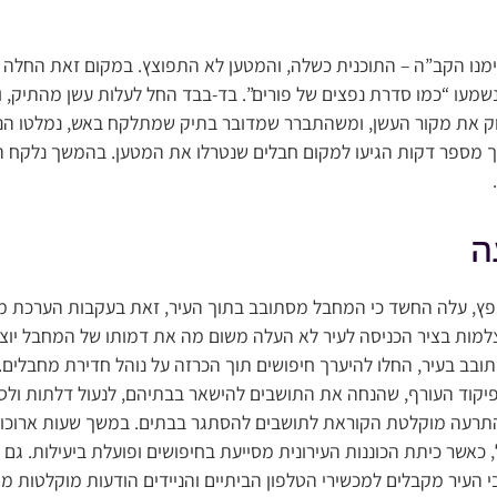
ימנו הקב”ה – התוכנית כשלה, והמטען לא התפוצץ. במקום זאת החלה 
נשמעו “כמו סדרת נפצים של פורים”. בד-בבד החל לעלות עשן מהתיק, 
וק את מקור העשן, ומשהתברר שמדובר בתיק שמתלקח באש, נמלטו הנו
ך מספר דקות הגיעו למקום חבלים שנטרלו את המטען. בהמשך נלקח ה
ה
פץ, עלה החשד כי המחבל מסתובב בתוך העיר, זאת בעקבות הערכת מצ
מות בציר הכניסה לעיר לא העלה משום מה את דמותו של המחבל יוצא 
ב בעיר, החלו להיערך חיפושים תוך הכרזה על נוהל חדירת מחבלים.
יקוד העורף, שהנחה את התושבים להישאר בבתיהם, לנעול דלתות ולסגו
רעה מוקלטת הקוראת לתושבים להסתגר בבתים. במשך שעות ארוכות
 כאשר כיתת הכוננות העירונית מסייעת בחיפושים ופועלת ביעילות. גם 
 העיר מקבלים למכשירי הטלפון הביתיים והניידים הודעות מוקלטות מפ