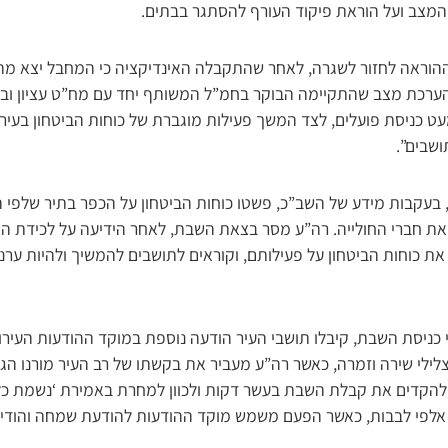
 המצב ועל הוראת פיקוד העורף להסתגר בבתים.
הוראה לחזור לשגרה, לאחר שהתקבלה האינדיקציה כי המחבל יצא מהעי
ערכת מצב שהתקיימה הבוקר בחמ”ל המשותף יחד עם מח”ט עציון ובכירי
ט כניסת פועלים, לצד המשך פעילות מוגברת של כוחות הביטחון בעיר,
ושבים”.
 בעקבות מידע של השב”כ, פשטו כוחות הביטחון על הכפר בתיר שלפי ה
את חברי החולייה. רה”ע מסר בצאת השבת, לאחר הידיעה על לכידת החול
 את כוחות הביטחון על פעילותם, וקוראים לתושבים להמשיך ולהיות ערני
 כניסת השבת, קיבלו תושבי העיר הודעה נוספת במוקד ההודעות העירונ
ילי שירה וזמרה, כאשר רה”ע מעביר את בקשתו של רב העיר מורנו הגא
 להקדים את קבלת השבת בעשר דקות ולכוון למחרת באמירת ‘נשמת כל ח
פי לבבות, כאשר הפעם משמש מוקד ההודעות להודעת שמחה והודיה