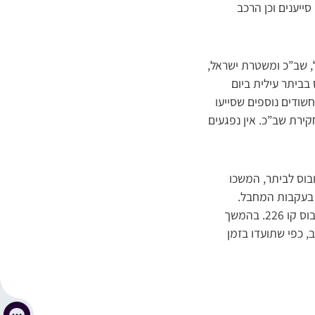
ייענים וכן הרכב
, שב”כ ומשטרת ישראל,
בביתר עילית ביום
שודים נוספים שסייעו
ירת שב”כ. אין נפגעים
ובוס לביתר, המשכו
 בעקבות המחבל.
לסיכום פרטי ההשתלשלות של הנס הגדול, ‘שערים’ שוחח עם עדי ראייה שנסעו עם המחבל באוטובוס קו 226. בהמשך
, כפי שתועדו בזמן