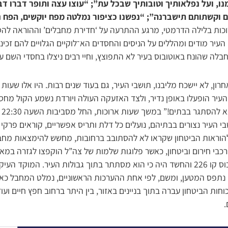
נו, ועל נפלאותיך וטובותיך שבכל עת”; “עוצו עצה ותופר דברו דבר
 וקשתותם תישברנה”; “נפשנו כציפור נמלטה מפח יוקשים, הפח נ
ות בלילה הדרמטי, מרגע ההתרעה על ‘חדירת מחבלים’ וההוראה להס
 העיר מודים ומהללים על הניסים והחסדים הא־לוקיים הגלויים להם זכינו
ה שהונח באוטובוס בעיר לא התפוצץ, וחיי רבים ניצלו בחסדי השם עלי
חרון, לא יישכח מליבנו, תושבי העיר, גם בעוד שנים רבות. היו אלו שעו
עיר הופעלו באופן נדיר, ולצד האזעקה העולה ויורדת נשמע הקול מח
“ח
, היו כ־70,000 תושבי העיר נצורים בבתיהם, נועלים כל דלת ותריס אפשריים, קוראים 
 להוראות הביטחון שקראו לא להסתובב ברחובות, מחשש להימצאות מחב
כבי חירום וביטחון, כאשר פלוגות שלמות של צה”ל הוקפצו לגזרה ב
שהניח את המטען באוטובוס קו 226 והחשד היה כי הוא מסתתר בתוך גבולות העיר. המוק
ם נתפס המטען, ומשם, לפי אחת ההערכות הראשוניים, נמלט המחבל כ
חות הביטחון עברה בתוך בניינים באזור, בין היתר ברחוב חפץ חיים ועו
.