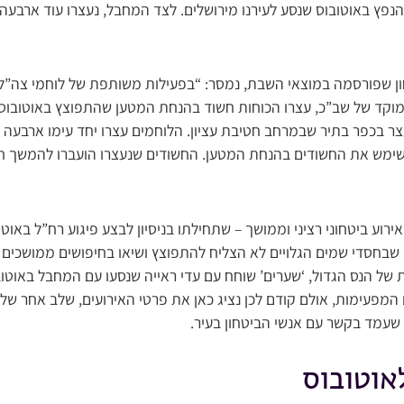
ץ באוטובוס שנסע לעירנו מירושלים. לצד המחבל, נעצרו עוד ארבעה ס
ן שפורסמה במוצאי השבת, נמסר: “בפעילות משותפת של לוחמי צה”ל
מוקד של שב”כ, עצרו הכוחות חשוד בהנחת המטען שהתפוצץ באוטובוס 
צר בכפר בתיר שבמרחב חטיבת עציון. הלוחמים עצרו יחד עימו ארבעה ח
שימש את החשודים בהנחת המטען. החשודים שנעצרו הועברו להמשך חק
ירוע ביטחוני רציני וממושך – שתחילתו בניסיון לבצע פיגוע רח”ל באוט
שבחסדי שמים הגלויים לא הצליח להתפוצץ ושיאו בחיפושים ממושכים
 המפעימות, אולם קודם לכן נציג כאן את פרטי האירועים, שלב אחר שלב
 שעמד בקשר עם אנשי הביטחון בעיר.
אוטובוס