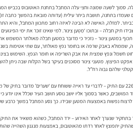
לה. סמוך לשעה שמונה וחצי עלה המחבל בתחנת האוטובוס בכביש המנה
שעמדו בתחנה, תושבת ביתר עילית (עדותה מובאת בהמשך כתבה זו),
ביתר. למזלה, האישה לא הבינה לאיזה רחוב מתכוון המחבל, והיא התח
ו תיק חבלה – ובתוכו ‘מִטְעַן צינור. למי שאינו זוכר את ימי הפיגועים
כוף במטען צינור – נזכיר כי מדובר במטען חבלה מאולתר המשמש ארגו
ה, שממולא באבק שרפה או בחומר נפץ מאולתר, עם שתי אטימות בשני 
חוט חשמל ונפץ שמצית את אבק השריפה או חומר הנפץ. השימוש בצינו
אפקט הפיצוץ. מטעני צינור מסוכנים בעיקר בשל הקלות שבה ניתן להש
טלני שלהם גבוה רח”ל.
כאמור, המחבל עלה לקו 226 עם התיק – לדברי עד ראייה ששוחח עם ‘שערים’ מדובר בתי
 המושבים, כאשר בסמוך אליו יושב נוסע תושב העיר שכלל אינו יודע כי 
רצוח נפשות באמצעות המטען שבידו. כך נסע המחבל במשך כרבע שעה,
 בתחקיר שנערך לאחר האירוע – ירד המחבל, כשהוא משאיר את התיק ע
התיק יתפוצץ לאחר רדתו מהאוטובוס, באמצעות מנגנון השהייה שהות