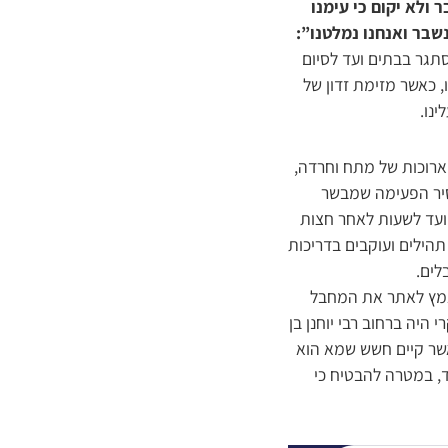
 ולא יקום כי עימנו
שבר ואנחנו נמלטנו”:
תגר בבתים ועד לסיום
, כאשר מזימת זדון של
נו.
ת ארוכות של מתח וחרדה,
סיר הפעימה שמבשר
שד לחדירת מחבלים, נא להסתגר בבתים!” במשך שעות ארוכות, החל מסביבות השעה 22:30 ועד לשעות לאחר חצות
פרקי תהילים ועוקבים בדריכות
לים.
מאמץ לאתר את המחבל
ד העיקרי היה ברחוב רבי יוחנן בן
אשר קיים חשש שמא הוא
ד, במטרה להבטיח כי