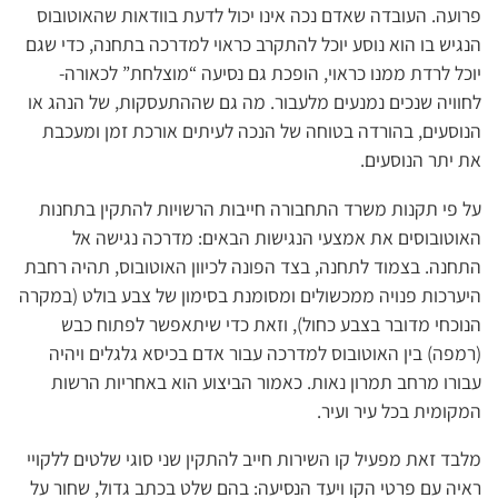
פרועה. העובדה שאדם נכה אינו יכול לדעת בוודאות שהאוטובוס
הנגיש בו הוא נוסע יוכל להתקרב כראוי למדרכה בתחנה, כדי שגם
יוכל לרדת ממנו כראוי, הופכת גם נסיעה “מוצלחת” לכאורה-
לחוויה שנכים נמנעים מלעבור. מה גם שההתעסקות, של הנהג או
הנוסעים, בהורדה בטוחה של הנכה לעיתים אורכת זמן ומעכבת
את יתר הנוסעים.
על פי תקנות משרד התחבורה חייבות הרשויות להתקין בתחנות
האוטובוסים את אמצעי הנגישות הבאים: מדרכה נגישה אל
התחנה. בצמוד לתחנה, בצד הפונה לכיוון האוטובוס, תהיה רחבת
היערכות פנויה ממכשולים ומסומנת בסימון של צבע בולט (במקרה
הנוכחי מדובר בצבע כחול), וזאת כדי שיתאפשר לפתוח כבש
(רמפה) בין האוטובוס למדרכה עבור אדם בכיסא גלגלים ויהיה
עבורו מרחב תמרון נאות. כאמור הביצוע הוא באחריות הרשות
המקומית בכל עיר ועיר.
מלבד זאת מפעיל קו השירות חייב להתקין שני סוגי שלטים ללקויי
ראיה עם פרטי הקו ויעד הנסיעה: בהם שלט בכתב גדול, שחור על