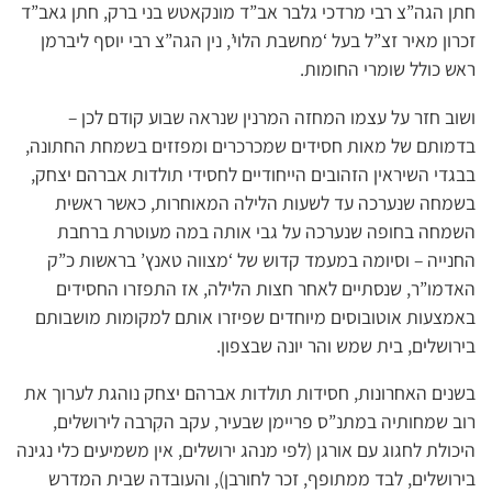
חתן הגה”צ רבי מרדכי גלבר אב”ד מונקאטש בני ברק, חתן גאב”ד
זכרון מאיר זצ”ל בעל ‘מחשבת הלוי’, נין הגה”צ רבי יוסף ליברמן
ראש כולל שומרי החומות.
ושוב חזר על עצמו המחזה המרנין שנראה שבוע קודם לכן –
בדמותם של מאות חסידים שמכרכרים ומפזזים בשמחת החתונה,
בבגדי השיראין הזהובים הייחודיים לחסידי תולדות אברהם יצחק,
בשמחה שנערכה עד לשעות הלילה המאוחרות, כאשר ראשית
השמחה בחופה שנערכה על גבי אותה במה מעוטרת ברחבת
החנייה – וסיומה במעמד קדוש של ‘מצווה טאנץ’ בראשות כ”ק
האדמו”ר, שנסתיים לאחר חצות הלילה, אז התפזרו החסידים
באמצעות אוטובוסים מיוחדים שפיזרו אותם למקומות מושבותם
בירושלים, בית שמש והר יונה שבצפון.
בשנים האחרונות, חסידות תולדות אברהם יצחק נוהגת לערוך את
רוב שמחותיה במתנ”ס פריימן שבעיר, עקב הקִרבה לירושלים,
היכולת לחגוג עם אורגן (לפי מנהג ירושלים, אין משמיעים כלי נגינה
בירושלים, לבד ממתופף, זכר לחורבן), והעובדה שבית המדרש