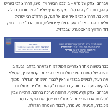
אברהם יצחק שליט”א – בן לבנו הצעיר ויד ימינו, הרה”צ רבי בעריש
קאהן, חתן כ”ק האדמו”ר מקרעטשניף שליט”א מרחובות. הכלה
היא בת הרה”צ רבי מאיר עמנואל הגר, בן הרה”צ רבי ישראל
אליעזר הגר – אב”ד סערט ויז’ניץ ירושלים, וחתן הרה”צ רבי יצחק
דוד הורוויץ מראצפערט שבברזיל.
כבר בשעות אחר הצהריים המוקדמות נראתה ברחבי גבעה ב’
נהירה של מאות חסידי תולדות אברה יצחק וקרעטשניף, שמילאו
את העיר, לבושים בבגדי שיראין לכבוד השמחה הגדולה. סמוך
לשקיעה נערכה החופה, בראשות כ”ק האדמו”רים מתולדות
אברהם יצחק וקרעטשניף. החופה נערכה ברחבת החנייה שבין
‘תולדות אברהם יצחק ל’מתנ”ס פריימן’, שם הוקמה במה
מכובדת, חגיגית ומעוטרת, לכבוד השמחה הגדולה.