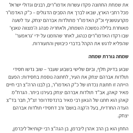
את שמחת החתונה פקדו עשרות אדמו”רים, רבנים וגדולי ישראל
מכל רחבי הארץ, שבאו לברך את הסבים הדגולים – כ”ק האדמו”ר
מקרעטשניף וכ”ק האדמו”ר מתולדות אברהם יצחק. עד לשעה
מאוחרת בלילה נמשכה השמחה, ולאחריה מנהג ה’מצווה טאנץ’
שבו רקדו האדמו”רים כנהוג, לאחר שהוזמנו על ידי ‘גראמער’
שהפליא לרגש את הקהל בדברי כיבושין והתעוררות.
שמחה גוררת שמחה
שבוע בדיוק חלף, וביום שלישי בשבוע שעבר – שוב גדשו חסידי
תולדות אברהם יצחק את העיר, לחתונה נוספת בחסידות: הפעם
הייתה זו חתונת נכדתו של כ”ק האדמו”ר, בן לבנו הרה”צ רבי חיים
מאיר קאהן, אב”ד תולדות אברהם יצחק בעירנו ביתר. הגרח”מ
קאהן הוא חתנו של הגאון רבי מאיר ברנדסדרופר זצ”ל, חבר בד”צ
העדה החרדית, בעל ה’קנה בושם’ ורב דחסידי תולדות אברהם
יצחק.
החתן הוא בן הרב אהרן ליברמן, בן הגה”צ רבי יקותיאל ליברמן,