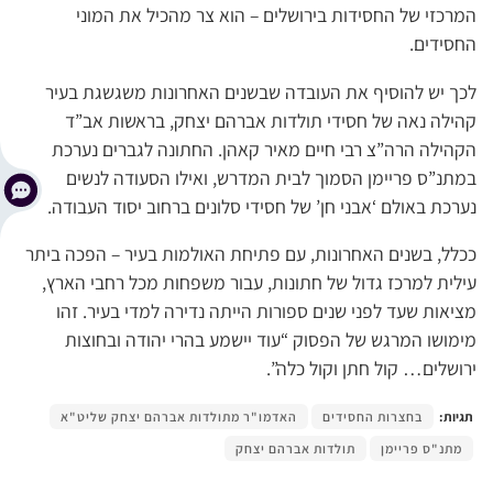
המרכזי של החסידות בירושלים – הוא צר מהכיל את המוני
החסידים.
לכך יש להוסיף את העובדה שבשנים האחרונות משגשגת בעיר
קהילה נאה של חסידי תולדות אברהם יצחק, בראשות אב”ד
הקהילה הרה”צ רבי חיים מאיר קאהן. החתונה לגברים נערכת
במתנ”ס פריימן הסמוך לבית המדרש, ואילו הסעודה לנשים
נערכת באולם ‘אבני חן’ של חסידי סלונים ברחוב יסוד העבודה.
ככלל, בשנים האחרונות, עם פתיחת האולמות בעיר – הפכה ביתר
עילית למרכז גדול של חתונות, עבור משפחות מכל רחבי הארץ,
מציאות שעד לפני שנים ספורות הייתה נדירה למדי בעיר. זהו
מימושו המרגש של הפסוק “עוד יישמע בהרי יהודה ובחוצות
ירושלים… קול חתן וקול כלה”.
תגיות:
בחצרות החסידים
האדמו"ר מתולדות אברהם יצחק שליט"א
מתנ"ס פריימן
תולדות אברהם יצחק