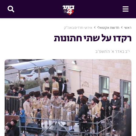
ראשי
חדשות אקטואלי
אירועי חרדים באה"ק
רקדו על שתי חתונות
י״ב באדר א׳ ה׳תשפ״ב