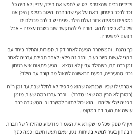
וידידים רבים שהצטרפו לסייע לחפש את הילד, עדיין לא היה כל
זכר לרכב ביטחון, וזאת על אף שהבהרתי היטב בטלפון היכן אנו
נמצאים ומאיזה אזור נעלם הילד. פניתי שוב לרב מנדלבוים
שליט”א כיצד לנהוג והורה לי להתקשר שוב בשבת עצמה – אבל
הפעם למשטרה.
כך נהגתי, והמשטרה הגיעה לאחר דקות ספורות והחלה ביחד עם
חתני לעשות סיור בעיר. והנה זה פלא: לאחר תפילת ערבית לאחר
זמן רבנו תם, כשהילד עדיין לא נמצא – הגיע פתאום איש בטחון
נכרי מהעירייה, בפעם הראשונה לשאול מה קורה עם הילד?
אמרתי לו שכיון שכנראה שהוא מקפיד לא לחלל שבת עד זמן ר”ת
(כמובן לא הבין מה שאני מדבר) – וכבר עברו כמה שעות מזמן
הפניה שלי אליהם – הוא יכול לחזור למשרדו כי המשטרה כבר
עושה את העבודה במקומו.
אין לי ספק שכל מי שקורא את האמור מזדעזע מהזלזול של חברת
הבטחון בעיר לנושא בטיחותי נטו, שאם תעשו חשבון כמה כסף