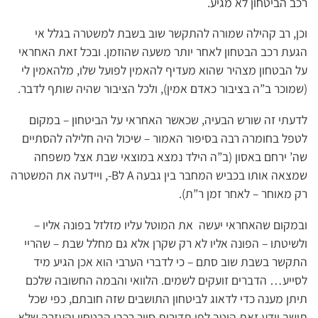
רכב הביטחון לא מגיע.
וכן, רב קהילה שמורה להתקשר שוב בשבת למשטרה בגלל אי
הגעת רכב הבטחון לאחר יותר משעה שהוזמן. ובכל זאת האחראי
על הבטחון מצהיר שהוא מעדיף להאמין לפועל שלו, מלהאמין לי
(שמוכר ב”ה בציבור כאדם אמין), ולכל הציבור שהיה שותף לדבר.
לדעתי זה שורש הבעיה, שכאשר האחראי על הביטחון – במקום
לטפל בחומרה רבה בסיפור האמור – שיכול היה חלילה להסתיים
שה’ ירחם באסון (ב”ה הילד נמצא במוצאי שבת אצל משפחה
שמצאה אותו בכביש המחבר בין גבעה A לB-, ויידעה את המשטרה
רק מאוחר – לאחר זמן ר”ת).
ובמקום שהאחראי יעשה את המוטל עליו מזלזל בפונה אליו –
ולשיטתו – הפונה אליו לא רק שקרן אלא גם מחלל שבת – שהריי
התקשר בשבת שוב סתם – כי לדברי הערבי הוא אכן הגיע מיד
לסייע… הדברים זועקים לשמים. הלוואי והבמה החשובה שלכם
תיתן מענה כדי לדאוג לביטחון התושבים שזה חובתם, כפי שכל
תושב יודע זאת היטב לפי תדירות סיור רכבי הבטחון והעזרה שלא