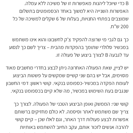
B כדי שיוכל ליהנות מאפשרות זו של משיכה ללא עמלה.
האפשרות השנייה היא למשוך באחד הכספומטים בתשלום
שמוצבים בפתחי החנויות, בעלות של 6 שקלים למשיכה של כל
200 ש”ח.
כך גם לגבי מי שרוצה להפקיד צ’ק לחשבונו והוא אינו משתמש
במכשיר סלולרי שתומך בהפקדות מהבית – צריך לשם כך לנסוע
עד לגבעה B לצורך ביצוע של פעולה זו.
יש לציין, שאת הפעולה האחרונה ניתן לבצע בחדרי מחשבים מאוד
מסוימים, אבל יש בהם שני קשיים שמקשים על פשטות הביצוע
לעומת הפקדה במכשיר-כספומט בנקאי. קושי ראשון: דמי החשבון
שנגבים בעת השימוש במכשיר, מה שלא קיים בכספומט בנקאי.
קושי שני: הממשק ואופן הביצוע הטכני של הפעולה. לצורך כך
צריך שם משתמש לאתר וסיסמה. לא כולם מחזיקים ברשותם
אפשרות לבצע פעולות דרך האתר, וגם לאלו שכן – קיים קושי
להרבה אנשים לזכור אותם, עקב החיוב להשתמש באותיות