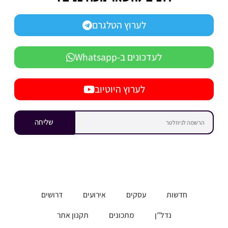
לערוץ הטלגרם
לעדכונים ב-Whatsapp
לערוץ היוטיוב
שליחה
חדשות
עסקים
אירועים
דרושים
נדל”ן
מתכונים
תקנון אתר