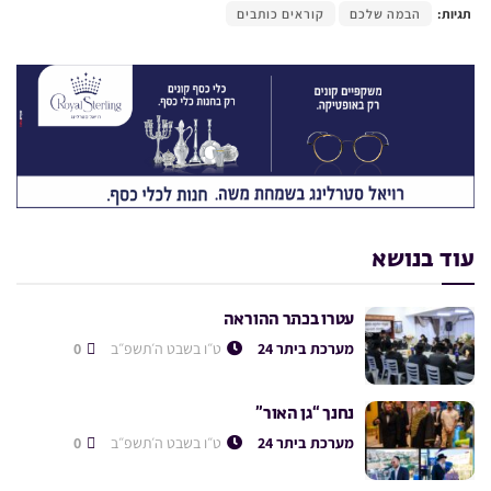
תגיות:
הבמה שלכם
קוראים כותבים
עוד בנושא
עטרו בכתר ההוראה
מערכת ביתר 24
ט״ו בשבט ה׳תשפ״ב
0
נחנך “גן האור”
מערכת ביתר 24
ט״ו בשבט ה׳תשפ״ב
0