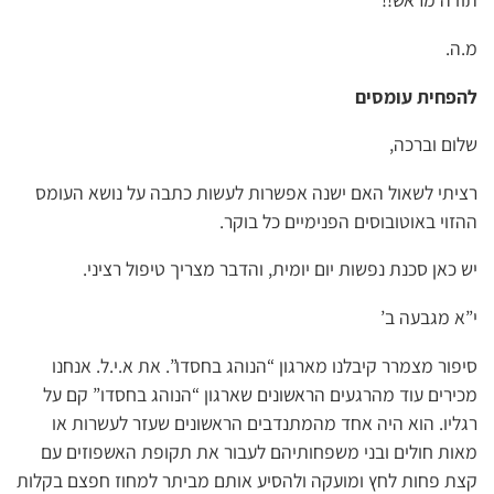
מ.ה.
להפחית עומסים
שלום וברכה,
רציתי לשאול האם ישנה אפשרות לעשות כתבה על נושא העומס
ההזוי באוטובוסים הפנימיים כל בוקר.
יש כאן סכנת נפשות יום יומית, והדבר מצריך טיפול רציני.
י”א מגבעה ב’
סיפור מצמרר קיבלנו מארגון “הנוהג בחסדו”. את א.י.ל. אנחנו
מכירים עוד מהרגעים הראשונים שארגון “הנוהג בחסדו” קם על
רגליו. הוא היה אחד מהמתנדבים הראשונים שעזר לעשרות או
מאות חולים ובני משפחותיהם לעבור את תקופת האשפוזים עם
קצת פחות לחץ ומועקה ולהסיע אותם מביתר למחוז חפצם בקלות