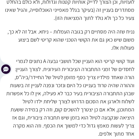
לועזיות, וכן הצורך לדייק אותיות קטנות וגדולות, ולא כולם בהחלט
מסתדרים בעניין זה (בעיקר בגלל מאפייני האוכלוסייה, והגיל שאינו
צעיר כל כך ולא נולד לתוך המציאות הזו).
נניח שזה היה מסתיים רק בגובה העמלות – ניחא. אבל זה לא כך,
משום שיש כאן גם את הקושי הטכני שהוא קריטי לשם ביצוע
פעולות אלו.
ועוד קושי קריטי הוא העניין שכל תושבי גבעה A נתונים לגמרי
לחסדים של זמני התחבורה הציבורית העירונית. לצורך העניין:
הורה שאחד מילדיו צריך כסף מזומן לטיול של החיידר/ביה”ס,
וההורה שהיה טרוד בעניינו כל היום ונזכר ונפנה לעניין זה בשעות
שבהן התחבורה הציבורית בעיר כבר לא פעילה, אין לו כל אפשרות
לשלוח ולארגן את הסכום הדרוש לצורך שליחת ילדו לטיול
המתוכנן, אלא אם כן יצטרך להשכים קום, וזה רק במידה ששעת
היציאה שנקבעה לטיול הוא בזמן שיש תחבורה ציבורית, וגם אז
צריך לעשות מאמץ גדול כדי למשוך את הכסף. וזה הוא מקרה
אחד מתוך אלפים.