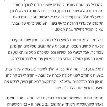
ולהבדיל כמו שהם עוזרים ליהודים שומרי תו”מ לצורך המותר –
מבחינתם (הלא צודקת כמובן), הם יכולים לעזור גם שלא לצורך
כסיוע למחללי שבת (ואולי היה כדאי לעשות חשבון נפש האם
הקפדנו על גדרי ההלכה כראוי בעניין השימוש ב”גוי של שבת”
שאולי הוביל לחילול שבת ממש).
בכל מקרה, מחויבותם לסייע בכל הנוגע לביטחון שזה תפקידם –
לכאורה מחויב המציאות, ובפרט שהתושבים משלמים הון עתק
עבור כך, אבל לצערי כפי שידוע וכפי שאפרט מניסיוני האישי, גם
נושא הבטחון מזולזל, וגרוע מכך כפי אין עם מי לדבר וכדלהלן.
לפי כשנה, נכדי, שהיה אז כבן 4, הלך לאיבוד בעיצומה של השבת.
בשעות אחה”צ לפני תפילת מנחה של שבת – הורה לי רב קהילתנו
הגאון הרב מנדלבוים שליט”א – להתקשר לביטחון בעיר, לבקש את
סיועם למצוא את הילד ע”י סיור.
מחמת הבנתו הפשוטה שמדובר בפיקוח נפש ממש – יותר משעה
לאחר שהתקשרתי ולאחר שהמשכנו גם בשעה זו – בני המשפחה