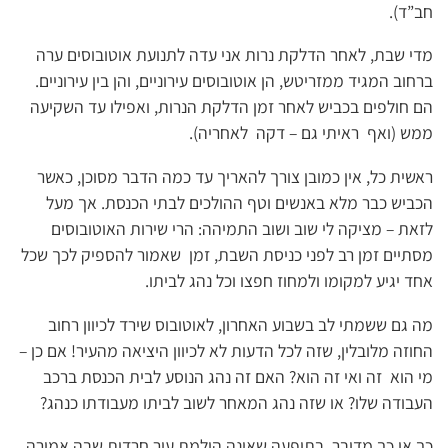
חב”ד).
מדי שבת, לאחר הדלקת נרות אני עדה לתנועת אוטובוסים ערה
ברחוב המגיד ממזריטש, הן אוטובוסים עירוניים, והן בין עירוניים.
הם חולפים בכביש לאחר זמן הדלקת הנרות, ואפילו עד השקיעה
ממש (ואף ראיתי גם – דקה לאחריה).
ראשית כל, אין כמובן צורך להאריך עד כמה הדבר מסוכן, כאשר
הכביש כבר מלא באנשים וטף ההולכים לבתי הכנסת. אך מעל
לזאת – מציקה לי שוב ושוב התמיהה: הרי שירות האוטובוסים
מסתיים זמן רב לפני כניסת השבת, זמן שאמור להספיק לכך שכל
אחד יגיע למקומו ולמחוז חפצו וכל נהג לביתו.
מה גם ששמתי לב בשבוע האחרון, לאוטובוס שירד לכיוון רחוב
החוזה מלובלין, שזה לכל הדעות לא לכיוון היציאה מהעיר! אם כן –
מי הוא זה ואי זה הוא? האם זה נהג הנוסע לבית הכנסת ברכב
העבודה שלו? או שזה נהג המאחר לשוב לביתו מעבודתו כנהג?
כך או כך מדובר בתופעה שאינה הולמת עיר חרדית שבה אמורה