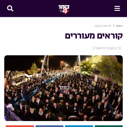
ראשי
חדשות מקומי
קוראים מעוררים
ט״ו בשבט ה׳תשפ״ב