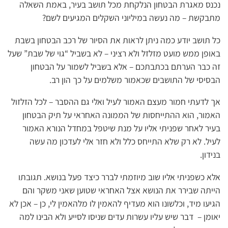
נכנס מאגרת הבטחון הנלקחת מכל תושב בעיר, באמת השאלה
מתבקשת – מה נעשה במיליוני השקלים המגיעים לשם?
כל תושב יודע כמה ניתן לראות את הסיור של רכב הבטחון בשבת
באופן ממש מועט מזלזל ולא רציני – לא בשביל “גוי של שבת” שעל
זה כבר הערתם בכתבתכם – אלא בשביל לשמור על הבטחון
הבסיסי של התושבים שכאמור משלמים על כך הון רב.
אך לדעתי חמור מעצם האמור לעיל ואלי גם ההסבר – לכל הזלזול
האמור, הוא ההתייחסות של הממונה האחראי על תיק הבטחון
בעיר לאחר שפניתי אליו על מנת שיטפל במחדל הנורא האמור
לעיל. לא רק שלא התייחס כלל ולא חזר אלי לעדכון מה עשה
בנידון.
אלא כשפניתי אליו שוב מיוזמתי לברר כיצד פעל בנושא. תגובתו
הייתה שבירר את הנושא אצל האחראי שטוען שאני משקר והם
הגיעו מיד, וכלשונו הוא מעדיף להאמין לו מלהאמין לי, כן – אכן לא
יאומן – דבר שיש עליו עשרות עדים שניסו לסייע ולא הבינו למה