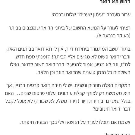
דרוש תא דואר
עבור מערכת “עיתון שערים” שלום וברכה!
רציתי לעורר על הנושא החשוב של ביתני הדואר שמוצבים בביתר
(בעיקר בגבעה A).
בתור תושב המתגורר ביחידת דיור, אין לי תא דואר בביתנים האלו,
ודברי דואר פשוט לא מגיעים אליי הביתה! הזמנתי ספח חדש
לת”ז, וזה לא מגיע. אמור להגיע לי דבר דואר חשוב לדואר, ואילו
השולחים כל הזמן טוענים שהדואר חוזר וכן הלאה.
המקרים האלה חוזרים ונשנים. יש לי תיבת דואר פרטית בבניין, אך
היא משמשת רק לצורך קבלת עיתונים ועלוני פרסום שונים… האם
בגלל שאני גר ביחידת דיור (דירה משלי, לא שכורה) לא אוכל לקבל
דברי דואר חשובים?
אשמח אם תוכלו לעורר על הנושא ואלי בכך הבעיה תיפתר.
תודה מראש!!