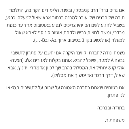
אנו גרים ברח’ הרב קניבסקי, ובשנת הלימודים הקרובה, התלמוד
תורה של הבנים שלי עובר למבנה ברחוב אבא שאול למעלה. כרגע,
בשביל להגיע לשם הם יהיו צריכים לנסוע באוטובוס אחד עד כנסת
מרדכי, ומשם לחצות כביש ולקחת אוטובוס נוסף לאבא שאול
למעלה (או לנסוע בקו 3 בסיבוב ארוך בA- ובB-…).
נשמח ונודה לחברת ‘קווים’ היקרה אם יחשבו על פתרון לתושבי
גבעה A למטה, שיוכל להביא אותנו בקלות לאזורים אלו. (הצעה-
אולי קו 8 יתחיל את המסלול בהרב שך לכוון אדמו”רי ויז’ניץ, אבא
שאול, דרך הרמז ואז ימשיך את מסלולו).
אנו בטוחים שאתם כחברה האמונה על שרות על לתושבים תמצאו
לנו פתרון.
בתודה ובברכה
משפחת ר.