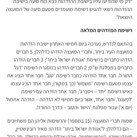
“רק מי שהודיעו עליו בישיבת ההזדהות כבא כוח סיעה בישיבת
ההזדהות רשאי להגיש רשימת מועמדים מטעם סיעה של המועצה
היוצאת”.
רשימת המזדהים המלאה
בהתאם לנדרש, נערכה ביום חמישי האחרון ישיבת הזדהות
במועצת העיר ביתר, וחברי המועצה הזדהו כדלהלן: 5 חברים
הזדהו כחברים ברשימת ‘אגודת ישראל ביתר’; 3 חברים הזדהו
כחברים במפלגת ש”ס; 2 חברים הזדהו במסגרת רשימת ‘דגל
התורה’. חבר אחד הזדהה כחבר רשימת ‘טוב’. חבר אחד הציג את
עצמו מטעם רשימת ‘משמש’ (כך במקור); חבר אחד הציג עצמו
כאיש רשימת ‘יחד – ויסברג’; חבר אחד הזדהה עם רשימת
‘למעננו’. וחבר אחד, אשר ביום חמישי לא הזדהה – הזדהה אתמול
(יום א’) עבור מפלגת ‘הישר והטוב – בדרך התורה’.
שמות חברי המועצה (15 במספר) והרשימות אליהן הם משתייכים
– הם כדלהלן: ל’אגודת ישראל ביתר’ הזדהו: מאיר רובינשטיין,
מענדי שוורץ, בעריש שמעיה, אהרן אבלס ובנימין הרשלר. סך הכל