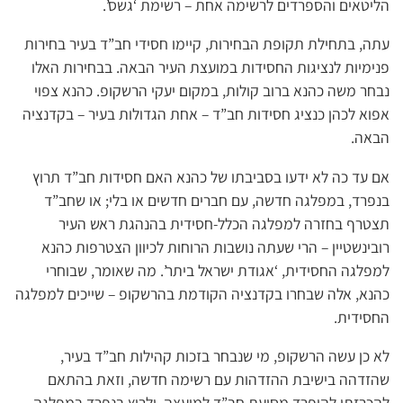
הליטאים והספרדים לרשימה אחת – רשימת ‘גשס’.
עתה, בתחילת תקופת הבחירות, קיימו חסידי חב”ד בעיר בחירות
פנימיות לנציגות החסידות במועצת העיר הבאה. בבחירות האלו
נבחר משה כהנא ברוב קולות, במקום יעקי הרשקופ. כהנא צפוי
אפוא לכהן כנציג חסידות חב”ד – אחת הגדולות בעיר – בקדנציה
הבאה.
אם עד כה לא ידעו בסביבתו של כהנא האם חסידות חב”ד תרוץ
בנפרד, במפלגה חדשה, עם חברים חדשים או בלי; או שחב”ד
תצטרף בחזרה למפלגה הכלל-חסידית בהנהגת ראש העיר
רובינשטיין – הרי שעתה נושבות הרוחות לכיוון הצטרפות כהנא
למפלגה החסידית, ‘אגודת ישראל ביתר’. מה שאומר, שבוחרי
כהנא, אלה שבחרו בקדנציה הקודמת בהרשקופ – שייכים למפלגה
החסידית.
לא כן עשה הרשקופ, מי שנבחר בזכות קהילות חב”ד בעיר,
שהזדהה בישיבת ההזדהות עם רשימה חדשה, וזאת בהתאם
להכרזתו להיפרד מסיעת חב”ד למועצה, ולרוץ בנפרד במפלגה