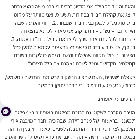
והאחווה של הקהילה אני מודיע ברבים כי הרב משה כהנא נבחר
לייצג את קהילת חב”ד בבחירות תשע”ט, ואני מוותר על מקומי
ברשימת גש”ס למען נציג חב”ד שנבחר. 2. היות והסיעה שבה
הייתי חבר – גש”ס – התפרקה, אני מאחל לכהנא בהצלחה
להתחבר לכל גורם אחר שרץ ולייצג את קהילת חב”ד נאמנה. 3.
בנוסף, אני מודיע ברבים כי אני רץ ברשימת עצמאית למען כלל
הציבור. 4. כולי תקווה שהשלום והאחווה ימשיכו לשרות בשורת
קהילתינו הקדושה ונוכל לשרת נאמנה את כלל הציבור”.
לשאלת ‘שערים’, השם שהציג הרשקופ לרשימתו החדשה (‘משמש’,
כזכור), נבע מטעות דפוס, וכי הדבר יתוקן בהמשך.
רסיסים של אופוזיציה
הזירה מסרבת לשקוט גם בגזרת מפלגות האופוזיציה: מפלגת
‘למעננו’ בראשותו של מנחם זיידה, שבה כיהן חבר המועצה אורי
הולצמן לצידו של זיידה – התפצלה לשניים, כאשר הולצמן הזדהה
במסגרת רשימה חדשה אותה הקים, שתיקרא רשימת ‘הישר והטוב