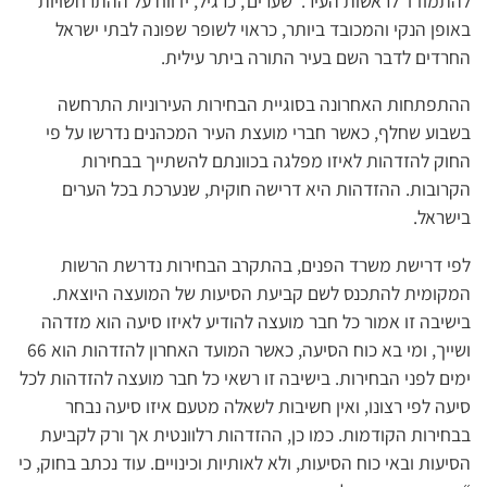
להתמודד לראשות העיר. ‘שערים’, כרגיל, ידווח על ההתרחשויות
באופן הנקי והמכובד ביותר, כראוי לשופר שפונה לבתי ישראל
החרדים לדבר השם בעיר התורה ביתר עילית.
ההתפתחות האחרונה בסוגיית הבחירות העירוניות התרחשה
בשבוע שחלף, כאשר חברי מועצת העיר המכהנים נדרשו על פי
החוק להזדהות לאיזו מפלגה בכוונתם להשתייך בבחירות
הקרובות. ההזדהות היא דרישה חוקית, שנערכת בכל הערים
בישראל.
לפי דרישת משרד הפנים, בהתקרב הבחירות נדרשת הרשות
המקומית להתכנס לשם קביעת הסיעות של המועצה היוצאת.
בישיבה זו אמור כל חבר מועצה להודיע לאיזו סיעה הוא מזדהה
ושייך, ומי בא כוח הסיעה, כאשר המועד האחרון להזדהות הוא 66
ימים לפני הבחירות. בישיבה זו רשאי כל חבר מועצה להזדהות לכל
סיעה לפי רצונו, ואין חשיבות לשאלה מטעם איזו סיעה נבחר
בבחירות הקודמות. כמו כן, ההזדהות רלוונטית אך ורק לקביעת
הסיעות ובאי כוח הסיעות, ולא לאותיות וכינויים. עוד נכתב בחוק, כי