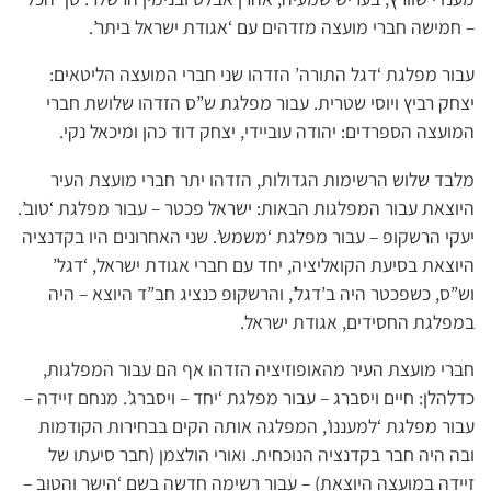
– חמישה חברי מועצה מזדהים עם ‘אגודת ישראל ביתר’.
עבור מפלגת ‘דגל התורה’ הזדהו שני חברי המועצה הליטאים:
יצחק רביץ ויוסי שטרית. עבור מפלגת ש”ס הזדהו שלושת חברי
המועצה הספרדים: יהודה עוביידי, יצחק דוד כהן ומיכאל נקי.
מלבד שלוש הרשימות הגדולות, הזדהו יתר חברי מועצת העיר
היוצאת עבור המפלגות הבאות: ישראל פכטר – עבור מפלגת ‘טוב’.
יעקי הרשקופ – עבור מפלגת ‘משמש’. שני האחרונים היו בקדנציה
היוצאת בסיעת הקואליציה, יחד עם חברי אגודת ישראל, ‘דגל’
וש”ס, כשפכטר היה ב’דגל’, והרשקופ כנציג חב”ד היוצא – היה
במפלגת החסידים, אגודת ישראל.
חברי מועצת העיר מהאופוזיציה הזדהו אף הם עבור המפלגות,
כדלהלן: חיים ויסברג – עבור מפלגת ‘יחד – ויסברג’. מנחם זיידה –
עבור מפלגת ‘למעננו’, המפלגה אותה הקים בבחירות הקודמות
ובה היה חבר בקדנציה הנוכחית. ואורי הולצמן (חבר סיעתו של
זיידה במועצה היוצאת) – עבור רשימה חדשה בשם ‘הישר והטוב –