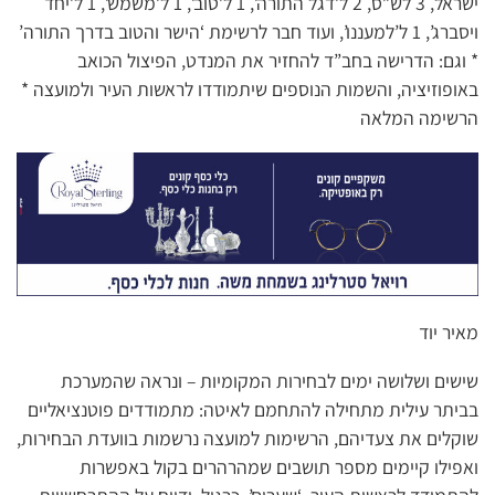
ישראל, 3 לש”ס, 2 ל’דגל התורה’, 1 ל’טוב’, 1 ל’משמש’, 1 ל’יחד
ויסברג’, 1 ל’למעננו’, ועוד חבר לרשימת ‘הישר והטוב בדרך התורה’
* וגם: הדרישה בחב”ד להחזיר את המנדט, הפיצול הכואב
באופוזיציה, והשמות הנוספים שיתמודדו לראשות העיר ולמועצה *
הרשימה המלאה
מאיר יוד
שישים ושלושה ימים לבחירות המקומיות – ונראה שהמערכת
בביתר עילית מתחילה להתחמם לאיטה: מתמודדים פוטנציאליים
שוקלים את צעדיהם, הרשימות למועצה נרשמות בוועדת הבחירות,
ואפילו קיימים מספר תושבים שמהרהרים בקול באפשרות