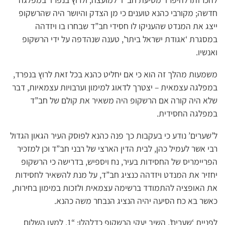
חדשה; מקורבי כהנא טוענים כי מן הצדק והיושר היה שהרשקופ
ייצג את המנדט שהעניקו לו חסידי חב”ד שבחרו בו ויזדהה
במסגרת ‘אגודת ישראל ביתר’, טענה שנהדפה על ידי הרשקופ
ואנשיו.
משמעות מהלך זה הוא כי אם יחליט כהנא בכל זאת לרוץ בנפרד,
במפלגה עצמאית – יצטרך לדאוג למימון וערבויות עצמאיות, דבר
שלא היה קורה אם הרשקופ היה משאיר את קולם של חב”ד
במפלגה החסידית.
ל’שערים’ נודע כי בעקבות כך פנה כהנא לפוסק העיר הגאון הגדול
רבי אשר לעמיל כהן, לבית הדין הארצי של רבני חב”ד וכן למזכיר
הפריימריס של החסידות בעיר, נח ויספיש, בדרישה כי הרשקופ
יחזיר את המנדט ויזדהה כנציג חב”ד, על מנת להשאיר לחסידות
את האופציה להתמודד ברשימה עצמאית ולזכות במימון בחירות,
כאשר בא כח הסיעה יהיה הנציג הנבחר משה כהנא.
לפניית ‘שערים’, השיב יעקי הרשקופ כדלהלן: “1. למען השלום