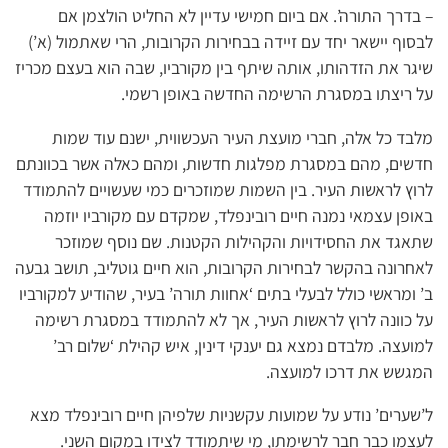
– בדרך התורה’. אם ביום חמישי עדיין לא החליט הולצמן אם
לבסוף יישאר יחד עם זיידה בבחירות הקרובות, הרי שאתמול (א’)
שיגר את הזדהותו, אותה שיתף בין מקורביו, שבה הוא בעצם מכריז
על ריצתו במסגרת הרשימה החדשה באופן רשמי.
מלבד כל אלה, חברי מועצת העיר העכשווית, ישנם עוד שמות
חדשים, מהם במסגרת מפלגות חדשות, ומהם כאלה אשר בכוונתם
לרוץ לראשות העיר. בין השמות שמוזכרים כמי שעשויים להתמודד
באופן עצמאי נמנה חיים רובינפלד, שמקדם עם מקורביו יוזמה
שתאגד את החסידויות והקהילות הקטנות. שם נוסף שמוזכר
לאחרונה בהקשר לבחירות הקרובות, הוא חיים גוטליב, תושב גבעה
ב’ ומראשי כולל לבעלי בתים ‘אחוות תורה’ בעיר, שהודיע למקורביו
על כוונה לרוץ לראשות העיר, אך לא להתמודד במסגרת רשימה
למועצה. מלבדם נמצא גם יענקי דינין, איש קהילת ‘שלום רב’
המגשש את דרכו למועצה.
ל’שערים’ נודע על שמועות עקשניות שלפיהן חיים רובינפלד מצא
לעצמו כבר חבר לרשימתו, מי שיתמודד לצידו במקום השני.