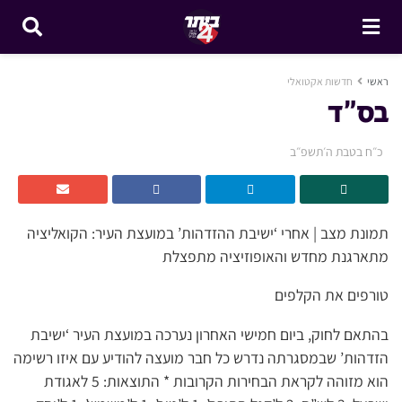
ראשי
חדשות אקטואלי
בס”ד
כ״ח בטבת ה׳תשפ״ב
תמונת מצב | אחרי ‘ישיבת ההזדהות’ במועצת העיר: הקואליציה
מתארגנת מחדש והאופוזיציה מתפצלת
טורפים את הקלפים
בהתאם לחוק, ביום חמישי האחרון נערכה במועצת העיר ‘ישיבת
הזדהות’ שבמסגרתה נדרש כל חבר מועצה להודיע עם איזו רשימה
הוא מזוהה לקראת הבחירות הקרובות * התוצאות: 5 לאגודת