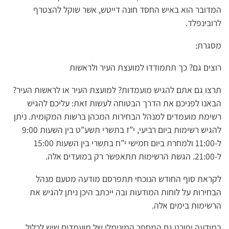
המדובר הוא באיש החסד חונה דייטש, אשר שוקל להצטרף
לרובינפלד.
מסגרת:
רוצים גם? כך תתמודדו למועצת העיר ולראשות
תרצו גם אתם להגיש מועמדות? למועצת העיר או לראשות העיר?
הבאנו לפניכם את הדרך הבטוחה לעשות זאת: עליכם להגיש
רשימת מועמדים למנהל הבחירות המכהן ברשות המקומית.​ ניתן
להגיש רשימות ביום רביעי, י”ז בתשרי תשע”ט בין השעות 9:00
ל-11:00 ולמחרת ביום חמישי י”ח בתשרי בין השעות 15:00
ל-21:00. הגשת הרשימות תתאפשר רק במועדים אלה.
לקראת סוף החודש הנוכחי תתפרסם מודעה מטעם מנהל
הבחירות על לוחות המודעות ובה ייכתב היכן ניתן להגיש את
הרשימות בימים אלה.
במודעה יפורט גם המספר המינימלי של מועמדים שיש לכלול