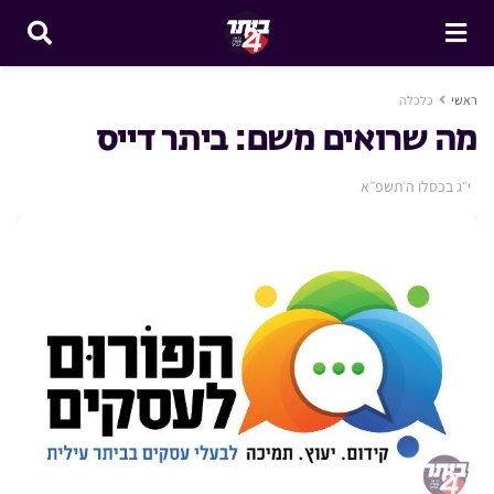
ראשי
כלכלה
מה שרואים משם: ביתר דייס
י״ג בכסלו ה׳תשפ״א