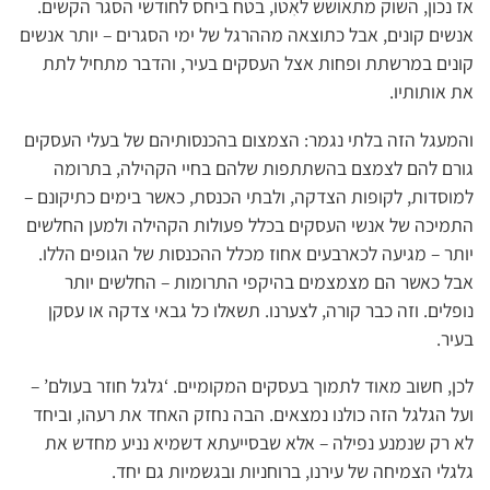
אז נכון, השוק מתאושש לאִטו, בטח ביחס לחודשי הסגר הקשים.
אנשים קונים, אבל כתוצאה מההרגל של ימי הסגרים – יותר אנשים
קונים במרשתת ופחות אצל העסקים בעיר, והדבר מתחיל לתת
את אותותיו.
והמעגל הזה בלתי נגמר: הצמצום בהכנסותיהם של בעלי העסקים
גורם להם לצמצם בהשתתפות שלהם בחיי הקהילה, בתרומה
למוסדות, לקופות הצדקה, ולבתי הכנסת, כאשר בימים כתיקונם –
התמיכה של אנשי העסקים בכלל פעולות הקהילה ולמען החלשים
יותר – מגיעה לכארבעים אחוז מכלל ההכנסות של הגופים הללו.
אבל כאשר הם מצמצמים בהיקפי התרומות – החלשים יותר
נופלים. וזה כבר קורה, לצערנו. תשאלו כל גבאי צדקה או עסקן
בעיר.
לכן, חשוב מאוד לתמוך בעסקים המקומיים. ‘גלגל חוזר בעולם’ –
ועל הגלגל הזה כולנו נמצאים. הבה נחזק האחד את רעהו, וביחד
לא רק שנמנע נפילה – אלא שבסייעתא דשמיא נניע מחדש את
גלגלי הצמיחה של עירנו, ברוחניות ובגשמיות גם יחד.