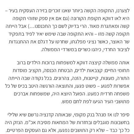
לצערנו, התקופה הקשה ביותר שאנו זוכרים בזירה העסקית בעיר –
היא לאו דווקא תקופת הקורונה (גם אם אין ספק שזוהי תקופה
קשה ומאתגרת מאוד. הרי בדיוק לשם כך התכנסנו…) אבל הייתה
תקופה קשה מזו – והיא התקופה שבה שימש יאיר לפיד בתפקיד
שר האוצר, כאשר נציגי מפלגתו, שחרטו על דגלם את ההתנגדות
לציבור החרדי, כיהנו כשרים במשרדי הממשלה.
אותה ממשלה קיצצה דווקא למשפחות ברוכות הילדים ברוב
תחומי החיים: קצבאות ילדים, הבטחת הכנסה, תקציב מוסדות
התורה, מעונות, קייטנות, הזנה, צהרונים. בכל נקודה שבה הייתה
אפשרות לפגוע – פשוט פגעו, והתוצאה הורגשה היטב בכיס של כל
משפחה חרדית כמעט. הפועל היוצא היה, שמשפחות אברכים
מתושבי העיר הגיעו לפת לחם ממש.
סיפר לנו אז מנהל בנק מקומי, שבאותה קדנציה נרשם שיא שלילי
בחשבונות מוגבלים ובחזרות של המחאות מסיבת אכ”מ. הנזק היה
כל כך כבד – שלא רק התושבים נפגעו, אלא גם העסקים הפרטיים.