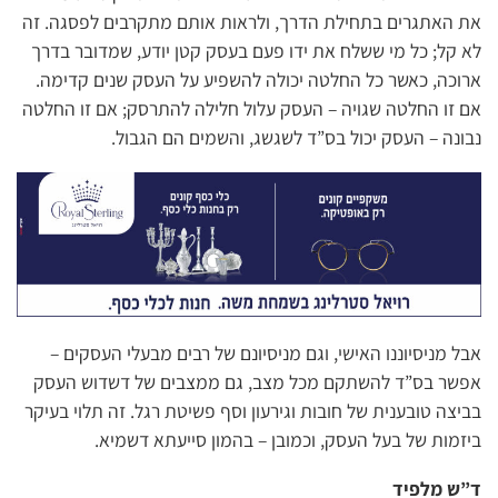
את האתגרים בתחילת הדרך, ולראות אותם מתקרבים לפסגה. זה
לא קל; כל מי ששלח את ידו פעם בעסק קטן יודע, שמדובר בדרך
ארוכה, כאשר כל החלטה יכולה להשפיע על העסק שנים קדימה.
אם זו החלטה שגויה – העסק עלול חלילה להתרסק; אם זו החלטה
נבונה – העסק יכול בס”ד לשגשג, והשמים הם הגבול.
אבל מניסיוננו האישי, וגם מניסיונם של רבים מבעלי העסקים –
אפשר בס”ד להשתקם מכל מצב, גם ממצבים של דשדוש העסק
בביצה טובענית של חובות וגירעון וסף פשיטת רגל. זה תלוי בעיקר
ביזמות של בעל העסק, וכמובן – בהמון סייעתא דשמיא.
ד”ש מלפיד