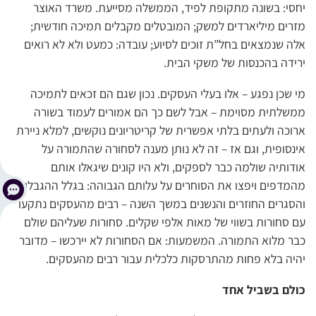
יחסי: בשונה מתקופת לפיד, הממשלה מסייעת. משרד האוצר
מזרים מיליארדים למשק; המובטלים מקבלים תמיכה חודשית;
אלה שנמצאים בחל”ת זוכים לסיוע; עובדה: כמעט ולא לא רואים
ירידה בהכנסות של משקי הבית.
מי שכן נפגע – אלו בעלי העסקים. נכון שגם הם זכאים לתמיכה
ממשלתית מסוימת – אבל לשם כך הם אמורים לעמוד בשורה
ארוכה ולעתים בלתי אפשרית של קריטריונים נוקשים, למלא ניירת
אינסופית, וגם אז – זה לא נותן מענה לסחורה שהתמורה על
אודותיה שולמה כבר לספקים, ולא היו קונים שיגאלו אותם
מהמדפים ויפצו את הסוחרים על עלותם הגבוהה: בגלל ההגבלות
והסגרים החוזרים והנשנים במשך השנה – רבים מהעסקים נתקעו
עם סחורות בשווי של מאות אלפי שקלים. סחורות שעליהם שולם
כבר מלוא התמורה. המשמעות: אם הסחורות לא יירכשו – מדובר
יהיה בלא פחות מהתרסקות כלכלית עבור רבים מהעסקים.
כולם בשביל אחד