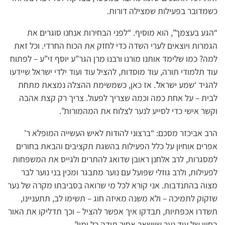
כשמדובר בפעילות שמצילה דורות.
“הגע בעצמך”, הוא מוסיף. “לפני הבחירות אנחנו סוגרים את
הגמרות ויוצאים לערי השדה כדי לחזק את הכוח החרדי. וכל זאת
למה? כמו שלימד אותנו מורנו ורבנו מרן הגר”ע יוסף זי”ע – לפתוח
עוד תלמודי תורה, עוד מוסדות, להציל עוד ועוד ילדי ישראל שיידעו
להגיד ‘שמע ישראל’. אז כאן, כשמשימת ההצלה נמצאת מתחת
לבית – על אחת כמה וכמה שצריך לפעול. צריך רק קצת אהבה
וקשר אישי כדי לסייע לנער לצלוח את המהמורות”.
הרב אביכזר מסכם: “ברצוני להודות לאיש העשייה המופלא ר’
אפרים אוחיון על כלל הפעילות בהשגת תקציבים והבאת בחורים
למסגרות, לרב אלחנן ראובן שדואג להתרים ולגייס את המשפחות
לפעילות, ולרב גוזלי שפועל עם נוער מתבגר ומכין בני נוער לבר
מצוה בהתנדבות. אני קורא לכל מי שרואה בסביבתו מקרה של נער
שזקוק לתמיכה – ולא משנה מאיזה חוג – תשימו לב, תתעניינו,
תשדרו אכפתיות, תבדקו איך אפשר להציל – וכך תדליקו את האור
בחייו של עוד נער שיישאר אסיר תודה כל ימיו”.