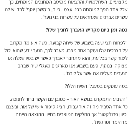
מקצועיים, השתלמויות והרצאות ממיטב המחנכים המומחים, כך
שכל אחד הפך למומחה בפני עצמו. כיום, ב’משכן יוסף’ לבד יש לנו
עשרים אברכים שאחראים על עשרות בני נוער”.
כמה זמן ביום מקדיש האברך לחניך שלו?
“לפחות חצי שעה בשבוע של שיחה קבועה, כשהוא עומד מקרוב
על הצרכים שלו ועוקב אחר מצבו. מעבר לכך, הנער יודע שהוא יכול
ליצור קשר בכל עת, והוא מתחבר לאברך כאשר יש בפיו שאלה או
מצוקה. בנוסף, פעם בשבוע אנו מארגנים מעגלי שיח שבהם
הנערים מעלים את אשר על ליבם”.
במה עוסקים במעגלי השיח הללו?
“השבוע התמקדנו בנושא האור – כמובן עם הקשר ברור לחנוכה.
כל אחד הסביר מה זה אור עבורו, הציג סיפור אישי של אור, ובעצם
‘כיוון פרוז’קטור’ אך החלקים המוארים בחייו. התוצאה הייתה
מדהימה ומרגשת”.