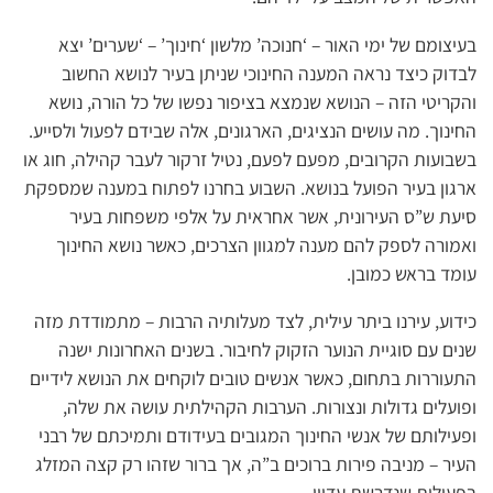
בעיצומם של ימי האור – ‘חנוכה’ מלשון ‘חינוך’ – ‘שערים’ יצא
לבדוק כיצד נראה המענה החינוכי שניתן בעיר לנושא החשוב
והקריטי הזה – הנושא שנמצא בציפור נפשו של כל הורה, נושא
החינוך. מה עושים הנציגים, הארגונים, אלה שבידם לפעול ולסייע.
בשבועות הקרובים, מפעם לפעם, נטיל זרקור לעבר קהילה, חוג או
ארגון בעיר הפועל בנושא. השבוע בחרנו לפתוח במענה שמספקת
סיעת ש”ס העירונית, אשר אחראית על אלפי משפחות בעיר
ואמורה לספק להם מענה למגוון הצרכים, כאשר נושא החינוך
עומד בראש כמובן.
כידוע, עירנו ביתר עילית, לצד מעלותיה הרבות – מתמודדת מזה
שנים עם סוגיית הנוער הזקוק לחיבור. בשנים האחרונות ישנה
התעוררות בתחום, כאשר אנשים טובים לוקחים את הנושא לידיים
ופועלים גדולות ונצורות. הערבות הקהילתית עושה את שלה,
ופעילותם של אנשי החינוך המגובים בעידודם ותמיכתם של רבני
העיר – מניבה פירות ברוכים ב”ה, אך ברור שזהו רק קצה המזלג
בפעילות שנדרשת עדיין.