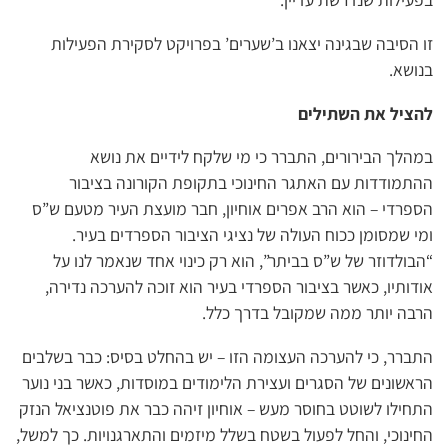
זו הסיבה שבגינה יצאנו ב’שערים’ בפרויקט לסקירת הפעילות
בנושא.
להציל את השתילים
במהלך הבירורים, התברר כי מי שלקח לידיים את נושא
ההתמודדות עם האתגר החינוכי בתקופת הקורונה בציבור
הספרדי – הוא הרב אפרים אוחיון, חבר מועצת העיר מטעם ש”ס
ומי שמסומן ככוח העולה של נציגי הציבור הספרדים בעיר.
“הבולדוזר של ש”ס בביתר”, הוא רק כינוי אחד שנאמר לנו על
אודותיו, כאשר בציבור הספרדי בעיר הוא זוכה להערכה נדירה,
הרבה יותר ממה שמקובל בדרך כלל.
התברר, כי להערכה העצומה הזו – יש בהחלט בסיס: כבר בשלבים
הראשונים של הסגרים ועצירת הלימודים במוסדות, כאשר בני נוער
התחילו לשוטט בחוסר מעש – אוחיון זיהה כבר את פוטנציאל הנזק
החינוכי, והחל לפעול בשטח בשלל מיזמים והתארגנויות. כך למשל,