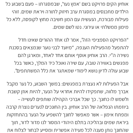
אוחיון הקים פרויקט בשם ‘אמץ נער’, שבמסגרתו – פעם בשבוע כל
הילדים מתכנסים במסגרת ערב חיזוק לתורה ויראת שמים. זוהי
פעילות מבורכת, הנעשית עם המון חשיבה מחוץ לקופסה, ללא כל
מימון ממשלתי או עירוני. נטו לשם שמים.
“הפרויקט הספציפי הזה”, אמר לנו אחד ההורים שאינו חדל
להתפעל מהפעילות הענפה, “מיועד לבני נוער שנמצאים בסכנת
נשירה ה”י. הרב אוחיון אוסף אותם אחד לאחד, ומארגן להם
מפגשים באווירה טובה, עם שירה ואוכל כיד המלך, כאשר בכל
שבוע עולה לדיון נושא לימודי שמאתגר את כלל המשתתפים”.
אבל הפעילות לא נעצרת במפגשים: במשך השבוע, כל נער מקבל
אברך מלווה, שתפקידו להיות אחראי על הנער, להיות אוזן קשבת
ולשמש לו כחונך. כך שכל אברכי הקהילה שותפים לעשייה –
ביוזמתו הנפלאה של הרב אוחיון. בין החונכים לנערים נוצרת קרבה
ומפתח אימון – אשר מאפשר לחונך להשפיע על הנער בהתחזקות
ביראת שמים ובהליכה בתלם היהודי המסור לנו מדור לדור, תוך
שהחונך נותן מענה לכל מעידה אפשרית ומסייע לבחור לצלוח את