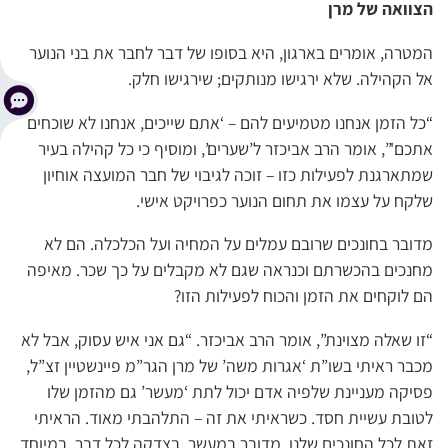
הצוואה של מרן
המטרה, אומרים בארגון, היא בסופו של דבר לחבר את בני הנוער
אל הקהילה. שלא ירגישו מנותקים; שירגישו חלק.
“כל הזמן אנחנו מטמיעים להם – ‘אתם שייכים, אנחנו לא שוכחים
אתכם'”, אומר הרב אביכזר ל’שערים’, ומוסיף כי כל קהילה בעיר
שמתארגנת לפעילות כזו – זוכה לגיבוי של חבר המועצה אוחיון
שלקח על עצמו את תחום הנוער כפרויקט אישי.
מדובר בחונכים שרובם עמלים על המחיה ועל הכלכלה. הם לא
מחנכים בהכשרתם וכנראה שגם לא מקבלים על כך שכר. מאיפה
הם לוקחים את הזמן והכוח לפעילות הזו?
“זו שאלה מצוינת”, אומר הרב אביכזר. “גם אני איש עסוק, אבל לא
מכבר ראיתי בשו”ת ‘אגרות משה’ של מרן הגר”מ פיינשטיין זצ”ל,
פסיקה מעניינת שלפיה אדם יכול לתת ‘מעשר’ גם מהזמן שלו
לטובת עשיית חסד. כשראיתי את זה – התלהבתי מאוד. הראיתי
זאת לכל החונכים שלנו. מדובר במעשר, בצדקה לכל דבר. במיוחד