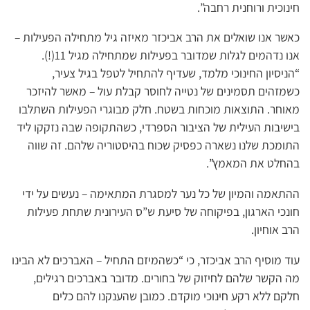
חינוכית ורוחנית רחבה”.
כאשר אנו שואלים את הרב אביכזר מאיזה גיל מתחילה הפעילות –
אנו נדהמים לגלות שמדובר בפעילות שמתחילה מגיל 11(!).
“הניסיון החינוכי מלמד, שעדיף להתחיל לטפל בגיל צעיר,
כשמזהים תסמינים של נטייה לחוסר קבלת עול – מאשר להיזכר
מאוחר. התוצאות מוכחות בשטח. חלק מבוגרי הפעילות השתלבו
בישיבות העילית של הציבור הספרדי, כשהתקופה שבה נזקקו ליד
התומכת שלנו נשארה כפסיק שכוח בהיסטוריה שלהם. זה שווה
בהחלט את המאמץ”.
ההתאמה והמיון של כל נער למסגרת המתאימה – נעשים על ידי
חונכי הארגון, בפיקוחה של סיעת ש”ס העירונית שתחת פעילות
הרב אוחיון.
עוד מוסיף הרב אביכזר, כי “כשהמיזם התחיל – האברכים לא הבינו
מה הקשר שלהם לחיזוק של בחורים. מדובר באברכים רגילים,
חלקם ללא רקע חינוכי מוקדם. כמובן שהענקנו להם כלים