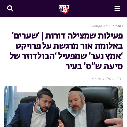
ראשי
חדשות אקטואלי
פעילות שמצילה דורות | ‘שערים’
באלומת אור מרגשת על פרויקט
‘אמץ נער’ שמפעיל ‘הבולדוזר של
סיעת ש”ס’ בעיר
כ״ז בכסלו ה׳תשפ״א