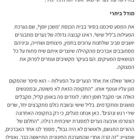
מודל ביתרי
את המסע סיכמנו בסיור בבית הכנסת ‘משכן יוסף’, שם נערכת
הפעילות ב’ליל שישי’. ראינו קבוצה גדולה של נערים מתבגרים
יושבים סביב שולחנות ערוכים בחמין, פיצוחים ושתייה, וביניהם
מסתובבים אברכים מהקהילה שיוצרים איתם שיח פתוח על כל
הנושאים המעיקים. הם בעיקר מקשיבים ועוזרים לפרוק את
המצוקה.
כאשר שאלנו את אחד הנערים על הפעילות – הוא סיפר שהמקום
מגן עליו ועוטף אותו. “התקופה הזאת לא פשוטה, ובמפגשים
האלה אני מקבל חוסן רוחני. לומדים פה באופן קליל, מקבלים
מושגים ומתקדמים. בליל שישי ובשבת כולם מתקבצים יחד, שרים
שירי רגש ונהנים”. כאן אנחנו מגלים, כי רק בתקופה האחרונה
הצטרפו ארבעה נערים למסגרת ישיבתית רגילה. “החלום של
ההורים התגשם, ולאושרם לא היה גבול”, מספר לנו אחד האברכים,
שמציין: “זה קרה אחרי שהמערכת החינוכית התייאשה כבר, ואפילו