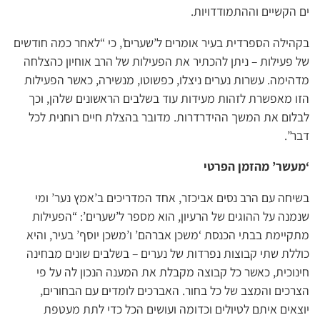
ים הקשיים וההתמודדויות.
בקהילה הספרדית בעיר אומרים ל’שערים’, כי “לאחר כמה חודשים
של פעילות – ניתן להכתיר את הפעילות של הרב אוחיון כהצלחה
מדהימה. עשרות נערים ניצלו, כפשוטו, מנשירה, כאשר הפעילות
הזו מאפשרת לזהות מעידות עוד בשלבים הראשונים שלהן, וכך
לבלום את המשך ההידרדרות. מדובר בהצלת חיים רוחנית לכל
דבר”.
‘מעשר’ מהזמן הפרטי
בשיחה עם הרב נסים אביכזר, אחד המדריכים ב’אמץ נער’ ומי
שנמנה על ההוגים של הרעיון, הוא מספר ל’שערים’: “הפעילות
מתקיימת בבתי הכנסת ‘משכן אברהם’ ו’משכן יוסף’ בעיר, והיא
כוללת שתי קבוצות נפרדות של נערים – בשלבים שונים מבחינה
חינוכית, כאשר כל קבוצה מקבלת את המענה הנכון לה על פי
הצרכים והמצב של כל בחור. האברכים לומדים עם הבחורים,
יוצאים איתם לטיולים וכדומה ועושים הכל כדי לתת מעטפת