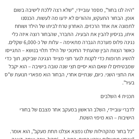
“היה לנו בחור”, מספר עוביידי, “שלא רצה ללכת לישיבה בשום
אופן. הבחור התעקש, וההורים לא ידעו מה לעשות. הכנסנו
לתמונה את אחד הרכזים. האחרון טרח לביתו של הילד ושוחח
איתו, בניסיון להבין את הבעיה. התברר, שהבחור רוצה איזה כלי
נגינה פלוס מערכת הגברה מתאימה – עלות של כ-6,000 שקלים.
כאשר הצוות הבין שהעתיד החינוכי של הילד תלוי בנושא – התגייסו
להשיג תרומות כדי לקנות לנער חצי מציוד הנגינה שביקש, תוך כדי
שמבטיחים לו שאם הוא יסיים חצי שנה טובה בישיבה – הוא יקבל
את החצי השני. כיום, שנתיים אחרי, הבחור הוא מפארי תנועת ש”ס
בעיר”.
תכנית 4 השלבים
לדברי עוביידי, השלב הראשון במעקב אחר מצבם של בחורי
הישיבות – הוא מיפוי השטח.
“כל בחור מהקהילות שלנו נמצא אצלנו תחת מעקב”, הוא אומר.