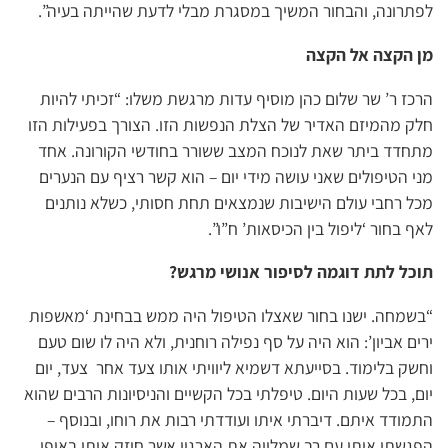
לפתרונה, והבחור המשיך במסגרת מבלי לדעת שהייתה בעיה”.
מן הקצה אל הקצה
הרכז ר’ שר שלום כהן מוסיף עדות מרגשת משלו: “זכיתי להיות
חלק מהמיזם האדיר של הצלת הנפשות הזו. הצורך בפעילות הזו
מתחדד ביתר שאת לנוכח המצב ששורר בחודשי הקורונה. אחד
מני הטיפולים שאני עושה מידי יום – הוא קשר רציף עם הנערים
מכל רחבי עולם הישיבות שנמצאים תחת חסותי, כשלא נותנים
לאף בחור ‘ליפול בין הכיסאות’ ח”ו”.
תוכל לתת דוגמה לסיפור אנושי מרגש?
“בשמחה. ישנו בחור שאצלו הטיפול היה ממש בבחינת ‘מאשפות
ירים אביון’: הוא היה על סף נפילה רוחנית, ולא היה לו שום טעם
וחשק בלימוד. בסייעתא דשמיא ליוויתי אותו צעד אחר צעד, יום
יום, בכל שעות היום. טיפלתי בכל הקשיים והניסיונות הרבים שהוא
התמודד איתם. דיברתי איתו ועודדתי רבות את רוחו, ובנוסף –
הפגשתי אותו עם רב שמלווה את הארגון אשר חיזק אותו באופן