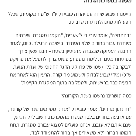
מעשה במערכת הגברה
קיימנו השבוע שיחה עם יהודה עוביידי, יו”ר ש”ס המקומית, שכלל
הפעילות מתנהלת תחת שרביטו.
“בהתחלה”, אומר עוביידי ל’שערים’, “הקמנו מסגרת ישיבתית
מיוחדת עבור בחורים שלא הסתדרו בישיבה הרגילה. כיום, לאחר
ההבנה העמוקה שנצברה מהניסיון בשטח – הבנו שאין צורך
בפתיחת מסגרות לימוד נוספות; פשוט צריך לתפעל את פרויקט
‘לבקר בהיכלו’ (שמו של פרויקט הדגל החינוכי של ועדת הנוער.
ש”כ) ומידי שבוע לבדוק ולשמוע מה קורה. הרעיון הוא לאתר את
הבעיה כבר בראשיתה, ולטפל בה בתוך המסגרת הקיימת”.
כמה ‘נושרים’ נרשמו בשנת הקורונה?
“זה נתון מדהים”, אומר עוביידי. “אנחנו מסיימים שנה של קורונה,
עם ארבעה בחורים בלבד שנשרו מהמערכת. חשוב לי להדגיש,
שגם אותם לא עזבנו. אנחנו פועלים למצוא עבורם מסגרת, תחת
המוטו הברור: ‘לא משאירים אף בחור להתמודד לבד’.