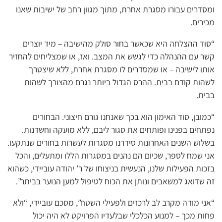
ומסדרים עבורו מסגרת אחרת, מתוך מגוון רחב של ישיבות שאנו
מכירים.
“סוד ההצלחה היא שכאשר בחור סולק מהישיבה – מיד יוצרים
קשר עם ההנהלה כדי לגשש את המצב. ואז, או שמצליחים להחזיר
אותו לישיבה – או שמסדרים לו מסגרת אחרת, ללא שיצטרך
לשהות קודם בבית. ההרס הגדול ביותר נגרם מהצורך לשהות
בבית.
“כמובן, סוד האימון הוא בכך שאנחנו גורם חיצוני. הבחורים
נפתחים בפנינו ופותחים את סגור ליבם, ללא מועקה וחשדנות.
בשלוש השנים האחרונות סידרנו מסגרות לעשרות בחורים שנתקעו.
אני שמח לספר, שכיום הם נהנים במסגרות הללו ומתעלים, והכל
בזכות הפעילות שלנו, הנעשית בניצוחו של ר’ יהודה עוביידי, כשהוא
זה שדואג למשאבים ונותן את הכוח לטיפול למען הנוער בביתר”.
“אני מודה מקרב לב לרכזים ולפעילי השטח”, מסכם עוביידי, “ולא
פחות מכך – למנוע הכלכלי שבלעדיו הפרויקט לא היה יכול