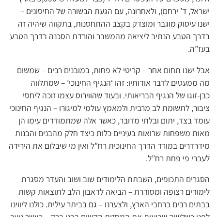
ישראל, ד’ ירחם), ולאחרונה, עם הגעת הבשורה של החיסונים –
ישנו עיסוק מוגבר ומוצדק בקצב ההתחסנות, בתקווה שיהיה זה
בדרך הטבע הנתיב ליציאה מהמשבר והורדת הסכנה בדרך הטבע
בעז”ה.
אבל ישנו תחום אחר – קריטי לא פחות, במובנים רבים – שמשום
מה ממעטים לדבר אודותיו: זהו ‘הנגיף החינוכי’ – שמתלווה
כבן-זוגו של הנגיף הבריאותי. ובעוד שהווירוס עצמו זוכה ליחסי
ציבור, לתשומת לב מרבית ולמאמץ עולמי למיגורו – הנגיף החינוכי
עומד בצד, יתום ובלתי מדובר, כאשר אלה שמתמודדים עימו הן
מאות משפחות שרואות בעיניים כלות כיצד חלק מהבנים והבנות
מידרדרים במורד הדרך החינוכית רח”ל ואין מי שיבלום את הירידה
לעברי פי פחת רח”ל.
הסגרים התכופים, השבתת הלימודים שוב ושוב והעדר מסגרת
לימודים רצופה ומסודרת – הביאה לדאבון הלב לתוצאות קשות
בבתים רבים ברחבי הארץ, ולצערנו – גם בביתר עילית. כולנו ליווינו
לפני כשלושה שבועות את המחזות הקשים בבני ברק – כאשר נוער