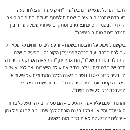
לדבריהם של אנשי שיחנו בש”ס – “חלק מסוד ההצלחה נעוץ
בעובדה שהרבנים בישיבות שמחים לשתף פעולה. הם פותחים את
הדלתות בפני הרכזים ונציגיהם ומתקיים שיתוף פעולה פורה בין
המדריכים לצוותות בישיבה”.
ביקשנו לשמוע על תוצאות בשטח – והפעילים מדווחים על פעילות
שהולכת הרחק, עוד הרבה לפני עידן הקורונה. “הפעילות שלנו
התחילה בשנת תשע”ד”, הם אומרים, “והתוצאה השתקפה בירידה
חדה של תלמידים שעזבו רח”ל את עולם הישיבות. אם לפני 5 שנים
היו בעיר קרוב ל-110 נושרים בשנה בכלל המחזורים שמשיעור א’
בישיבה קטנה ועד לגיל ישיבה גדולה – כיום ישנם ברישומי
המערכת ‘רק’ כעשרה בשנה”.
זהו נתון שגם עליו אסור להסכים – הם ממהרים להדגיש. כל בחור
הוא עולם ומלואו. אבל זוהי גם הוכחה לכך שתשומת לב וטיפול נכון
– יכולים להביא לתוצאות מדהימות בשטח.