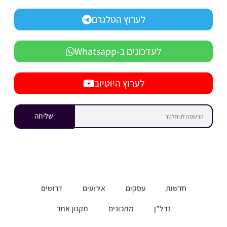
לערוץ הטלגרם
לעדכונים ב-Whatsapp
לערוץ היוטיוב
שליחה
חדשות
עסקים
אירועים
דרושים
נדל”ן
מתכונים
תקנון אתר