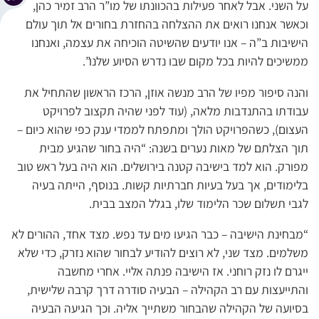
על השני. אבל לאחר פעילות בהכוונתו של מו”ר הרב זמיר כהן,
וכאשר אנחנו רואים את ההצלחה בהחזרת בחורים אל תוך עולם
הישיבות ב”ה – אנו יודעים שהשיטה הוכיחה את עצמה, ואנחנו
ממשיכים להיות בכל מקום שבו נדרש הסיוע שלנו”.
והנה סיפור מפיו של הרב מנשה אוזן, הרכז הראשון שהתחיל את
עבודתו בהתנדבות מלאה, (עוד לפני שהיה תקצוב לפרויקט
העצום), כשהפרויקט הולך ומתפתח לממדי ענק כפי שהוא כיום –
תוך הצלתם של מאות נערים בשנה: “היה בחור שהגיע מבית
מפורק. הוא למד בישיבה קטנה בירושלים. הוא היה בעל ראש טוב
בלימודים, אך בעל בעיות חברתיות קשות. בנוסף, הייתה בעיה
לגבי תשלום שכר הלימוד שלו, בגלל המצב בבית.
“מבחינת הישיבה – כבר הגיעו מים עד נפש. מצד אחד, ההורים לא
משלמים. מצד שני, לא רוצים להודיע לבחור שהוא נזרק, כדי שלא
ייגרם לו נזק רוחני. אז הישיבה פנתה אליי. אחרי מחשבה
והתייעצות עם רב הקהילה – הבעיה סודרה דרך קרבה שלישית,
בסיועה של הקהילה שהבחור משתייך אליה. וכך הגיעה הבעיה