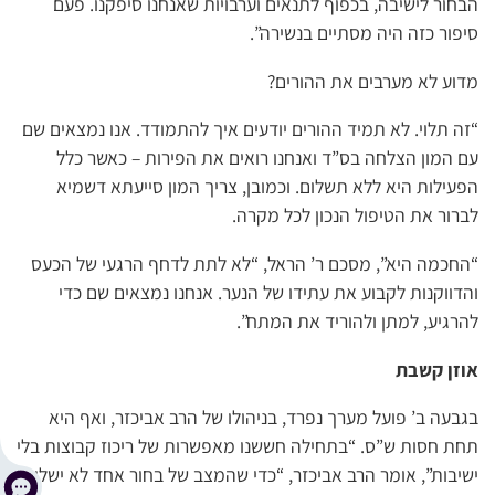
הבחור לישיבה, בכפוף לתנאים וערבויות שאנחנו סיפקנו. פעם
סיפור כזה היה מסתיים בנשירה”.
מדוע לא מערבים את ההורים?
“זה תלוי. לא תמיד ההורים יודעים איך להתמודד. אנו נמצאים שם
עם המון הצלחה בס”ד ואנחנו רואים את הפירות – כאשר כלל
הפעילות היא ללא תשלום. וכמובן, צריך המון סייעתא דשמיא
לברור את הטיפול הנכון לכל מקרה.
“החכמה היא”, מסכם ר’ הראל, “לא לתת לדחף הרגעי של הכעס
והדווקנות לקבוע את עתידו של הנער. אנחנו נמצאים שם כדי
להרגיע, למתן ולהוריד את המתח”.
אוזן קשבת
בגבעה ב’ פועל מערך נפרד, בניהולו של הרב אביכזר, ואף היא
תחת חסות ש”ס. “בתחילה חששנו מאפשרות של ריכוז קבוצות בלי
ישיבות”, אומר הרב אביכזר, “כדי שהמצב של בחור אחד לא ישליך