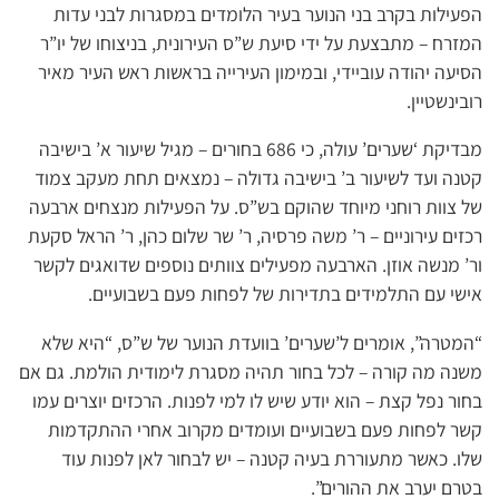
הפעילות בקרב בני הנוער בעיר הלומדים במסגרות לבני עדות
המזרח – מתבצעת על ידי סיעת ש”ס העירונית, בניצוחו של יו”ר
הסיעה יהודה עוביידי, ובמימון העירייה בראשות ראש העיר מאיר
רובינשטיין.
מבדיקת ‘שערים’ עולה, כי 686 בחורים – מגיל שיעור א’ בישיבה
קטנה ועד לשיעור ב’ בישיבה גדולה – נמצאים תחת מעקב צמוד
של צוות רוחני מיוחד שהוקם בש”ס. על הפעילות מנצחים ארבעה
רכזים עירוניים – ר’ משה פרסיה, ר’ שר שלום כהן, ר’ הראל סקעת
ור’ מנשה אוזן. הארבעה מפעילים צוותים נוספים שדואגים לקשר
אישי עם התלמידים בתדירות של לפחות פעם בשבועיים.
“המטרה”, אומרים ל’שערים’ בוועדת הנוער של ש”ס, “היא שלא
משנה מה קורה – לכל בחור תהיה מסגרת לימודית הולמת. גם אם
בחור נפל קצת – הוא יודע שיש לו למי לפנות. הרכזים יוצרים עמו
קשר לפחות פעם בשבועיים ועומדים מקרוב אחרי ההתקדמות
שלו. כאשר מתעוררת בעיה קטנה – יש לבחור לאן לפנות עוד
בטרם יערב את ההורים”.