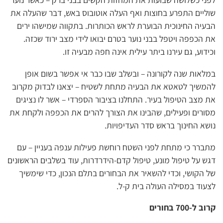
שוליים התפרע בחוצות ואף העלה אוטובוס באש, דבר שהעלה את
הבעיה החינוכית הבוערת לראש הכותרות. בתקווה שמישהו ירים
את הכפפה ויטפל בבני נוער בטרם יבואו לידי מצב ירוד שכזה.
וכידוע, גם עירנו ביתר עילית אינה חפה מבעיה זו.
במלאות שנה לקורונה – ובשלב שבו כבר אי אפשר בשום אופן
להמשיך לטאטא את הבעיה מתחת לשטיח – יצאנו לבדוק מקרוב
את מצב הטיפול בעיר. התחלנו בציבור הספרדי – אשר לו נציגים
מסורים ופעילים, שהבינו את הצורך להרים את הכפפה ולקחת את
נושא החינוך בראש סדר העדיפויות.
מתברר כי מתחת לפני השטח רוחשת פעילות ענפה בעניין – עם
דגש על טיפול מונע, טיפול קדם-הידרדרות, עוד בשלבים הראשונים
של הקושי, וכדי להשאיר את הבחורים בתלם הנכון, כדי שימשיך
לצעוד במסילה העולה בית ק-ל.
קרוב ל-700 בחורים