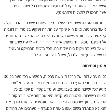
אישי. כמובן שהוא גם קיבל ‘פינוקים’ גשמיים ככל שזה נדרש –
אשר תרמו לו להצליח ולהתאמץ.
“יחד עם העזרה ושיתוף הפעולה מצד הצוות בישיבה – הבחור עלה
מאוד ברוחניות וכיום הוא שוקד על התורה ושקוע בלימוד. זו דוגמה
קלאסית של בחור שפשוט השתנה מהקצה אל הקצה – מהתחתית
אל הפסגה ממש. וזה סיפוק אדיר לדורי דורות – לדעת שהבחור
יישאר בישיבה ויקים בית של תורה. הכל בזכות הפרויקט והעומד
בראש, שלוחץ ומכה ‘גדל’, ושכל נפש חשובה לו”.
אימון ופתיחות
נסיים עם עדותו של הרכז ר’ משה פרסיה, המשמש רכז נוער בכ-30
ישיבות ברחבי הארץ בהן לומדים תלמידים מביתר עילית: “אני
מגיע לכל ישיבה פעם בשבועיים, ועומד בקשר יום יומי עם כל
הצוות בישיבות. המטרה העיקרית היא שהבחור ימשיך במקום בו
הוא לומד, תוך שבמקרה הצורך – אנו מעמידים לרשותו חונך. אם
הוא לא מסתדר בשום אופן באותה מסגרת – מערבים את ההורים