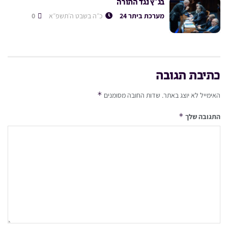
בג”ץ נגד התורה
מערכת ביתר 24
כ״ה בשבט ה׳תשפ״א
0
כתיבת תגובה
*
האימייל לא יוצג באתר.
שדות החובה מסומנים
*
התגובה שלך