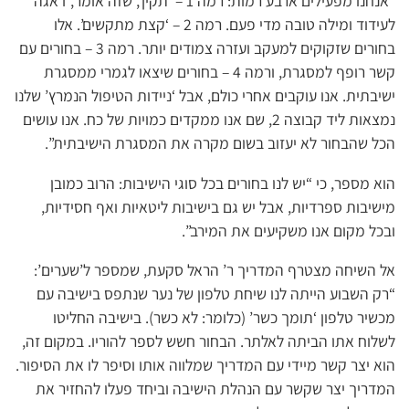
“אנחנו מפעילים ארבע רמות: רמה 1 – ‘תקין’, שזה אומר, דאגה
לעידוד ומילה טובה מדי פעם. רמה 2 – ‘קצת מתקשים’. אלו
בחורים שזקוקים למעקב ועזרה צמודים יותר. רמה 3 – בחורים עם
קשר רופף למסגרת, ורמה 4 – בחורים שיצאו לגמרי ממסגרת
ישיבתית. אנו עוקבים אחרי כולם, אבל ‘ניידות הטיפול הנמרץ’ שלנו
נמצאות ליד קבוצה 2, שם אנו ממקדים כמויות של כח. אנו עושים
הכל שהבחור לא יעזוב בשום מקרה את המסגרת הישיבתית”.
הוא מספר, כי “יש לנו בחורים בכל סוגי הישיבות: הרוב כמובן
מישיבות ספרדיות, אבל יש גם בישיבות ליטאיות ואף חסידיות,
ובכל מקום אנו משקיעים את המירב”.
אל השיחה מצטרף המדריך ר’ הראל סקעת, שמספר ל’שערים’:
“רק השבוע הייתה לנו שיחת טלפון של נער שנתפס בישיבה עם
מכשיר טלפון ‘תומך כשר’ (כלומר: לא כשר). בישיבה החליטו
לשלוח אתו הביתה לאלתר. הבחור חשש לספר להוריו. במקום זה,
הוא יצר קשר מיידי עם המדריך שמלווה אותו וסיפר לו את הסיפור.
המדריך יצר שקשר עם הנהלת הישיבה וביחד פעלו להחזיר את