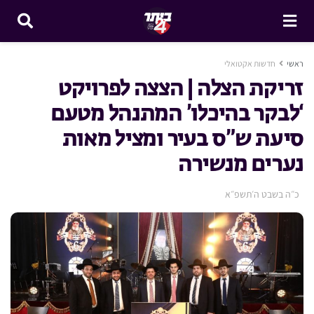
ראשי
חדשות אקטואלי
זריקת הצלה | הצצה לפרויקט
‘לבקר בהיכלו’ המתנהל מטעם
סיעת ש”ס בעיר ומציל מאות
נערים מנשירה
כ״ה בשבט ה׳תשפ״א