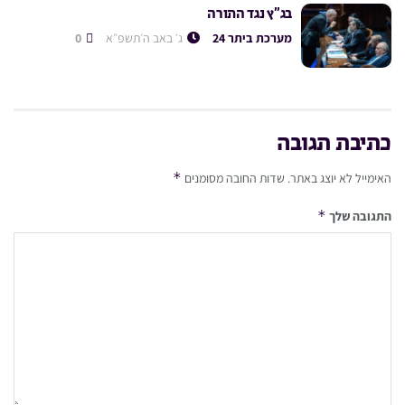
בג”ץ נגד התורה
מערכת ביתר 24
ג׳ באב ה׳תשפ״א
0
כתיבת תגובה
*
האימייל לא יוצג באתר.
שדות החובה מסומנים
*
התגובה שלך