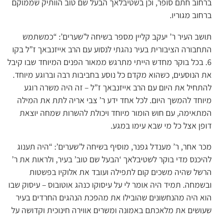
ברחוב חתם סופר, וכן בשטיבלאך הבעל שם טוב הוותיק שממוקם
ברחוב מגוריו.
תושב העיר ר’ יעקב קליין מספר בשיחה ל’שערים’: “כמשתמש
התחבורה הציבורית בעיר נהגתי לנסוע עם הרב אייזנבאך ז”ל בקו
6. בכל בוקר מחדש הייתי מתרגש ממאור הפנים המיוחד שבו קיבל
את הנוסעים, כשהוא מקדם כל נוסע בחביבות רבה וברוגע מיוחד.
להתחיל את היום עם הרב אייזנבאך ז”ל – זה היה משרה רוגע
מיוחד להמשך היום. לכל אחד ידע ר’ צבי אריה לתת את המילה
המתאימה, עם חוש הומור מיוחד ויכולת להשרות שמחה יוצאת
דופן אצל כל מי שבא עימו במגע.
מכר אחר, ר’ מענדל גפנר, מוסיף בשיחה ל’שערים’: “היה תענוג
להיכנס מדי בוקר לשטיבלאך ‘הבעל שם טוב’ בעיר, ולראות את ר’
הרשל שהיה משכים קום לתפילה ועובד את אלוקיו בפשטות
ובשמחה. תמיד היה אומר לי על עיסוקו כנהג אוטובוס – עיסוק שבו
הוא היה מהנחשונים שהובילו את מהפכת הנהגים החרדים בעיר
שעושים את מלאכתם באמונה ומשרים אווירה חינוכית וקדושה על