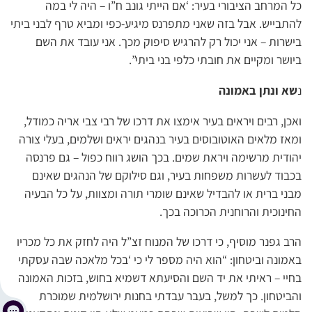
כל המרחב הציבורי בעיר: ‘אם הייתי גונב ח”ו – היה לי במה
להתבייש. אבל בזה שאני מתפרנס מיגיע-כפי ומביא טרף לבני ביתי
בישרות – אני יכול רק להרגיש סיפוק מכך. אני עובד את השם
ביושר ומקיים את חובתי כלפי בני ביתי”.
נ
שא ונתן באמונה
ואכן, רבים ויראים בעיר אימצו את דרכו של רבי צבי אריה כמודל,
ומאז מלאים האוטובוסים בעיר בנהגים יראים ושלמים, בעלי צורה
יהודית מרשימה ויראת שמים. בכך הושג רווח כפול – גם פרנסה
בכבוד לעשרות משפחות בעיר, וגם סילוקם של הנהגים שאינם
מבני ברית או להבדיל שאינם שומרי תורה ומצוות, על כל הבעיה
החינוכית והרוחנית הכרוכה בכך.
הרב גפנר מוסיף, כי דרכו של המנוח זצ”ל היה לחזק את כל מכריו
באמונה וביטחון: “הוא היה מספר לי כי ‘בכל מלאכה שבה עסקתי
בחיי – ראיתי את יד השם והסיעתא דשמיא בחוש, בזכות האמונה
והביטחון. כך למשל, בעבר עבדתי בחנות ירושלמית שמוכרת