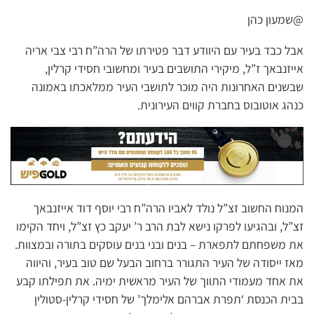
@שמעון כהן
אבל כבד בעיר עם היוודע דבר פטירתו של הרה”ח רבי צבי אריה
אייזנבאך ז”ל, מיקירי התושבים בעיר ומחשובי חסידי קרלין,
שבשנים האחרונות היה מוכר לתושבי העיר ממלאכתו באמונה
כנהג אוטובוס בחברת קווים העירונית.
המנוח החשוב זצ”ל נולד לאביו הרה”ח רבי יוסף דוד אייזנבאך
זצ”ל, ובהגיעו לפרקו נישא לבת הרב ר’ יעקב כץ זצ”ל, ויחד הקימו
את משפחתם לתפארת – בנים ובני בנים עוסקים בתורה ובמצוות.
מאז ייסודה של העיר התגורר ברחוב הבעל שם טוב בעיר, והיווה
את אחד מעמודי התווך של העיר מראשית ימיה. את תפילתו קבע
בבית הכנסת ‘תפרת אברהם אלימלך’ של חסידי קרלין-סטולין