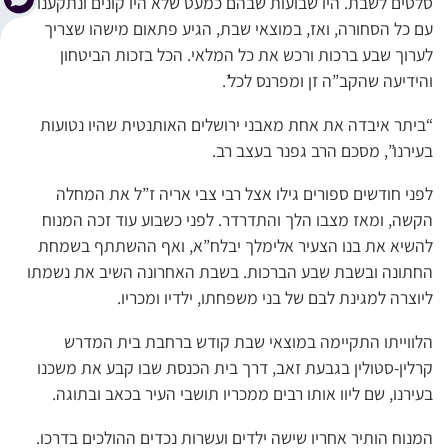
סלטים לשבת. היו שבועות שבהם כמעט שלא היו קונים ונתקענו
עם כל הסחורה, ואז, במוצאי שבת, הגיע פתאום מישהו שצריך
לערוך שבע ברכות ורכש את כל המלאי. הכל בזכות הביטחון
והידיעה שהקב”ה זן ומפרנס לכל’.
“ביתר איבדה את אחת מאבני ירושלים האותנטית שהיו נטועות
בעירנו”, מסכם הרב גפנר בעצב רב.
לפני חודשים ספורים גילו אצל רבי צבי אריה ז”ל את המחלה
הקשה, ומאז מצבו הלך והתדרדר. לפני כשבוע עוד זכה המנוח
להשיא את בנו הצעיר אלימלך יבלח”א, ואף ההשתתף בשמחת
החתונה ובשבת שבע הברכות. בשבת האחרונה השיב את נשמתו
ליוצרה למגינת לבם של בני משפחתו, ילדיו ומכריו.
הלווייתו התקיימה במוצאי שבת קודש ברחבת בית המדרש
קרלין-סטולין בגבעת זאב, דרך בית הכנסת שבו קבע את משכנו
בעירנו, שם ליוו אותו רבים ממכריו תושבי העיר בכאב ובתוגה.
המנוח הותיר אחריו שישה ילדים ועשרות נכדים ההולכים בדרכו.