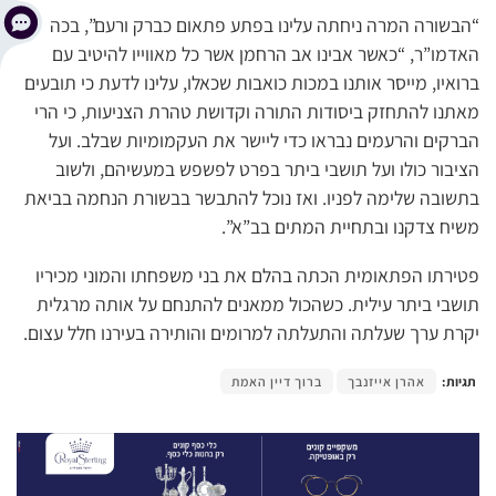
“הבשורה המרה ניחתה עלינו בפתע פתאום כברק ורעם”, בכה
האדמו”ר, “כאשר אבינו אב הרחמן אשר כל מאווייו להיטיב עם
ברואיו, מייסר אותנו במכות כואבות שכאלו, עלינו לדעת כי תובעים
מאתנו להתחזק ביסודות התורה וקדושת טהרת הצניעות, כי הרי
הברקים והרעמים נבראו כדי ליישר את העקמומיות שבלב. ועל
הציבור כולו ועל תושבי ביתר בפרט לפשפש במעשיהם, ולשוב
בתשובה שלימה לפניו. ואז נוכל להתבשר
בבשורת הנחמה בביאת
משיח צדקנו ובתחיית המתים בב”א”.
פטירתו הפתאומית הכתה בהלם את בני משפחתו והמוני מכיריו
תושבי ביתר עילית. כשהכול ממאנים להתנחם על אותה מרגלית
יקרת ערך שעלתה והתעלתה למרומים והותירה בעירנו חלל עצום.
תגיות:
אהרן אייזנבך
ברוך דיין האמת