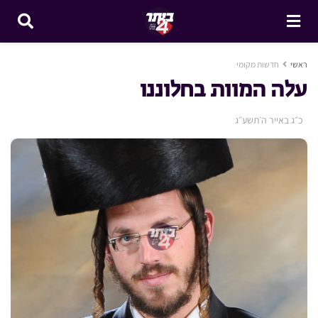
ראשי
חדשות מקומי
עלה המוות בחלוננו
כ״ג באייר ה׳תשע״ג