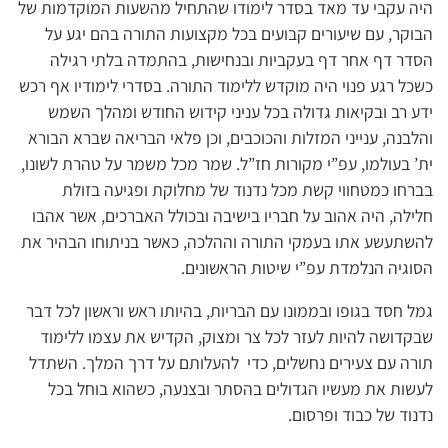
היה עקבי עד מאד בסדר לימודו שהתחיל מהשעות המוקדמות של
הבוקר, עם שיעורים קבועים בכל מקצועות התורה בהם יגע על
הסדר דף אחר דף בעקביות ובנחישות, בהתמדה בלתי רגילה
כשכל רגע פנוי היה מוקדש ללימוד התורה. בסדרי לימודיו אף רכש
ידע רב ובקיאות גדולה בכל עניני קידוש החודש ומהלך השמש
והלבנה, ענייני המזלות והכוכבים, וכן פלאי הבריאה שברא הבורא
ית’ בעולמו, עפ”י מקורות חז”ל. שמר מכל משמר על טהרת לשונו,
בברחו כמטחווי קשת מכל נדנוד של מחלוקת ופגיעה בזולת
חלילה, היה אהוב על חבריו בישיבה ובכולל האברכים, אשר אהבו
להשתעשע אתו בעמקי התורה וההלכה, כאשר בניתוחו הבהיר את
הסוגיה הנלמדת עפ”י שיטות הראשונים.
גמל חסד בגופו ובממונו עם הבריות, בהיותו ראש וראשון לכל דבר
שבקדושה להיות לעזר לכל צר ומצוק, הקדיש את עצמו ללימוד
תורה עם צעירים נחשלים, כדי להעלותם על דרך המלך. השתדל
לעשות את מעשיו הגדולים בהסתר ובצנעה, כשהוא בוחל בכל
נדנוד של כבוד ופרסום.