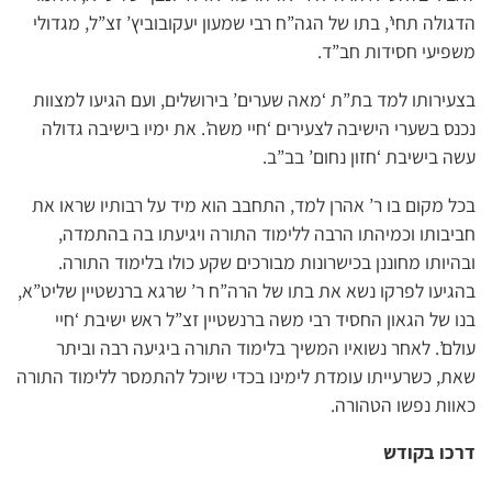
הדגולה תחי’, בתו של הגה”ח רבי שמעון יעקובוביץ’ זצ”ל, מגדולי
משפיעי חסידות חב”ד.
בצעירותו למד בת”ת ‘מאה שערים’ בירושלים, ועם הגיעו למצוות
נכנס בשערי הישיבה לצעירים ‘חיי משה’. את ימיו בישיבה גדולה
עשה בישיבת ‘חזון נחום’ בב”ב.
בכל מקום בו ר’ אהרן למד, התחבב הוא מיד על רבותיו שראו את
חביבותו וכמיהתו הרבה ללימוד התורה ויגיעתו בה בהתמדה,
ובהיותו מחוננן בכישרונות מבורכים שקע כולו בלימוד התורה.
בהגיעו לפרקו נשא את בתו של הרה”ח ר’ שרגא ברנשטיין שליט”א,
בנו של הגאון החסיד רבי משה ברנשטיין זצ”ל ראש ישיבת ‘חיי
עולם’. לאחר נשואיו המשיך בלימוד התורה ביגיעה רבה וביתר
שאת, כשרעייתו עומדת לימינו בכדי שיוכל להתמסר ללימוד התורה
כאוות נפשו הטהורה.
דרכו בקודש