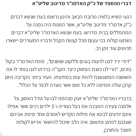
דברי ההספד של כ”ק האדמו”ר מדינוב שליט”א
רגעי השיא בלוויה מרובת הכאב והיגון נרשמו בעת שנשא דברים
כ”ק אדמו”ר מדינוב שליט”א, אשר המנוח היה נמנה על
המתפללים בבית מדרשו. בעת שנשא האדמו”ר שליט”א דברים
נשמעו קולות בכי עצום מכל קצוות הקהל ודבריו המעוררים יישארו
חרוטים עוד זמן רב.
“דודי ירד לגנו לרעות בגנים וללקוט שושנים”, פתח האדמו”ר בקול
בוכים, “הרי לנו כוונת הפסוק כיצד הקב”ה ברדתו לגנו בוחר לו את
השושנה המשגשגת להיות עמו במחיצתו. העיר ביתר הקריבה היום
קרבן עולה תמימה ללא כל מום אשר נועדה לכפר על הכלל”.
בדבריו האדמו”ר שליט”א זעק מנהמת לבו על גודל האסון, על
אלמנה צעירה המבכה את בעל נעוריה ו־5 ילדים רכים אשר אפילו
אינם יודעים לבטא את מילות הקדיש לאמרם אחר מיטת אביהם
שעזבם לפתע פתאום. איה הלב שיכול להישאר אדיש לקולות
השבר והחורבן.