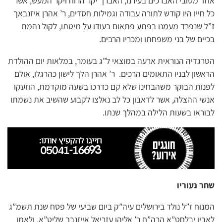
אחד מטובי האברכים בעירנו, האברך יקר הרוח ויקר המעש, אשר
כל חייו היו קודש לתורה עבודה וגמילות חסדים, ר’ אהרן איזנבאך
ז”ל שנפרד מעמנו בפתע פתאום בעודו על מיטתו, לקול נהמת
בכיים של בני משפחתו ומכריו הרבים.
הטרגדיה הנוראית ארעה במוצאי ל”ג בעומר, במלאות יום ההולדת
הראשון לבניו התאומים הרכים. ר’ אהרן הלך לישון כהרגלו, אולם
לפנות הבוקר משהבחינו שלא קם כדרכו בשעה מוקדמת, הוזעקו
אנשי ההצלה, אשר לדאבון כל לב נאלצו לקבוע שהשיב את נשמתו
לבוראו בשעות הלילה במהלך שנתו.
שחר נעוריו
המנוח ז”ל נולד בירושלים עיה”ק ביום שביעי של פסח שנת תשמ”ג
לאביו יבלחט”א הרה”ח ר’ אליהו עזריאל אייזנבך שליט”א, ולאמו