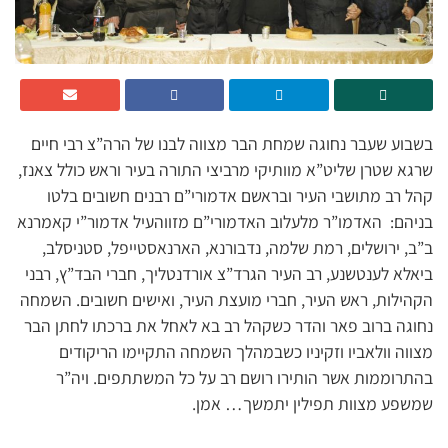
בשבוע שעבר נחוגה שמחת הבר מצווה לבנו של הרה”צ רבי חיים
שרגא שטרן שליט”א מוותיקי מרביצי התורה בעיר וראש כולל צאנז,
קהל רב מתושבי העיר ובראשם אדמורי”ם רבנים חשובים בלטו
בניהם: האדמו”ר מלעלוב האדמורי”ם מזווהעיל אדמור”י קאמרנא
ב”ב, ירושלים, רמת שלמה, נדבורנא, הארנאסטייפל, סטניסלב,
ביאלא לענטשנע, רב העיר הגרד”צ אורדנטליך, חברי הבד”ץ, רבני
הקהילות, ראש העיר, חברי מועצת העיר, ואישים חשובים. השמחה
נחוגה ברוב פאר והדר כשקהל רב בא לאחל את ברכתו לחתן הבר
מצווה וולאביו וזקיניו כשבמהלך השמחה התקיימו הריקודים
בהתרוממות אשר הותירו רושם רב על כל המשתתפים. ויה”ר
שמשפע מצוות תפילין יתמשך… אמן.