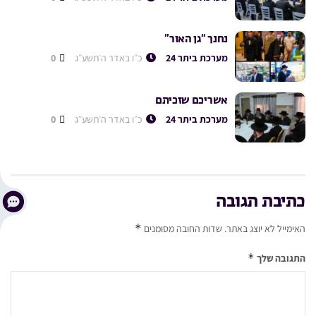
נחנך “גן האור”
מערכת ביתר 24
כ״ו באדר ה׳תשע״ג
0
אשריכם שזכיתם
מערכת ביתר 24
כ״ו באדר ה׳תשע״ג
0
כתיבת תגובה
*
האימייל לא יוצג באתר.
שדות החובה מסומנים
*
התגובה שלך