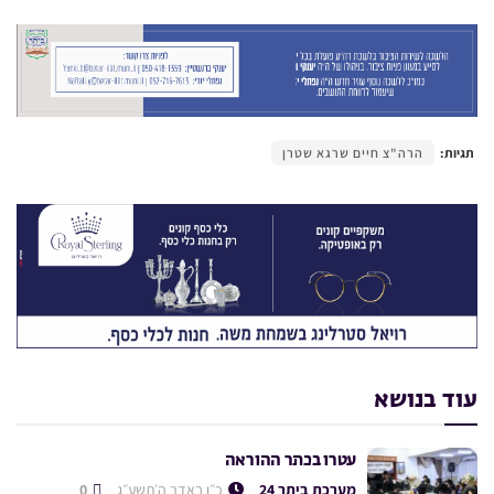
תגיות:
הרה"צ חיים שרגא שטרן
עוד בנושא
עטרו בכתר ההוראה
מערכת ביתר 24
כ״ו באדר ה׳תשע״ג
0