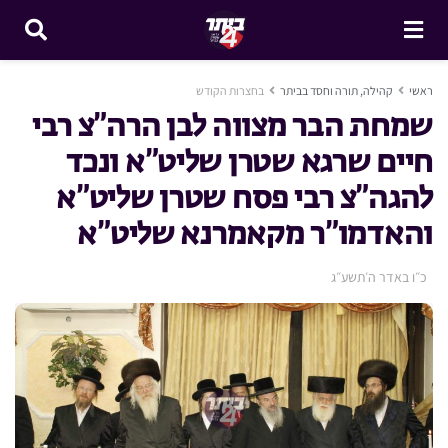
ראשי
קהילה, תורה וחסד בביתר
בחצרות הקודש
שמחת הבר מצווה לבן הרה”צ רבי
חיים שרגא שטרן שליט”א ונכד
להגה”צ רבי פסח שטרן שליט”א
והאדמו”ר מקאמרנא שליט”א
כ״ו באדר ה׳תשע״ג