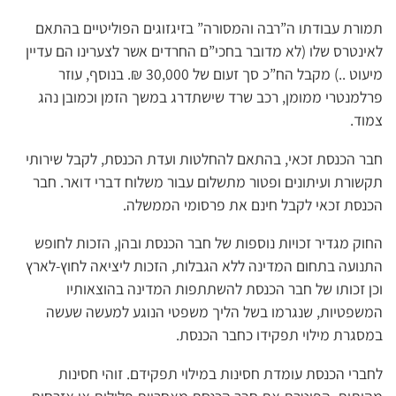
תמורת עבודתו ה”רבה והמסורה” בזיגזוגים הפוליטיים בהתאם
לאינטרס שלו (לא מדובר בחכי”ם החרדים אשר לצערינו הם עדיין
מיעוט ..) מקבל הח”כ סך זעום של 30,000 ₪. בנוסף, עוזר
פרלמנטרי ממומן, רכב שרד שישתדרג במשך הזמן וכמובן נהג
צמוד.
חבר הכנסת זכאי, בהתאם להחלטות ועדת הכנסת, לקבל שירותי
תקשורת ועיתונים ופטור מתשלום עבור משלוח דברי דואר. חבר
הכנסת זכאי לקבל חינם את פרסומי הממשלה.
החוק מגדיר זכויות נוספות של חבר הכנסת ובהן, הזכות לחופש
התנועה בתחום המדינה ללא הגבלות, הזכות ליציאה לחוץ-לארץ
וכן זכותו של חבר הכנסת להשתתפות המדינה בהוצאותיו
המשפטיות, שנגרמו בשל הליך משפטי הנוגע למעשה שעשה
במסגרת מילוי תפקידו כחבר הכנסת.
לחברי הכנסת עומדת חסינות במילוי תפקידם. זוהי חסינות