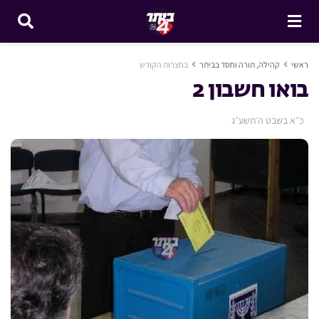
ראשי
קהילה, תורה וחסד בביתר
בחצרות הקודש
בואו חשבון 2
כ״א בשבט ה׳תשע״ג