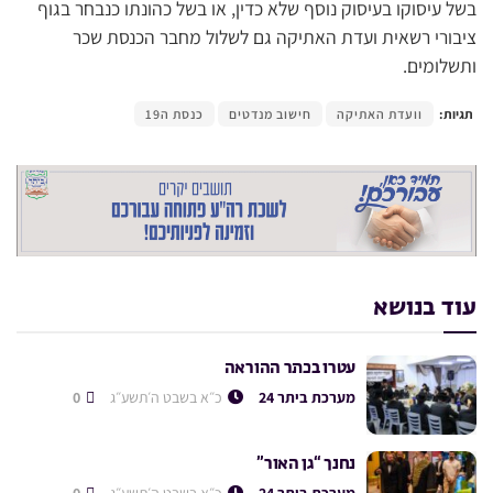
בשל עיסוקו בעיסוק נוסף שלא כדין, או בשל כהונתו כנבחר בגוף
ציבורי רשאית ועדת האתיקה גם לשלול מחבר הכנסת שכר
ותשלומים.
תגיות:
וועדת האתיקה
חישוב מנדטים
כנסת ה19
עוד בנושא
עטרו בכתר ההוראה
מערכת ביתר 24
כ״א בשבט ה׳תשע״ג
0
נחנך “גן האור”
מערכת ביתר 24
כ״א בשבט ה׳תשע״ג
0