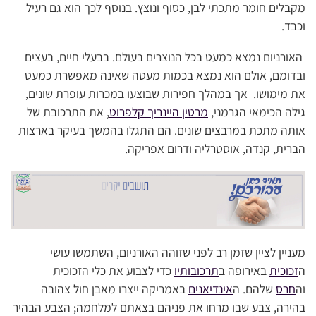
מקבלים חומר מתכתי לבן, כסוף ונוצץ. בנוסף לכך הוא גם רעיל
וכבד.
האורניום נמצא כמעט בכל הנוצרים בעולם. בבעלי חיים, בעצים
ובדומם, אולם הוא נמצא בכמות מעטה שאינה מאפשרת כמעט
את מימושו. אך במהלך חפירות שבוצעו במכרות עופרת שונים,
גילה הכימאי הגרמני,
מרטין היינריך קלפרוט
, את התרכובת של
אותה מתכת במרבצים שונים. הם התגלו בהמשך בעיקר בארצות
הברית, קנדה, אוסטרליה ודרום אפריקה.
מעניין לציין שזמן רב לפני שזוהה האורניום, השתמשו עושי
ה
זכוכית
באירופה ב
תרכובותיו
כדי לצבוע את כלי הזכוכית
וה
חרס
שלהם. ה
אינדיאנים
באמריקה ייצרו מאבן חול צהובה
בהירה, צבע שבו מרחו את פניהם בצאתם למלחמה; הצבע הבהיר