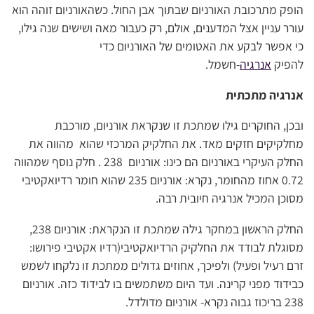
הופק מתרכובת האורניום שבתוך אבן החול. כשהאורניום זוהה הוא
עורר עניין אצל המדענים, אולם, רק כעבור מאה ושישים שנה גילו,
כי אפשר לבקע את האטומים של האורניום כדי
להפיק
אנרגיה
-חשמל.
אנרגיה מתכתית
ובכן, החוקרים גילו שמתכת זו שנקראת אורניום, מורכבת
מחלקיקים חזקים מאד. את החלקיק המרכזי שהוא מהווה את
החלק העיקרי באורניום הם כינו: אורניום 238 . חלק נוסף שמהווה
0.72 אחוז מהחומר, נקרא: אורניום 235 שהוא חומר רדיואקטיבי
מסוכן המכיל אנרגיה חיובית רבה.
החלק הראשון במחקר גילה שמתכת זו הנקראת: אורניום 238,
מסוגלת לבודד את החלקיק הרדיואקטיבי(רדיו אקטיבי פירושו:
זרם רעיל ופעיל) ולפיכך, אחוזים גדולים ממתכת זו נלקחו לשמש
כבידוד מפני קרינה. ועד היום משתמשים בו לבידוד כזה. אורניום
238 בריכוז גבוה נקרא- אורניום מדולדל.