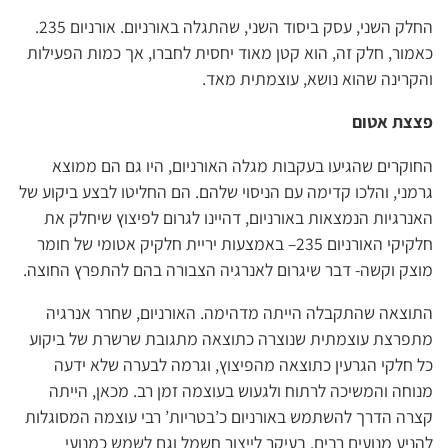
החלק השני, עסק ביסוד השני, שהתגלה באורניום. אורניום 235.
כאמור, חלק זה, הוא קטן מאוד יחסית לחברו, אך כמות הפעילות
והקרינה שהוא נושא, עוצמתית מאד.
פצצת אטום
החוקרים שהגיעו בעקבות מגלה האורניום, היו גם הם ממוצא
גרמני, והלכו קדימה עם הניסוי שלהם. הם החליטו לבצע ביקוע של
האנרגיות הנמצאות באורניום, דהיינו לגרום לפיצוץ שיחלק את
חלקיקי האורניום 235– באמצעות יריית חלקיק אטומי של חומר
מוצק וקשה- דבר שיגרום לאנרגיה הצבורה בהם להתפרץ החוצה.
התוצאה שהתקבלה הייתה מדהימה. האורניום, שחרר אנרגיה
מתפרצת עוצמתית שנוצרה כתוצאה מתגובת שרשרת של ביקוע
כל חלקי הגרעין כתוצאה מהפיצוץ, וגרמה לבערה שלא ידעה
מנוחה והמשיכה לרתוח ולגעוש בעוצמה זמן רב. מכאן, הייתה
קצרה הדרך להשתמש באורניום כ’בטריות’ רבי עוצמה המסוגלות
להניע מנועים רבים. בעיקר לייצור חשמל וגם לשמש כמנועי