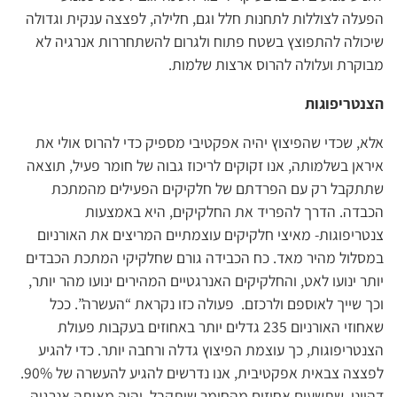
הפעלה לצוללות לתחנות חלל וגם, חלילה, לפצצה ענקית וגדולה
שיכולה להתפוצץ בשטח פתוח ולגרום להשתחררות אנרגיה לא
מבוקרת ועלולה להרוס ארצות שלמות.
הצנטריפוגות
אלא, שכדי שהפיצוץ יהיה אפקטיבי מספיק כדי להרוס אולי את
איראן בשלמותה, אנו זקוקים לריכוז גבוה של חומר פעיל, תוצאה
שתתקבל רק עם הפרדתם של חלקיקים הפעילים מהמתכת
הכבדה. הדרך להפריד את החלקיקים, היא באמצעות
צנטריפוגות- מאיצי חלקיקים עוצמתיים המריצים את האורניום
במסלול מהיר מאד. כח הכבידה גורם שחלקיקי המתכת הכבדים
יותר ינועו לאט, והחלקיקים האנרגטיים המהירים ינועו מהר יותר,
וכך שייך לאוספם ולרכזם. פעולה כזו נקראת “העשרה”. ככל
שאחוזי האורניום 235 גדלים יותר באחוזים בעקבות פעולת
הצנטריפוגות, כך עוצמת הפיצוץ גדלה ורחבה יותר. כדי להגיע
לפצצה צבאית אפקטיבית, אנו נדרשים להגיע להעשרה של 90%.
דהיינו, שתשעים אחוזים מהחומר שיתקבל, יהיה מאותה אנרגיה