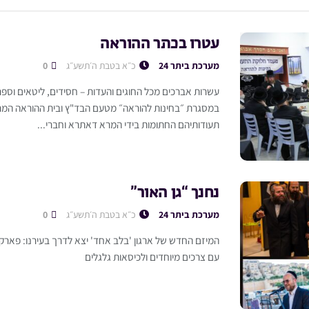
עטרו בכתר ההוראה
מערכת ביתר 24
כ״א בטבת ה׳תשע״ג
0
עשרות אברכים מכל החוגים והעדות – חסידים, ליטאים וספר
במסגרת ״בחינות להוראה״ מטעם הבד"ץ ובית ההוראה המרכ
תעודותיהם החתומות בידי המרא דאתרא וחברי...
נחנך “גן האור”
מערכת ביתר 24
כ״א בטבת ה׳תשע״ג
0
המיזם החדש של ארגון 'בלב אחד' יצא לדרך בעירנו: פארק יי
עם צרכים מיוחדים ולכיסאות גלגלים