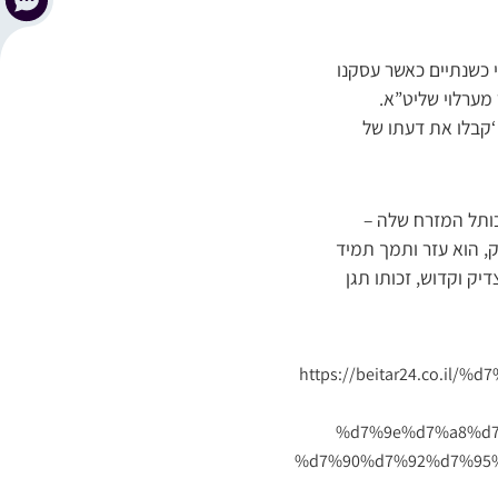
י כשנתיים כאשר עסקנו
מערלוי שליט”א.
קבלו את דעתו של
ותל המזרח שלה –
, הוא עזר ותמך תמיד
יק וקדוש, זכותו תגן
https://beitar24.co.il/
%d7%9e%d7%a8%d7
%d7%90%d7%92%d7%95