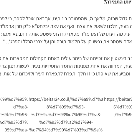
יותו התמירה?
ם גדול שכזה, מלאך ה’, שהסתובב בינותינו. אך זאת אוכל לספר, כי לפנ
בעיר, הלכנו לשאול את עצתו ואף את עצת יבלחט”א כ”ק מרן אדמו”ר 
דעת מה דעתו של האדמו”ר מסאדיגורה ומששמע אותה התבטא ואמר: ‘
אדם שמסר את נפשו הן על תלמוד תורה והן על צרכי הכלל והפרט’…”.
ובינשטיין את זכייתה של ביתר עילית באחת הקהילות המפארות את כ
עיר, המהווה את אחת מפנינות החמד החסידיות בעיר. לעשות רצון צדיק
 ומביע את שאיפתו כי זו תלך ותפרח לתפארת העיר ולזיכרונו של אותו צד
%d7%99%d7%95%
https://beitar24.co.il/%d7%a9%d7%a
https://beit
d7%a8-
8%d7%99%d7%93-
6%d7%9
%9b%d7%96-
%d7%9c%d7%93%d7%95%d7%a8-
%d7%9
%d7%93%d7%
%d7%93%d7%a2%d7%94-
95%d7%aa-
%d7%94%d7%90%d7%93%d7%9e%