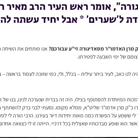
ורה”, אומר ראש העיר הרב מאיר רו
ת ל’שערים’ * אבל יחיד עשתה לה 
ק מרן האדמו”ר מסאדיגורה זי”ע עבורכם?
אנו פותחים את השיחה ה
יצומם של ימי השבעה לפטירתו.
ה לנו כאב, לעיר ביתר עילית – בכלל, ולי, כמי שזוכה לעמוד בראשה –
הזכות המיוחדת להסתופף בצילו. היה זה בברית שנערכה לנינו, בנו של ה
ורו כ”ק מרן אדמו”ר שליט”א, ממלא מקומו. נסעתי לבני ברק להשתתף 
 לי ששמע על הפשרת כמה מאות יחידות דיור בעירנו. הרבי הורה לי ל
כאשר הוא שופע מברכותיו שאצליח בכל דרכיי. הייתה זו לי כצוואה אחרו