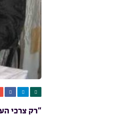
“רק צרכי העי