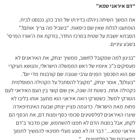
“דם איראני טמא”
את המשך השיחה ניהלנו בדירתו של הרב כהן. נכנסנו לבית.
הופתענו לגלות שאין שם כיסאות. “בשביל מה צריך אותם?”
הסבתא יושבת על שטיח במרכז החדר, בודקת את ה’אורז הפרסי’
בשבע עיניים.
“בניגון למה שמקובל לחשוב, ממשיך יצחק, את האיראנים לא
מעסיקים כ”כ איומיו של ראש הממשלה הישראלי, והנושא העיקרי
שם הוא הסכסוך הפנים ערבי שגובה שם קורבנות מדי יום”.
“בעולם”, אומר יצחק, “מקובל להסתכל על הקהילה המוסלמית
כקהילה אחת. בשטח זה שונה, אין שום קשר בין העם האיראני לעם
הטורקי למשל. כשטורקי רואה איראני הוא מתעב אותו בליבו לא
פחות מאת הישראלי. כדוגמה מציין יצחק שבעת האינתיפאדה
שיגרו האיראנים לפלסטינים סכומי כסף ומנות דם, את הכסף הם
לקחו, אבל במנות הדם לא חפצו להשתמש, שכן מדבור ב’דם
איראני טמא…’ דבר זה לא מונע מעלי חמינאי להמשיך לתמוך
במאבקם של הפלסטינים…”