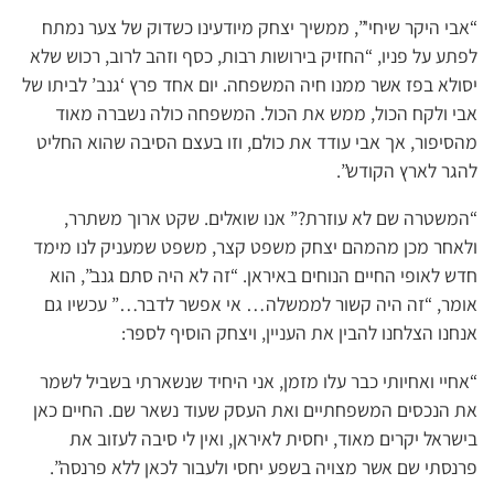
“אבי היקר שיחי'”, ממשיך יצחק מיודעינו כשדוק של צער נמתח
לפתע על פניו, “החזיק בירושות רבות, כסף וזהב לרוב, רכוש שלא
יסולא בפז אשר ממנו חיה המשפחה. יום אחד פרץ ‘גנב’ לביתו של
אבי ולקח הכול, ממש את הכול. המשפחה כולה נשברה מאוד
מהסיפור, אך אבי עודד את כולם, וזו בעצם הסיבה שהוא החליט
להגר לארץ הקודש”.
“המשטרה שם לא עוזרת?” אנו שואלים. שקט ארוך משתרר,
ולאחר מכן מהמהם יצחק משפט קצר, משפט שמעניק לנו מימד
חדש לאופי החיים הנוחים באיראן. “זה לא היה סתם גנב”, הוא
אומר, “זה היה קשור לממשלה… אי אפשר לדבר…” עכשיו גם
אנחנו הצלחנו להבין את העניין, ויצחק הוסיף לספר:
“אחיי ואחיותי כבר עלו מזמן, אני היחיד שנשארתי בשביל לשמר
את הנכסים המשפחתיים ואת העסק שעוד נשאר שם. החיים כאן
בישראל יקרים מאוד, יחסית לאיראן, ואין לי סיבה לעזוב את
פרנסתי שם אשר מצויה בשפע יחסי ולעבור לכאן ללא פרנסה”.