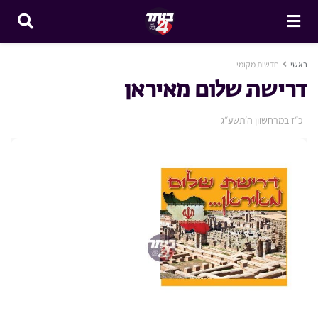
ראשי
חדשות מקומי
דרישת שלום מאיראן
כ״ז במרחשוון ה׳תשע״ג