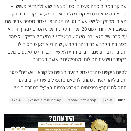
שביקר במקום כמה פעמים. כמו”כ בעיר שוש (להבדיל משושן –
שהיא המאדאן) נמצא קברו של דניאל הנביא, אך קבר זה רחוק
מאוד, מרחק של שש שעות נסיעה מטהראן. יצחק מספר שהיה שם
בפעם האחרונה לפני 20 שנה. הטקס השנתי המרכזי נערך דווקא
על קברו של הגאון רבי משה שרגא יזדי, שנחשב ל’צדיק’ של טהרן.
בסביבת הקבר עובר הנהר הקדוש, שיהודי איראן מיחסים לו
חשיבות רבה ונשגבה. ביום ההילולא של הרב יזדי מתאספים כולם
בקסבר נושאים תפילות ומתפללים לישועה הקרובה.
לסיום ביקשנו מהרב יצחק להעביר בשם כל קוראי “שערים” מסר
חשוב ליהודי אירן. מסרנו לו שאנו מתפללים שתתקיים בהם
התפילה “וקבץ נפוצותינו מארבע כנפות הארץ” במהרה בימינו.
תגיות:
איראן
קבר מרדכי ואסתר
קהילה יהודית באיראן
שיראז