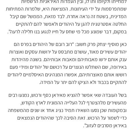
למחייתו ולקיומו ותו לו, ובין העמדות האיראניות הרשמיות
שמתפרסמות על ידי העיתונות. המציאות היא, שלמרות המתיחות
המדינית, בשטח זה נראה אחרת. לבד מזאת, הממשל שם קיבל
החלטה אסטרטגית להגן על היהודים ולאפשר להם להתקיים
במקום, דבר שמונע מכל מי שחס על חייו לנגוע בנו חלילה לרעה”.
כאן מוסיף יצחק פרק חשוב: “רוב רובם של היהודים בפרס הם
יהודים עשירים מאוד, עושרם מתבסס על ירושות עסקים ואוצרות
ענק אותם ירשו מאבותיהם ומאבות אבותיהם. בשונה מהיהדות
באירופה, שם השתלטו הנוצרים על רכושם של יהודים ומידי פעם
רוששו אותם מאוצרותיהם, אפשרו המנהיגים האיסלמיים ליהודים
להתקיים בכבוד ולא הציקו להם יתר על המידה.
בשל העובדה שאי אפשר להוציא מאיראן כסף ורכוש, נמנעו רבים
מהעשירים מלהצטרף לגל העלייה ההמונית לארץ הקודש,
ובמקומות שכן נסעו השאירו תמיד נציג אחד או שנים מהמשפחה
כדי לשמור על הרכוש. זאת הסיבה לכך שהיהודים הנמצאים
באיראן מסרבים לעזוב”.