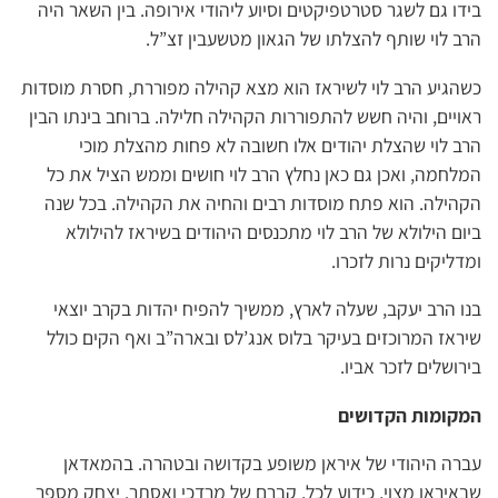
בידו גם לשגר סטרטפיקטים וסיוע ליהודי אירופה. בין השאר היה
הרב לוי שותף להצלתו של הגאון מטשעבין זצ”ל.
כשהגיע הרב לוי לשיראז הוא מצא קהילה מפוררת, חסרת מוסדות
ראויים, והיה חשש להתפוררות הקהילה חלילה. ברוחב בינתו הבין
הרב לוי שהצלת יהודים אלו חשובה לא פחות מהצלת מוכי
המלחמה, ואכן גם כאן נחלץ הרב לוי חושים וממש הציל את כל
הקהילה. הוא פתח מוסדות רבים והחיה את הקהילה. בכל שנה
ביום הילולא של הרב לוי מתכנסים היהודים בשיראז להילולא
ומדליקים נרות לזכרו.
בנו הרב יעקב, שעלה לארץ, ממשיך להפיח יהדות בקרב יוצאי
שיראז המרוכזים בעיקר בלוס אנג’לס ובארה”ב ואף הקים כולל
בירושלים לזכר אביו.
המקומות הקדושים
עברה היהודי של איראן משופע בקדושה ובטהרה. בהמאדאן
שבאיראן מצוי, כידוע לכל, קברם של מרדכי ואסתר. יצחק מספר