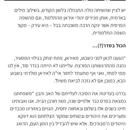
יש לציין שהשיחה כולה התנהלה בלשון הקודש, בשילוב מילים
בארמית, אותן מכירים יהודי איראן מהתלמוד, וגם מהשפה
הפרסית אשר ינקה הרבה משכנתה בבל – היא עירק – מקור
השפה התלמודית.
הכול בסדר(?)…
“הגענו לכאן לפני כשבוע, מאיראן, פתח יצחק בגילוי המסעיר,
נהנה מהתרגשותנו הפורצת. עלייתנו לא הייתה בגדר סוד, אין לנו
ממי לפחד, ואני אף מתעתד לחזור אי”ה לאיראן מולדתי בשבוע
הבא, כמובן אם לא נזכה לביאת משיח”.
בררנו בעדינות את הסיבה לעלייתם של האב והבן: “משפחתנו
נמצאת בפרס כבר אלפיים שנה, מאז חורבן הבית. אנו ואבותינו
חיינו בשנים אלו בשלום ובאחווה יחסית, הגויים באזורינו מכבדים
ומעריכים את היהודים ובטוחים שמקור הצלחתם הוא דווקא
היהודים ה’מבורכים’. אלא שיש להבדיל בין המון העם, הדואג