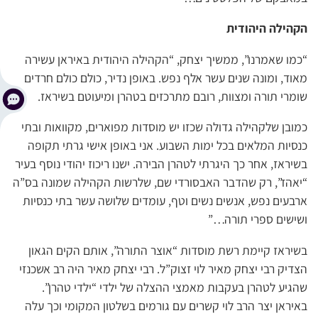
הקהילה היהודית
“כמו שאמרנו”, ממשיך יצחק, “הקהילה היהודית באיראן עשירה
מאוד, ומונה שנים עשר אלף נפש. באופן נדיר, כולם כולם חרדים
שומרי תורה ומצוות, רובם מתרכזים בטהרן ומיעוטם בשיראז.
כמובן שלקהילה גדולה שכזו יש מוסדות מפוארים, מקוואות ובתי
כנסיות המלאים בכל ימות השבוע. אני באופן אישי גרתי תקופה
בשיראז, אחר כך היגרתי לטהרן הבירה. ישנו ריכוז יהודי נוסף בעיר
“יאהז”, רק שהדבר האבסורדי שם, שלרשות הקהילה שמונה בס”ה
ארבעים נפש, אנשים נשים וטף, עומדים שלושה עשר בתי כנסיות
ושישים ספרי תורה…”
בשיראז קיימת רשת מוסדות “אוצר התורה”, אותם הקים הגאון
הצדיק רבי יצחק מאיר לוי זצוק”ל. רבי יצחק מאיר היה רב אשכנזי
שהגיע לטהרן בעקבות מאמצי ההצלה של ילדי “ילדי טהרן”.
באיראן יצר הרב לוי קשרים עם גורמים בשלטון המקומי וכך עלה