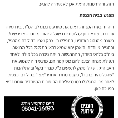
הזה, וההזדמנות הזאת אכן לא איחרה להגיע.
מפגש בבית הכנסת
היה זה בעת המנחה, ראינו את מיודעינו נכנס לביהמ”ד, בידו סידור
עב כרס, מוביל בחן עגלת נכים כשעליה יהודי מבוגר – אביו שיחי’.
בשונה מהנהוג באזורינו, התפללו ר’ יצחק ואביו בקול רם מהרגיל,
ובהגייה מיוחדת. ה’אמן יהא שמיא רבא’ התגלגל בכל מבואות
ביה”כ בלהט מיוחד, ההתרגשות הייתה ניכרת בכל מילה. לאחר
תפילת מנחה הצענו להם כוס קפה חם. מרגש היה לשמוע את
האב הזקן, שגילו נושק לתשעים כ”י, מברך בקול ובהתלהבות
“שהכל נהיה בדברו”, כשבנו מחרה אחריו “אמן” בקול רם. כצפוי,
לאחר מכן התגלגלו כמו מאיליהם הסיפורים המיוחדים אותם נביא
בפניכם כאן.