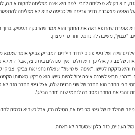
רגנת, היא רק לא מצליחה להבין למה היא אינה מצליחה לחקות אותה, ל
על הספה מצטברת תדיר ערימה של כביסה שהיא לא מצליחה להתפטר
היא אומרת שהרופא ראה את החתך והוא אמר שהדבקה תספיק. ברוך ד’.
. “מצוין”, משיבה לה נחמי. יותר מדי מצוין.
לדים שלה ושל גיטי פונים לחדר הילדים המבריק צביקי אומר שאמא 
ות של צביקי, אולי כך היא תלמד איך מנהלים בית נוצץ, אבל היא לא 
 והיא נזקקת לטישו. “איפה יש טישו?” שואלת נחמי את צביקי. צביקי
 “זהבי, תראי לשכנה איפה יכול להיות טישו הוא מבקש מאחותו הקטנה
מי חצי החדר הוא החדר של שני הבנים שלה, אצל גיטי החדר הזה לא 
חת זהבי את החדר ומסבירה לנחמי שזה ‘חדר הבלגן’.
ינה שהילדים של גיטי מכירים את המילה הזו, אבל כשהיא נכנסת לחדר
ול העיניים, כזה בלגן שמעודה לא ראתה.