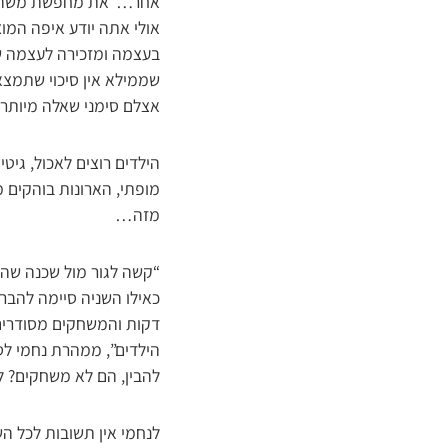
אחר…”את מחפשת משהו?” מ
אולי אתה יודע איפה המוצ
בעצמה ומזכירה לעצמה שע
שממילא אין סיכוי שתמצא, 
אצלם סימני שאלה מיותרי
הילדים רוצים לאכול, גי
מופתי, הארונות בוהקים מ
מזה…
“קשה לגור מול שכנה שהב
כאילו השניה סיימה להבר
דקות והמשחקים מסודרים 
הילדים”, ממהרת נחמי לס
להבין, הם לא משחקים? ל
לנחמי אין תשובות לכל ה