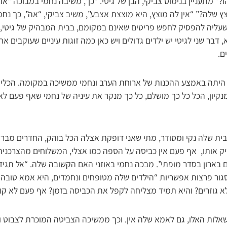
תעניין בנימוס צביקי, הבן של גיטי. “כן”, משיבה נחמי במבוכה “א
ץ שלה?” “אין לה מוצץ, היא מוצצת אצבע”, משיב צביקי, “אה”, כך נחמ
ליה להפסיק לחפש פריטים שאינם במקומם, בבית המבהיק של גיטי, ד
דבר שני לגיטי יש ילדים גדולים ויש כאן כמה זוגות עיניים שעוקבים א
ם.
טי היתה באמצע ההכנות של ארוחת הערב ונחמי ממשיכה במקומה. הכלי
נקיון, הכל כל כך מושלם, כל כך מנקר את עיניה של נחמי שאף פעם לא
ית שלה נקי ומסודר, מתי שאני דופקת אצלה הכל בוהק, החדרים מבר
יק אותו, אף פעם אין כביסה על הספה כמו אצלי, המשלוחים מהצרכניה
בארון בסדר מופתי”. מבכה נחמי באוזני האם הקשובה שלה. “אל תגידי
גור פרצות אפשריות “הילדים שלה מטופחים ונחמדים, היא אמא טובה ו
א גוזרים? והיא תמיד מצליחה לקפל את הכביסה בזמן? אף פעם לא קו
שאלות האלו, גם לאמא שלה אין. וכך ממשיכה הצביטה המוכרת לצבוט 