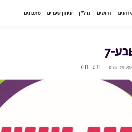
רועים
דרושים
נדל”ן
עיתון שערים
מתכונים
בע-7
0
0
קטואלי
,
נשים