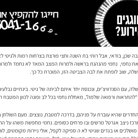
 שכן, בודאי, אבל רותי בת השנה וחצי פורצת בצרחות רמות ולגיטי לא 
 את נחמי, נחמי מהנהנת בראשה ולמרות המצב המאד לא נחמד ולמר
י שלה, שוב לופתת את לבה הצביטה הזו, המוכרת כל כך.
ה, עם הסנדוויצ’ים, ונכנסת יחד איתם לביתה של גיטי. בינתיים נבלעים 
התראות ורפואה שלמה”, מאחלת נחמי בכל לב ופונה לכוון המטבח ה
חדרים שהיא עוברת על פניהם, בדרכה למטבח, נוצצים. מעם השולחן ב
רכז ניצב אגרטל מרשים ובו פרחים כסופים. נחמי מחפשת משהו על הרצ
לכים או בגדים שגיטי לא ה ספיקה לקפל, אולי ניירות מקומטים, לורד