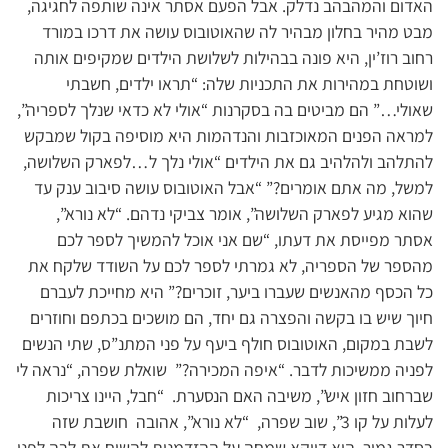
האדום והמהבהב נדלק. אבל הפעם אסתר אינה שותפה לחגיגה,
מבט מהיר בחלון מבהיר לה שהאוטובוס עושה את דרכו במורד
רחוב רוז’ין, היא פונה בבהילות לשלושת הילדים שמקיפים אותה
ושוטחת במהירות את התכניות שלה: “תראו ילדים, חשבתי
שאולי…” הם מביטים בה בסקרנות “אולי לא כדאי שנלך לספריה”,
למראה הפנים המאוכזבות והנדהמות היא מוסיפה בקול שמבקש
להתלהב ולהלהיב גם את הילדים “אולי נלך ל…לפארק השלושה,
למשל, מה אתם אומרים?” “אבל האוטובוס עושה סיבוב ענק עד
שהוא מגיע לפארק השלושה”, אומר צביקי נדהם. “לא נורא”,
אסתר מפייסת את דעתו, “שם אני אוכל להמשיך לספר לכם
מהספר של הספריה, לא גמרתי לספר לכם על השודד שלקח את
כל הכסף מהאנשים שעברו ביער, זוכרים?” היא מחייכת לעברם
חיוך שיש בו בקשה והפצרה גם יחד, הם מושכים בכתפם וחוזרים
לשבת במקום, האוטובוס חולף ביעף על פני המתנ”ס, שתי הנשים
לפניה ממשיכות לדבר. “איפה המכירה?” שואלת שפרה, “נראה לי
שברחוב חזון איש”, משיבה האם הנסערת. “חבל, היינו צריכות
לעלות על קו 3”, שוב שפרה, “לא נורא”, אהובה חושבת שזה
בסדר גמור, היא דווקא שמחה על ההזדמנות להשיח את לבה לפני