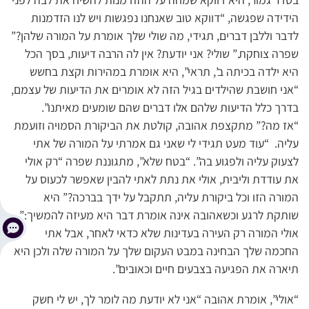
הידידה שפגשה, “דווקא טוב שאנחנו נפגשות ויש לנו הזדמנות
לדבר וללבן דברים, תגידי, מה שולי שלך אומרת על המורה שלהן?”
שפרה צוחקת.” שולי? אני יודעת? אין לה הרבה דיעות, בסך הכל
היא ילדה בכיתה ב’, תראי”, היא אומרת במהירות וקצת בחשש
“אני חושבת שהילדים בגיל הזה לא אומרים את הדיעות של עצמם,
בדרך כלל הדיעות שלהם אלו דברים שהם שומעים מאיתנו”.
“אז מה?” מתקצפת אהובה, קולטת את הביקורת הסמויה וזועמת
עליה. “עוד מעט תגידי לי שאני גם אמרתי על המורה של אתי
לצעוק עליה ולפגוע בה”. “בטח שלא”, מתגוננת שפרה “רק אולי
את עודדת וליבית, אולי את נתת לאתי להבין שאפשר לכעוס על
המורה הזו וכל ביקורת עליה, תתקבל על ידך בברכה?” היא
שותקת לרגע וכשאהובה אינה אומרת דבר היא מעיזה להמשיך:”
אולי המורה רק העירה בעדינות שלא כדאי לאחר, אבל אתי
החכמה שלך הבחינה במבט העקום שלך על המורה שלה ולכן היא
תיארה את הפגיעה בצבעים חיים וכאובים”.
“אולי”, אומרת אהובה “אני לא יודעת מה לומר לך, יש לי חשק