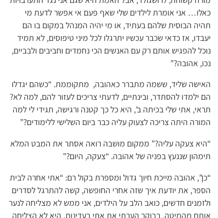
כאלו… אני אומרת לילדים שלי שאף פעם אי אפשר לדעת מי
תהיה הבוסית שלהם בעתיד, או מי יהיה המנהל במקום בו הם
יעבדו, אז כדאי שכבר עכשיו יתרגלו לכל מיני טיפוסים, לא תמיד
נוכל להפגיש אותם רק עם האנשים הכי נחמדים וחביבים ולבביים,
נכו, אהובה?”
האישה שליד, ששמה מתברר כאהובה, מתקוממת. “כשהם יגדלו
הם ילמדו להסתדר, ובינתיים, לדעתי צריכים לעזור להם, למה לא?
תראי, אתי שלי בכיתה ב’, היא כל כך קטנה ורגישה, תגידי לי למה
המורה היתה צריכה לצעוק עליה כבר ביום השלישי ללימודים?”
“היא צעקה עליה?” ממקום מושבה רואה אסתר את המבט המלא
תימהון שננעץ בפניה של אהובה. “צעקה, היום?”
“כן”, אהובה מייכת חיוך גדול ומספרת בקול רם: “אתי אחרה לבית
הספר, את יודעת איך שזה אחרי החופשה, קשה להתרגל לסדרים
ולזמנים חדשים, כואב הלב על הילדים, אני ממש לא מצליחה לנער
אותם מהמיטה. בבוקר הערתי את אתי בעדינות, היא לא הצליחה