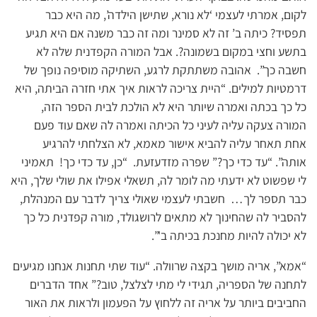
לקום, אמרתי לעצמי ‘לא נורא, שתישן הילדה’, מה היא כבר
תפסיד? כיתה ב’ זה לא סמינר ומה זה כבר משנה אם היא תגיע
בתשע וחצי במקום בשמונה?. אבל המורה הקפדנית שלה לא
חשבה כך”. אהובה משתתקת לרגע, השתיקה מוסיפה נופך של
דרמטיות למילים. “היית צריכה לראות איך אתי חזרה הביתה, היא
כל כך בכתה ואמרה שיותר היא לא הולכת לבית הספר הזה,
המורה צעקה עליה לעיני כל הכיתה ואמרה לה שאם עוד פעם
אחת תאחר עליה להביא אישור מאמא, לא הצלחתי להרגיע
אותה”. “עד כדי כך?” שפרה מזדעזעת. “כן, עד כדי כך! תאמיני
לי שפשוט לא ידעתי מה לומר לה, תשאלי אפילו את שולי שלך, היא
כבר תספר לך… חשבתי לעצמי שאולי צריך לדבר עם המנהלת,
להסביר לה שהחינוך לא מתאים לרושגולד, מורה קפדנית כל כך
לא יכולה להיות מחנכת בכיתה ב'”.
“אמא”, אריה מושך בקצה שרוולה. “עוד שתי תחנות אנחנו מגיעים
לתחנה של הספריה, תגידי לי מתי לצלצל, טוב?” אחד הדברים
החביבים ביותר על אריה זה ללחוץ על הפעמון ולראות את האור