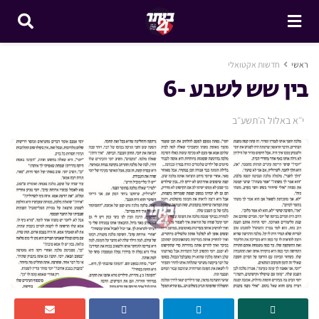
ראשי
חדשות אקטואלי
בין שש לשבע -6
י״א באלול ה׳תשע״ב