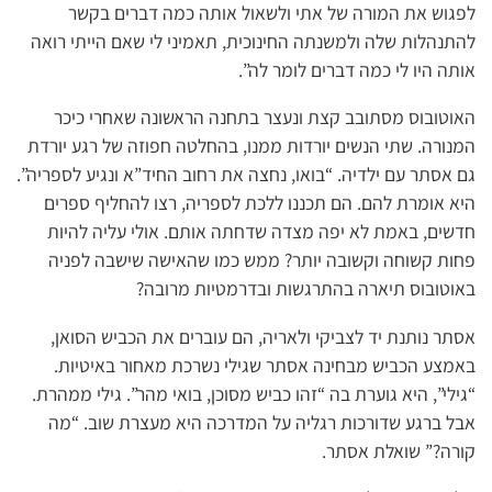
לפגוש את המורה של אתי ולשאול אותה כמה דברים בקשר
להתנהלות שלה ולמשנתה החינוכית, תאמיני לי שאם הייתי רואה
אותה היו לי כמה דברים לומר לה”.
האוטובוס מסתובב קצת ונעצר בתחנה הראשונה שאחרי כיכר
המנורה. שתי הנשים יורדות ממנו, בהחלטה חפוזה של רגע יורדת
גם אסתר עם ילדיה. “בואו, נחצה את רחוב החיד”א ונגיע לספריה”.
היא אומרת להם. הם תכננו ללכת לספריה, רצו להחליף ספרים
חדשים, באמת לא יפה מצדה שדחתה אותם. אולי עליה להיות
פחות קשוחה וקשובה יותר? ממש כמו שהאישה שישבה לפניה
באוטובוס תיארה בהתרגשות ובדרמטיות מרובה?
אסתר נותנת יד לצביקי ולאריה, הם עוברים את הכביש הסואן,
באמצע הכביש מבחינה אסתר שגילי נשרכת מאחור באיטיות.
“גילי”, היא גוערת בה “זהו כביש מסוכן, בואי מהר”. גילי ממהרת.
אבל ברגע שדורכות רגליה על המדרכה היא מעצרת שוב. “מה
קורה?” שואלת אסתר.