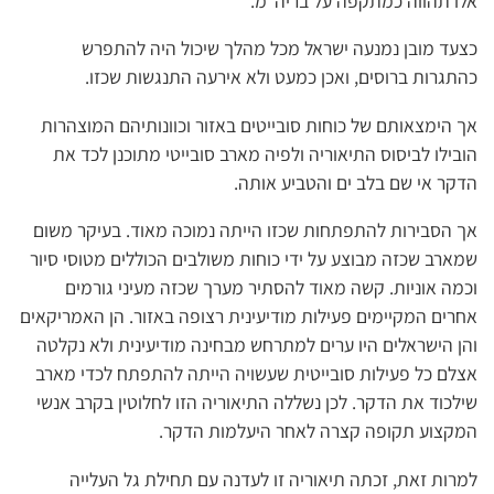
אלו תהווה כמתקפה על בריה”מ.
כצעד מובן נמנעה ישראל מכל מהלך שיכול היה להתפרש
כהתגרות ברוסים, ואכן כמעט ולא אירעה התנגשות שכזו.
אך הימצאותם של כוחות סובייטים באזור וכוונותיהם המוצהרות
הובילו לביסוס התיאוריה ולפיה מארב סובייטי מתוכנן לכד את
הדקר אי שם בלב ים והטביע אותה.
אך הסבירות להתפתחות שכזו הייתה נמוכה מאוד. בעיקר משום
שמארב שכזה מבוצע על ידי כוחות משולבים הכוללים מטוסי סיור
וכמה אוניות. קשה מאוד להסתיר מערך שכזה מעיני גורמים
אחרים המקיימים פעילות מודיעינית רצופה באזור. הן האמריקאים
והן הישראלים היו ערים למתרחש מבחינה מודיעינית ולא נקלטה
אצלם כל פעילות סובייטית שעשויה הייתה להתפתח לכדי מארב
שילכוד את הדקר. לכן נשללה התיאוריה הזו לחלוטין בקרב אנשי
המקצוע תקופה קצרה לאחר היעלמות הדקר.
למרות זאת, זכתה תיאוריה זו לעדנה עם תחילת גל העלייה