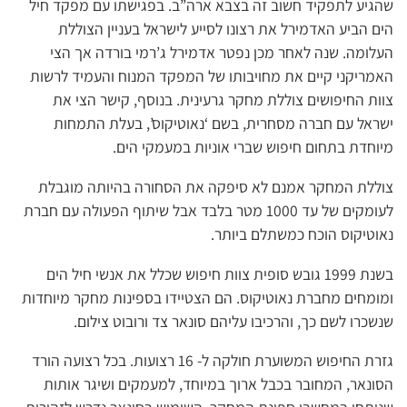
שהגיע לתפקיד חשוב זה בצבא ארה”ב. בפגישתו עם מפקד חיל
הים הביע האדמירל את רצונו לסייע לישראל בעניין הצוללת
העלומה. שנה לאחר מכן נפטר אדמירל ג’רמי בורדה אך הצי
האמריקני קיים את מחויבותו של המפקד המנוח והעמיד לרשות
צוות החיפושים צוללת מחקר גרעינית. בנוסף, קישר הצי את
ישראל עם חברה מסחרית, בשם ‘נאוטיקוס’, בעלת התמחות
מיוחדת בתחום חיפוש שברי אוניות במעמקי הים.
צוללת המחקר אמנם לא סיפקה את הסחורה בהיותה מוגבלת
לעומקים של עד 1000 מטר בלבד אבל שיתוף הפעולה עם חברת
נאוטיקוס הוכח כמשתלם ביותר.
בשנת 1999 גובש סופית צוות חיפוש שכלל את אנשי חיל הים
ומומחים מחברת נאוטיקוס. הם הצטיידו בספינות מחקר מיוחדות
שנשכרו לשם כך, והרכיבו עליהם סונאר צד ורובוט צילום.
גזרת החיפוש המשוערת חולקה ל- 16 רצועות. בכל רצועה הורד
הסונאר, המחובר בכבל ארוך במיוחד, למעמקים ושיגר אותות