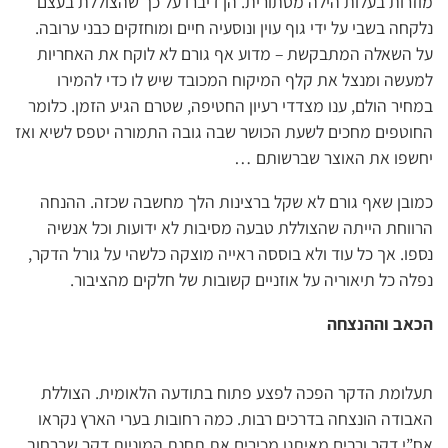
מוזרות בעלות הילה מסתורית. הן דיברו על כך שהצוללת בעצם
נלקחה בשבי על ידי גוף עוין ונוסעיה חיים ומוחזקים כבני ערובה.
על השאלה המתבקשת – מדוע אף גורם לא לוקח את האחריות
למעשה ומנצל את קלף המיקוח המכובד שיש לו כדי להמירו
במחיר הולם, ענו מצדדי רעיון החטיפה, שטרם הגיע הזמן. כלומר
החוטפים מחכים לשעת הכושר שבה גובה התמורה יטפס לשיא ואז
יחשפו את האוצר שברשותם …
כמובן שאף גורם לא שקל ברצינות הלך מחשבה שכזה. ההנחה
הרווחת הייתה שהצוללת טבעה מסיבות לא ידועות וכל אנשיה
נספו. אך כל עוד ולא בוססה ראייה מוצקה כלשהי על גורל הדקר,
נפלה כל תיאוריה על אוזניים קשובות של חלקים מהציבור.
הכאב וההנצחה
תעלומת הדקר הפכה לפצע פתוח בתודעה הלאומית. הצוללת
האבודה הונצחה בדרכים רבות. כמה רחובות בערי הארץ נקראו
אח”י דקר ורבים מאיתנו מכירים את תחנת המוניות דקר שברחוב