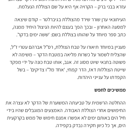
עזרא בבני ברק – הקרויה אף היא על שם הצוללת הנעלמת.
העיתונאי ערן שורר שירד מהצוללת בגיברלטר – קודם שיצאה
למסעה האחרון – ובכך הפך בעצם להיות הניצול היחיד ממנה,
כתב ספר מיוחד על שהותו בצוללת בשם: ‘ששה ימים בדקר’.
מעניין במיוחד תיאורו על טבח הצוללת, רס”ל אברהם עטרי ז”ל,
שהצליח לשמור על כשרות מליאה במטבח הדקר – משימה לא
פשוטה בתנאי שיוט מסוג זה. אגב, אותו טבח כונה על ידי מפקד
שייטת הצוללות דאז, הדר קמחי, ‘אחד מל”ו צדיקים’ – בשל
הקפדתו על ענייני היהדות.
ממשיכים לחפש
ההחלטה הרשמית על טביעתה המשוערת של הדקר לא עצרה את
החיפושים אחרי הצוללת האבודה. האמצעים המוגבלים שהיו בידי
חיל הים באותם ימים לא אפשרו אמנם חיפוש של ממש בקרקעית
הים, אך כל כיוון חקירה נבדק בקפידה.