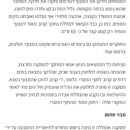
המומחים פירקו את המצוף לגורמים וחקרו את חלקיו. הסתבר
שהוא נפגע בכמה מקומות. גליל הפח נבקע וחדרו מים לתוכו,
אנטנת המשדר נקצצה, ארבעה מחזירי אור נעלמו ואובחנו נזקים
נוספים. כמו כן, כבל הקישור לצוללת נחתך קרוב מאוד למצוף
והותיר רק קטע קצר של כ- 65 ס”מ.
החוקרים התעמקו גם ביצורים האורגניים שקיננו במצוף: תולעים,
צדפות ועוד.
מניתוח כל הממצאים הגיעו אנשי המחקר למסקנה נחרצת,
שהוכחה כשגויה לחלוטין כעבור שנים, שהדקר נמצאת במים
רדודים קרוב לחוף המצרי. כלומר, די קרוב להיכן שהמצוף נמצא.
מסקנה זו סתרה לחלוטין את הדו”ח שהנפיק חיל הים מיד לאחר
ההיעלמות ובו נקבע שהצוללת אבדה בסמיכות לנתיב השייט
המקורי שלה – רחוק מאוד מהחוף המצרי.
מבוי סתום
מסקנה אומללה זו נתנה ביסוס מחודש לתיאוריית ההטבעה על ידי