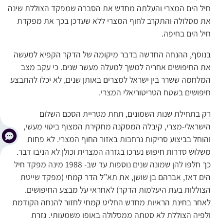
חיל הים המצרי והעלתה מחדש את הסברה שמפקד הצוללת שינה
את מסלולה והתקרב לחוף המצרי ללא שעדכן בכך את מפקדת
חיל הים בחיפה.
בנוסף, ההנחה החדשה בדבר מיקומה של הדקר הקפיא למעשה
את החיפושים אחריה למשך למעלה מעשר שנים. כי עקב מצב
המלחמה ששרר בין ישראל למצרים באותן שנים, לא יכלו להתבצע
חיפושים בשטח הטריטוריאלי המצרי.
רק בתחילת שנות השמונים, תחת מטריית הסכם השלום
הישראלי-מצרי, קיבלה המסקנה מחקירת המצוף ביטוי מעשי,
והוחל בביצוע סריקות נרחבות באזור החוף המצרי. לא פחות
משלוש סדרות חיפוש נערכו בגזרה המצרית וכולן לא הניבו דבר.
כך חלפו להן שמונה שנים נוספות עד שב- 1988 מינה מפקד חיל
הים דאז, אברהם בן שושן, את תא”ל הדר קמחי (מפקד שייטת
הצוללות בעת היעלמות הדקר) לאחראי על מבצע החיפושים.
לאחר בחינת הראיות מחדש החליט קמחי לחזור להנחה הקודמת
ולפיה הצוללת לא סטתה ממסלולה באופן משמעותי. גזרת