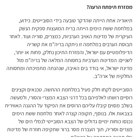
ממזרח תיפתח הרעה?
תיאוריה אחת הייתה שהדקר טובעה בידי הסובייטים. כידוע,
במלחמת ששת הימים הייתה ברית המועצות ספקית הנשק
העיקרית של מדינות האויב הערביות, כמצרים, סוריה ועוד. לאחר
תבוסת הערבים במלחמה זו ניתקה בריה”מ את קשריה
הדיפלומטיים עם ישראל, והמזרח התיכון נחלק, פחות או יותר,
לשניים: המדינות הערביות בחסותה המלאה של בריה”מ מול
מדינת ישראל, אי בודד בים האיבה, שנהנתה מתמיכתה ומחסותה
החלקית של ארה”ב.
הסובייטים לקחו חלק פעיל במלחמת ההתשה. טכנאים וקצינים
רוסיים רושתו לאלפיהם בכל דרגי הצבא המצרי והסורי, ולמעשה
בשלב מסוים קיבלו עליהם הרוסים את הפיקוד על ההגנה האווירית
בצבאות אלו. בנוסף, תקופה קצרה לאחר מלחמת ששת הימים
נכנסו כוחות ימיים גדולים של הצבא הסובייטי לנמלי הים של
מצרים וסוריה, תוך העברת מסר ברור שתקיפה חוזרת של מדינות