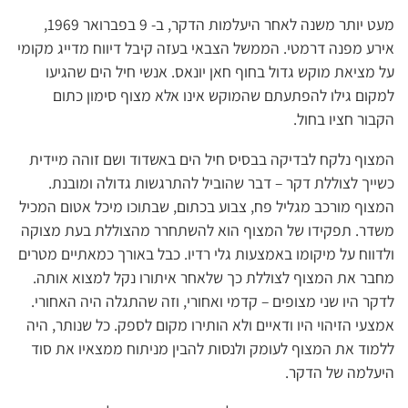
מעט יותר משנה לאחר היעלמות הדקר, ב- 9 בפברואר 1969,
אירע מפנה דרמטי. הממשל הצבאי בעזה קיבל דיווח מדייג מקומי
על מציאת מוקש גדול בחוף חאן יונאס. אנשי חיל הים שהגיעו
למקום גילו להפתעתם שהמוקש אינו אלא מצוף סימון כתום
הקבור חציו בחול.
המצוף נלקח לבדיקה בבסיס חיל הים באשדוד ושם זוהה מיידית
כשייך לצוללת דקר – דבר שהוביל להתרגשות גדולה ומובנת.
המצוף מורכב מגליל פח, צבוע בכתום, שבתוכו מיכל אטום המכיל
משדר. תפקידו של המצוף הוא להשתחרר מהצוללת בעת מצוקה
ולדווח על מיקומו באמצעות גלי רדיו. כבל באורך כמאתיים מטרים
מחבר את המצוף לצוללת כך שלאחר איתורו נקל למצוא אותה.
לדקר היו שני מצופים – קדמי ואחורי, וזה שהתגלה היה האחורי.
אמצעי הזיהוי היו ודאיים ולא הותירו מקום לספק. כל שנותר, היה
ללמוד את המצוף לעומק ולנסות להבין מניתוח ממצאיו את סוד
היעלמה של הדקר.