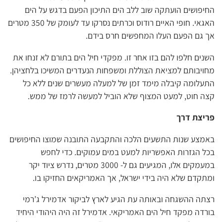
החיפושים הועתקה שוב ללב הים התיכון הפעם בדגש על הים
האגאי. חופי האיים רודוס וכרתים נסרקו עד לעומק של 350 מטרים
אך גם הפעם העלו המחפשים חרס בידם.
השנים חלפו להם בזו אחר זו. מפקדי חיל הים בתורם לא זנחו את
מחויבותם למציאת הצוללת ומשפחות הנעדרים המשיכו בלחציהן.
התעלומה קיבלה מימד זמן של למעלה מעשרים שנים ללא כל
קצה חוט, למעט המצוף שלא הוביל למעשה לרמז של ממש.
פריצת דרך
באמצע שנות התשעים הלכה והתקבעה התובנה שמוצו החיפושים
בכל הגזרות האפשריות למעט במים עמוקים. כדי לחפש
במעמקים אלו, המגיעים גם ל- 3000 מטרים, נדרש ציוד יקר
ומתקדם שלא היה בידי ישראל, אך האמריקאים החזיקו בו.
רצתה ההשגחה ובאותה עת הגיע לארץ לביקור אדמירל ג’רמי
בורדה מפקד חיל הים האמריקאי. אדמירל זה היה היהודי היחיד