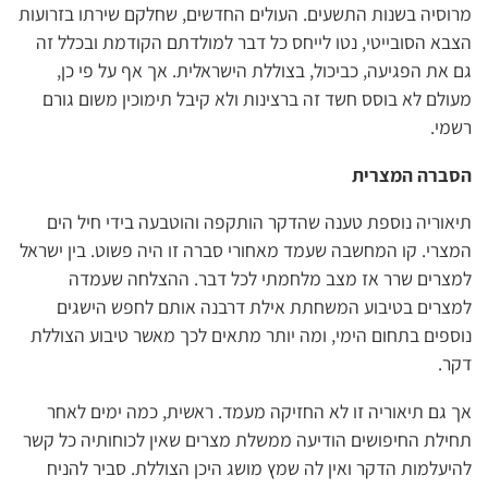
מרוסיה בשנות התשעים. העולים החדשים, שחלקם שירתו בזרועות
הצבא הסובייטי, נטו לייחס כל דבר למולדתם הקודמת ובכלל זה
גם את הפגיעה, כביכול, בצוללת הישראלית. אך אף על פי כן,
מעולם לא בוסס חשד זה ברצינות ולא קיבל תימוכין משום גורם
רשמי.
הסברה המצרית
תיאוריה נוספת טענה שהדקר הותקפה והוטבעה בידי חיל הים
המצרי. קו המחשבה שעמד מאחורי סברה זו היה פשוט. בין ישראל
למצרים שרר אז מצב מלחמתי לכל דבר. ההצלחה שעמדה
למצרים בטיבוע המשחתת אילת דרבנה אותם לחפש הישגים
נוספים בתחום הימי, ומה יותר מתאים לכך מאשר טיבוע הצוללת
דקר.
אך גם תיאוריה זו לא החזיקה מעמד. ראשית, כמה ימים לאחר
תחילת החיפושים הודיעה ממשלת מצרים שאין לכוחותיה כל קשר
להיעלמות הדקר ואין לה שמץ מושג היכן הצוללת. סביר להניח