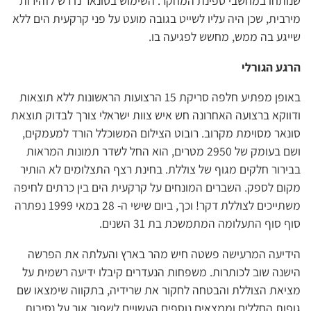
שנותחו במחשבי ספינת המחקר. השימוש בסונאר נדרש לזהירות
מירבית, שכן היה עליו לשייט בגובה מועט על פני קרקעית הים ללא
שייגע בה ממש, מחשש לפגיעה בו.
הרגע הגורלי
באופן מפתיע חלפה סריקת 15 הרצועות הראשונות ללא תוצאות
ודווקא ברצועה האחרונה חש איש צוות ישראלי צורך לבדוק תוצאת
סונאר מסוימת מקרוב. רובוט הצילום המשוכלל הורד למעמקים,
ושם בעומק של 2950 מטרים, הוא החל לשדר תמונות המראות
בבירור חלקים מגוף של צוללת. בחינת רצף התצלומים לא הותיר
מקום לספק. השברים המונחים על קרקעית הים בין כרתים לחיפה
משתייכים לצוללת דקר! וכך, ביום שישי ה- 28 במאי 1999 נפתרה
סוף סוף התעלומה המתמשכת בת 31 השנים.
הידיעה המרעישה פשטה חיש מהר בארץ והעלתה את הפרשה
הישנה שוב לכותרות. משפחות הנעדרים קיבלו ידיעה רשמית על
מציאת הצוללת והבטחה לחקור את שרידיה, בתקווה שימצאו שם
גופות החללים וממצאים נוספים העשויים לשפוך אור על נסיבות