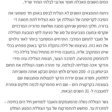
המים השונים מאכלת חומר אורגני לבלתי הותיר שריד.
ניתוח הממצאים השונים לא הצליח לבסס באופן חד משמעי את
הסיבה לקריסתה של הצוללת אך הוא הצליח לתת תמונה די
ברורה. חלקי הסיפון שניתקו ממנה ושלושת מדוריה המרכזיים
שקרסו ונמעכו מצביעים על סוג של פגיעת לחץ הנובעת מצלילה
אל מעבר לתחום המירבי. התרחיש המסתבר ביותר לאור גילויים
אלו הוא כזה. בעיצומו של לילה נתקלת הדקר באופן מפתיע בכלי
שייט המתקרב אליה. בתגובה מיידית מתחיל נוהל צלילה כדי
להתחמק מהפגיעה. למרבה הצער, תנופת הצלילה עזה מידי
והדקר אינה מצליחה לבולמה. עד מהרה חוצה הצוללת את תחום
הביטחון בן ה- 200 מטרים ולחץ המים מבקע אותה ומשביתה
לחלוטין. חסרת אונים יורדת הדקר למצולות ומתנגשת שם
בעוצמה בקרקעית הים – שם היא מתפרקת לכמה חלקים ונותרת
למעצבה ל- 31 השנים הבאות.
גשר הצוללת נשלה מהמעמקים והועבר למוזיאון חיל הים בחיפה –
למזכרת עד. מחשש להתפרקות של גוף הצוללת הפגוע הוחלט