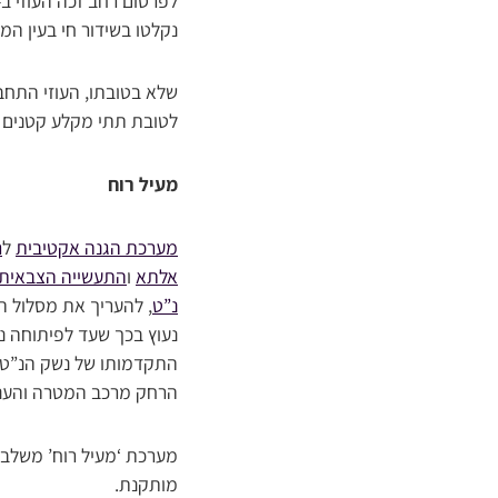
נקלטו בשידור חי בעין ה
שלא בטובתו, העוזי התחב
לטובת תתי מקלע קטנים י
מעיל רוח
מערכת הגנה אקטיבית
ל
ר
אלתא
ו
התעשייה הצבאית
נ”ט
, להעריך את מסלול ה
נעוץ בכך שעד לפיתוחה נש
התקדמותו של נשק הנ”ט –
הרחק מרכב המטרה והעניק
מערכת ‘מעיל רוח’ משלבת 
מותקנת.