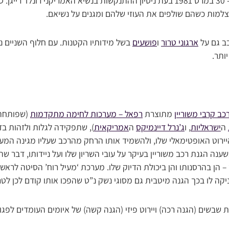
לפרסום רחב זכה העוזי ב- 30 במרס 1981 בעת ניסיון ההתנקשות בנשיא האמריקני רונל
מצלמות כשהם שולפים את העוזי שלהם ומגנים על נשיאם.
ב גם על
ארגוני טרור
ו
פושעים
בשל מידותיו הקטנות. עם חלוף השניים נט
ותר.
כב קרבי משוריין
מתוצרת
רפאל – מערכות לחימה מתקדמות
(שפותחה 
ה
ישראליות
, ו
ג’נרל דיינמיקס
ה
אמריקאית
), שתפקידה לגלות ולזהות בז
יירוט האופטימאלי שלו, ולהשמיד אותו הרחק מהרכב שעליו מגינה המע
ענה הגנת רכב משוריין בעיקר על עובי השריון שלו ועל ניידותו, דבר ש
 הן בהרסנותו והן ביכולת הדיוק שלו. מערכת ‘מעיל רוח’ הסיטה לרא
ה לו בכך הגנה מיטבית גם מסוגי נשק נ”ט שהפכו אותו קודם לכן לטר
שבשים (הגנה רכה) ויירוט פיזי (הגנה קשה) של איומים העומדים לפגו