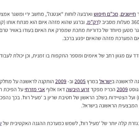
ר
חיישנים
,
מכ”ם חיפוש
וארבעה לוחות “אנטנה”, מחשב ירי ומשגר אמצעי
רק”מ
, וברגע שהוא מזהה איום הוא מנתח אותו (קוב
משגר מטען מיוחד של כדוריות מתכת‏ שמפרק את האיום בעודו באוויר טרם
אם המערכת מזהה שהאיום יפגע ברכב.
 עם מגוון רחב של איומים ומספר התקפות בו זמנית, וכן יכולת לעבוד
גה לראשונה ב
ישראל
במרץ
2005
וב-
2009
הותקנה לראשונה על מחלק
גוסט
2009
הכריז מפקד
זרוע היבשה
דאז אלוף
אבי מזרחי
על הפיכת ה
) ועל הצטיידות בשלב הראשון של חטיבת שריון ב ‘מעיל רוח’. בכך נה
המבצעית הראשונה בישראל.
זרת קלה יותר של ‘מעיל רוח’, לשמש כמערכת ההגנה האקטיבית של
ש