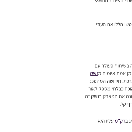
ד רייגן. סוכני השירות החשאי
שו הללו את העוזי
בשיתוף פעולה עם
מן אמת איומים מ
נשק
רכת. חידושה המהפכני
הוכח כבלתי מספק לאור
שונה את המאבק בנשק זה
ף קל.
ע ב
רק”מ
עליו היא