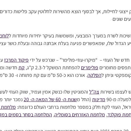
יצוגי לחיילות‏, אך לבסוף הוצא מהשירות לחלוטין עקב פליטות כדורים, 
ם שונים‏
.
ממשיכות לשרת במערך המבצעי, ומשמשות בעיקר יחידות מיוחדות ל
לוחמ
יע הגדול שלו, שמאפשרים פגיעה בעלת אבחנה גבוהה ובעלת כושר עצי
חדש של העוזי – “מיקרו-עוזי-פולימר” – שנרכש על ידי
פיקוד המרכז
עב
מתפסים מחומרים
פולימרים
להפחתת המשקל ל-2.3 ק”ג,
קת
חדשה ומספ
מפקטי וניתן ל
הסלקה
. אורכו הוא כ-50 ס”מ עם קת פתוחה ו- 30 ס”מ עם קת מקופלת.‏
ש לעצמו בשירות
צה”ל
והמוניטין שלו כנשק אמין ועמיד, שווק העוזי לעש
מעלה מ-90
מדינות
(החל מ
שנות ה- 60 של המאה ה- 20
נמכר יותר מ
ראל, העוזי לקח חלק במספר מלחמות ברחבי העולם כדוגמת:
מלחמת ו
מת פוקלנד
,
מלחמת האזרחים בסומליה
,
המלחמה בסחר בסמים במקס