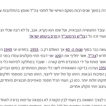
במשך שנים רבות נשקם האישי של לוחמי צה”ל ואומץ בהתלהבות על י
 עובד התעשייה הצבאית, ועל שמו הוא נקרא. אגב, גל לא רצה שכלי הנ
וזי זכה גל ב
צל”ש הרמטכ”ל
וב
פרס ביטחון ישראל
.
עשה כבר בסוף
שנות ה- 40
אך הושלם רק ב-
1955
. בחודש יוני
1949
הק
חדש ל
צה”ל
, אשר יחליף את ה
סטן
. שני דגמי תתי-מקלעים עמדו בפני הו
שר פותח על ידי המהנדס חיים קארה – שעבד במחלקה לפיתוח כלי 
195
נערכה בדיקה השוואתית לשני כלי הנשק המתחרים. בסיום הבדיקה
יבות הבאות: היותו קל וזול יותר לייצור, היותו מורכב ממספר חלקים ק
קתו זולות יותר. כמו כן, העוזי הכיל מספר מאפיינים תכנוניים מיוחדים,
עיצוב תתי מקלע אחרים.
 לצורך השוואה בין העוזי לבין הקארה לא נמצאה עדיפות ברורה לאחד
ל 100 כלי נשק. הניסויים בסדרה זו נמשכו עד למחצית שנת