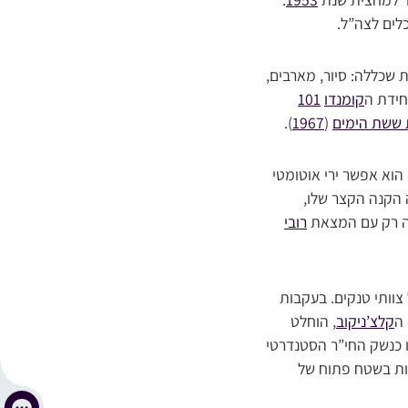
שכללה: סיור, מארבים,
חידת ה
קומנדו
101
ששת הימים
(
1967
).
 הוא אפשר ירי אוטומטי
ה הקנה הקצר שלו,
ה רק עם המצאת
רובי
וותי טנקים. בעקבות
 ה
קלצ’ניקוב
, הוחלט
ו כנשק החי”ר הסטנדרטי
ת בשטח פתוח של