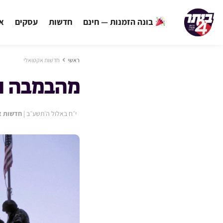
בונה הזמנות — חינם
חדשות
עסקים
אי
ראשי
חדשות אקטואלי
מהבמבה ו
י״ח באלול ה׳תשע״ב
|
חדשות א