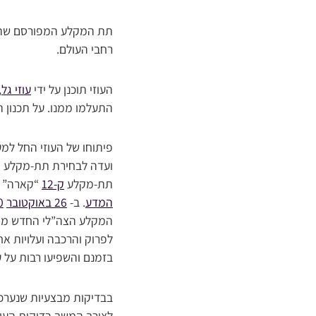
תת המקלע המפורסם שהיה 
רחבי העולם.
העוזי תוכנן על ידי
עוזי גל
,
התעלמו ממנו. על תכנון הע
פיתוחו של העוזי החל למ
ועדה לבחירת תת-מקלע 
תת-מקלע
ק-12
“קארה” א
המדע
. ב-
26 באוקטובר
0
המקלע הצה”לי החדש מן הס
לפרוק והרכבה ועלויות אחז
בזמנם והשפיעו רבות על 
בבדיקות מבצעיות שנערכו
לצורך המשך בדיקות העוזי הוזמנה סדרה ניסיונית ש