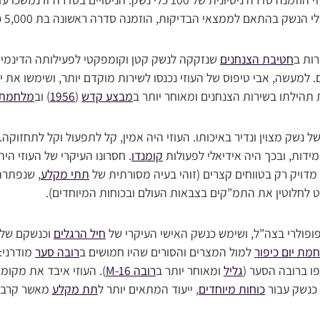
הנשק בהתאם לממצאי הבדיקות, הוזמנה סדרה ראשונה בת 5,000 כלים לצה”ל.
רות ב
חטיבת הצנחנים
שנזקקה לנשק קטן וקומפקטי לפעילותה הדינמית 
 למעשה, אבי טיפוס של העוזי נכנסו לשירות מוקדם יותר, ושימשו את י
 תהילתו בשירות הצנחנים ומאוחר יותר ב
מבצע קדש
(
1956
) וב
מלחמת 
של נשק מצוין ונדיר באיכותו. העוזי היה אמין, קל לתפעול וקל לתחזוקה.
ידות, ובכך היה אידיאלי לפעולות
קומנדו
. חסרונו העיקרי של העוזי הי
מדויק רק בטווחים קצרים (זוהי בעיה מסורתית של
תתי מקלע
, שנפתר
 לחלוטין את התמ”קים בצבאות העולם ובכוחות המיוחדים).
פופולרי בצה”ל, ושימש כנשק האישי העיקרי של
חיל הרגלים
וכנשקם של צ
מת יום כיפור
למול המצרים והסורים שהיו חמושים ב
רובה סער
מודרני:
ו ברובה הסער (
גליל
ומאוחר יותר ב
רובה M-16
). העוזי איבד את מקומ
כנשק עבור
כוחות מיוחדים
, ייעוד המתאים יותר ל
תת מקלע
מאשר קרבו