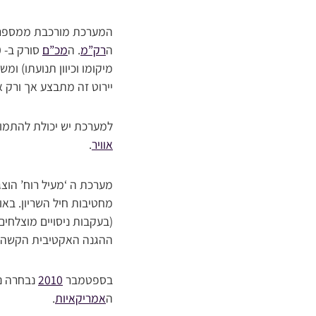
המערכת מורכבת ממספ
ה
רק”מ
. ה
מכ”ם
סורק ב- 360 מעלות מסביב ל
מיקומו וכיוון תנועתו) ו
יירוט זה מתבצע אך ורק 
למערכת יש יכולת להתמודד
אוויר
.
מערכת ה ‘מעיל רוח’ הוצ
מחטיבות חיל השריון. באו
(בעקבות ניסויים מוצלחים
ההגנה האקטיבית הקשה 
בספטמבר
2010
נבחרה נג
ה
אמריקאיות
.