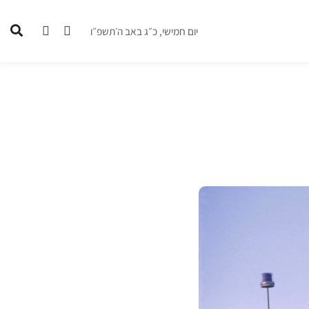
יום חמישי, כ״ג באב ה׳תשפ״ו