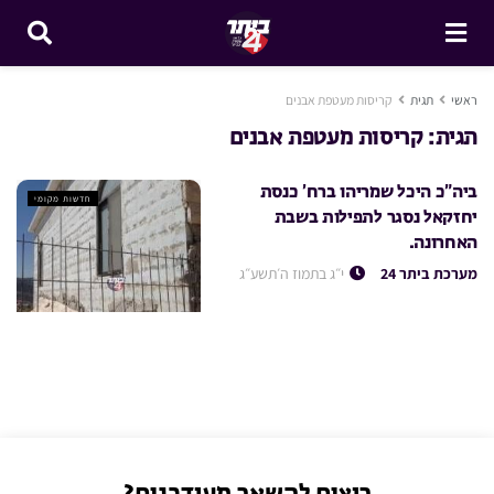
ראשי
תגית
קריסות מעטפת אבנים
תגית:
קריסות מעטפת אבנים
ביה”כ היכל שמריהו ברח’ כנסת
חדשות מקומי
יחזקאל נסגר לתפילות בשבת
האחרונה.
מערכת ביתר 24
י״ג בתמוז ה׳תשע״ג