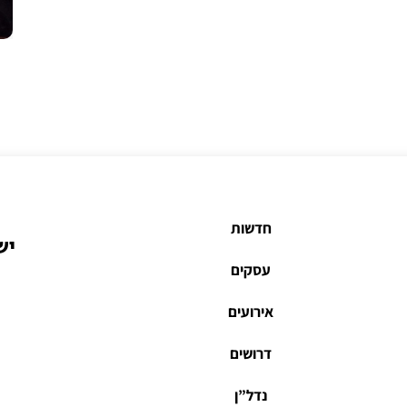
חדשות
יש
עסקים
אירועים
דרושים
נדל”ן