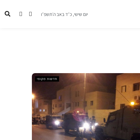
יום שישי, כ״ד באב ה׳תשפ״ו
חדשות מקומי