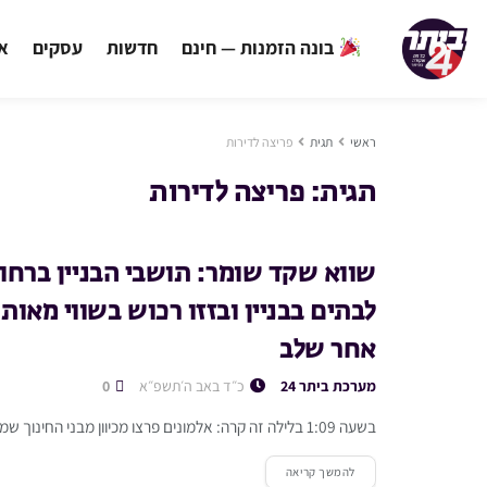
בונה הזמנות — חינם
חדשות
עסקים
אי
ראשי
תגית
פריצה לדירות
תגית:
פריצה לדירות
שווא שקד שומר: תושבי הבניין ברחוב
לבתים בבניין ובזזו רכוש בשווי מאו
אחר שלב
מערכת ביתר 24
כ״ד באב ה׳תשפ״א
0
בשעה 1:09 בלילה זה קרה: אלמונים פרצו מכיוון מבני החינוך שמול רחוב אוהב ישראל 19, ופרצו לשלוש דירות בבניין >>> ...
להמשך קריאה