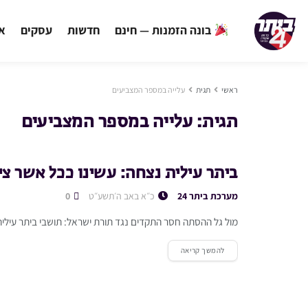
בונה הזמנות — חינם
חדשות
עסקים
אי
ראשי
תגית
עלייה במספר המצביעים
תגית:
עלייה במספר המצביעים
ביתר עילית נצחה: עשינו ככל אשר ציו
מערכת ביתר 24
כ״א באב ה׳תשע״ט
0
מול גל ההסתה חסר התקדים נגד תורת ישראל: תושבי ביתר עילית
להמשך קריאה