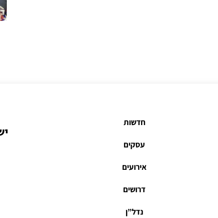
חדשות
יש
עסקים
אירועים
דרושים
נדל”ן