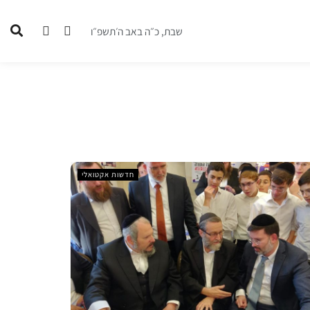
שבת, כ״ה באב ה׳תשפ״ו
חדשות אקטואלי