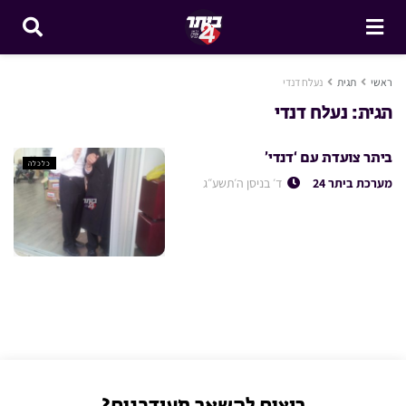
ראשי
תגית
נעלח דנדי
תגית:
נעלח דנדי
ביתר צועדת עם ‘דנדי’
כלכלה
מערכת ביתר 24
ד׳ בניסן ה׳תשע״ג