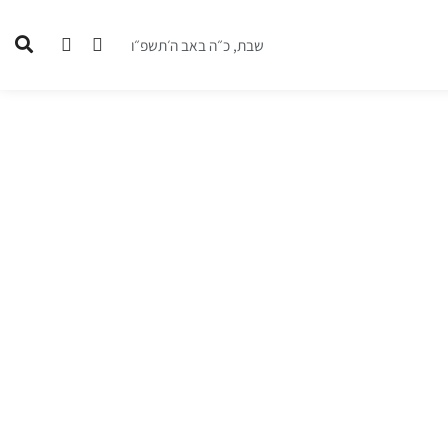
שבת, כ״ה באב ה׳תשפ״ו
חדשות אקטואלי