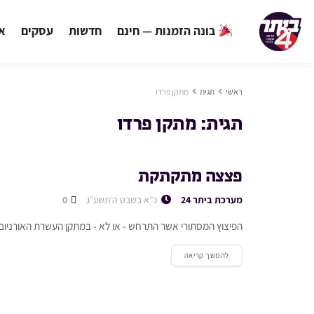
בונה הזמנות — חינם
חדשות
עסקים
אי
ראשי
תגית
מתקן פרדו
תגית:
מתקן פרדו
פצצה מתקתקת
מערכת ביתר 24
כ״א בשבט ה׳תשע״ג
0
הפיצוץ המסתורי אשר התרחש - או לא - במתקן העשרת האורניום 
להמשך קריאה